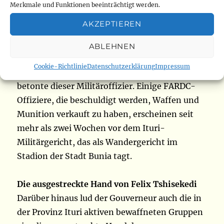
beteiligt war“. Er warnte alle, die die
Merkmale und Funktionen beeinträchtigt werden.
kongolesische Armee niederreißen. „Jetzt
AKZEPTIEREN
müssen wir umstellen. Er rief uns dort in
Kinshasa an, um uns umzuziehen. Und wir
ABLEHNEN
haben auch versprochen, uns zu ändern. Wer
Cookie-Richtlinie
Datenschutzerklärung
Impressum
sich nicht ändern will, ist selbst schuld“,
betonte dieser Militäroffizier. Einige FARDC-
Offiziere, die beschuldigt werden, Waffen und
Munition verkauft zu haben, erscheinen seit
mehr als zwei Wochen vor dem Ituri-
Militärgericht, das als Wandergericht im
Stadion der Stadt Bunia tagt.
Die ausgestreckte Hand von Felix Tshisekedi
Darüber hinaus lud der Gouverneur auch die in
der Provinz Ituri aktiven bewaffneten Gruppen