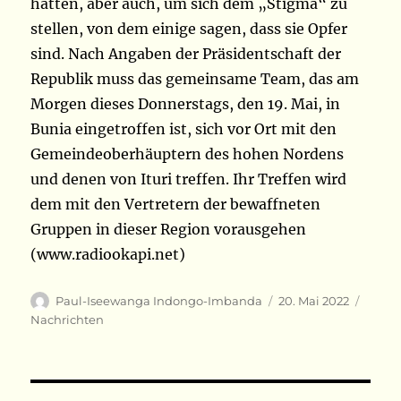
hätten, aber auch, um sich dem „Stigma“ zu
stellen, von dem einige sagen, dass sie Opfer
sind. Nach Angaben der Präsidentschaft der
Republik muss das gemeinsame Team, das am
Morgen dieses Donnerstags, den 19. Mai, in
Bunia eingetroffen ist, sich vor Ort mit den
Gemeindeoberhäuptern des hohen Nordens
und denen von Ituri treffen. Ihr Treffen wird
dem mit den Vertretern der bewaffneten
Gruppen in dieser Region vorausgehen
(www.radiookapi.net)
Autor
Veröffentlicht
Kateg
Paul-Iseewanga Indongo-Imbanda
20. Mai 2022
am
Nachrichten
Beitragsnavigation