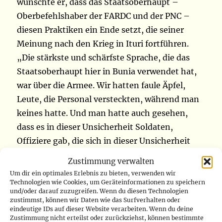
wünschte er, dass das Staatsoberhaupt –
Oberbefehlshaber der FARDC und der PNC –
diesen Praktiken ein Ende setzt, die seiner
Meinung nach den Krieg in Ituri fortführen.
„Die stärkste und schärfste Sprache, die das
Staatsoberhaupt hier in Bunia verwendet hat,
war über die Armee. Wir hatten faule Äpfel,
Leute, die Personal versteckten, während man
keines hatte. Und man hatte auch gesehen,
dass es in dieser Unsicherheit Soldaten,
Offiziere gab, die sich in dieser Unsicherheit
befanden. Und so hatte der Staatschef es gut
Zustimmung verwalten
gesagt“, behauptete der Militärgouverneur von
Um dir ein optimales Erlebnis zu bieten, verwenden wir
Ituri. Johnny Luboya zitierte das
Technologien wie Cookies, um Geräteinformationen zu speichern
und/oder darauf zuzugreifen. Wenn du diesen Technologien
Staatsoberhaupt, das anprangerte, dass „das
zustimmst, können wir Daten wie das Surfverhalten oder
eindeutige IDs auf dieser Website verarbeiten. Wenn du deine
Militär an der Unsicherheit in der Provinz Ituri
Zustimmung nicht erteilst oder zurückziehst, können bestimmte