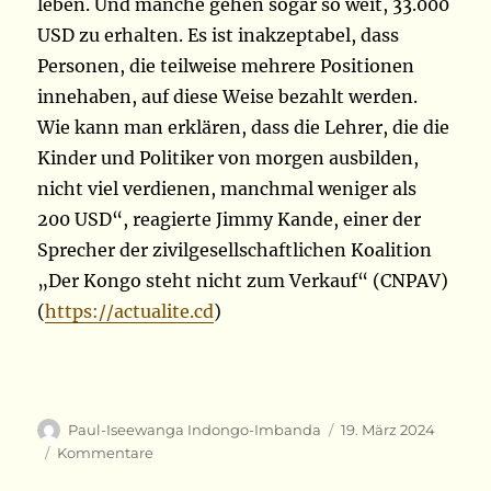
leben. Und manche gehen sogar so weit, 33.000
USD zu erhalten. Es ist inakzeptabel, dass
Personen, die teilweise mehrere Positionen
innehaben, auf diese Weise bezahlt werden.
Wie kann man erklären, dass die Lehrer, die die
Kinder und Politiker von morgen ausbilden,
nicht viel verdienen, manchmal weniger als
200 USD“, reagierte Jimmy Kande, einer der
Sprecher der zivilgesellschaftlichen Koalition
„Der Kongo steht nicht zum Verkauf“ (CNPAV)
(
https://actualite.cd
)
Autor
Veröffentlicht
Paul-Iseewanga Indongo-Imbanda
19. März 2024
am
Kategorien
Kommentare