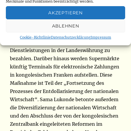
„restriktive Geldpolitik, die zur Aufwertung des
Merkmale und Funktionen beeinträchtigt werden.
kongolesischen Franken gegenüber dem US-
AKZEPTIEREN
Dollar beitragen soll“. Zu diesen Maßnahmen
gehört die Verpflichtung, ab dem 1. April 2024
ABLEHNEN
alle Gebühren, Steuern, Abgaben und
Cookie-Richtlinie
Datenschutzerklärung
Impressum
Rechnungen öffentlicher Unternehmen und
Dienstleistungen in der Landeswährung zu
bezahlen. Darüber hinaus werden Supermärkte
künftig Terminals für elektronische Zahlungen
in kongolesischen Franken aufstellen. Diese
Maßnahme ist Teil der „Fortsetzung des
Prozesses der Entdollarisierung der nationalen
Wirtschaft“. Sama Lukonde betonte außerdem
die Diversifizierung der nationalen Wirtschaft
und den Abschluss der von der kongolesischen
Zentralbank eingeleiteten Reformen im