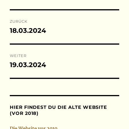
Beitragsnavigation
ZURÜCK
18.03.2024
Vorheriger
Beitrag:
WEITER
19.03.2024
Nächster
Beitrag:
HIER FINDEST DU DIE ALTE WEBSITE
(VOR 2018)
Die Website vor 2019