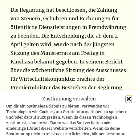
Die Regierung hat beschlossen, die Zahlung
von Steuern, Gebühren und Rechnungen für
öffentliche Dienstleistungen in Fremdwährung
zu beenden. Die Entscheidung, die ab dem 1.
April gelten wird, wurde nach der jüngsten
Sitzung des Ministerrats am Freitag in
Kinshasa bekannt gegeben. In seinem Bericht
über die wöchentliche Sitzung des Ausschusses
für Wirtschaftskonjunktur brachte der
Premierminister das Bestreben der Regierung
zum Ausdruck, „die Stabilität des
Zustimmung verwalten
makroökonomischen Rahmens zu wahren“,
Um dir ein optimales Erlebnis zu bieten, verwenden wir
Technologien wie Cookies, um Geräteinformationen zu speichern
insbesondere durch die Stabilisierung des
und/oder darauf zuzugreifen. Wenn du diesen Technologien
Wechselkurses. Um dies zu erreichen,
zustimmst, können wir Daten wie das Surfverhalten oder
eindeutige IDs auf dieser Website verarbeiten. Wenn du deine
entschied sich die nationale Exekutive für eine
Zustimmung nicht erteilst oder zurückziehst, können bestimmte