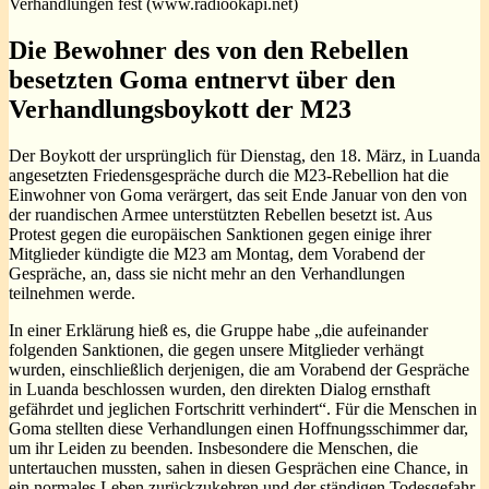
Verhandlungen fest (www.radiookapi.net)
Die Bewohner des von den Rebellen
besetzten Goma entnervt über den
Verhandlungsboykott der M23
Der Boykott der ursprünglich für Dienstag, den 18. März, in Luanda
angesetzten Friedensgespräche durch die M23-Rebellion hat die
Einwohner von Goma verärgert, das seit Ende Januar von den von
der ruandischen Armee unterstützten Rebellen besetzt ist. Aus
Protest gegen die europäischen Sanktionen gegen einige ihrer
Mitglieder kündigte die M23 am Montag, dem Vorabend der
Gespräche, an, dass sie nicht mehr an den Verhandlungen
teilnehmen werde.
In einer Erklärung hieß es, die Gruppe habe „die aufeinander
folgenden Sanktionen, die gegen unsere Mitglieder verhängt
wurden, einschließlich derjenigen, die am Vorabend der Gespräche
in Luanda beschlossen wurden, den direkten Dialog ernsthaft
gefährdet und jeglichen Fortschritt verhindert“. Für die Menschen in
Goma stellten diese Verhandlungen einen Hoffnungsschimmer dar,
um ihr Leiden zu beenden. Insbesondere die Menschen, die
untertauchen mussten, sahen in diesen Gesprächen eine Chance, in
ein normales Leben zurückzukehren und der ständigen Todesgefahr