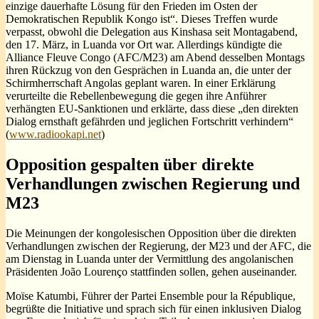
einzige dauerhafte Lösung für den Frieden im Osten der
Demokratischen Republik Kongo ist“. Dieses Treffen wurde
verpasst, obwohl die Delegation aus Kinshasa seit Montagabend,
den 17. März, in Luanda vor Ort war. Allerdings kündigte die
Alliance Fleuve Congo (AFC/M23) am Abend desselben Montags
ihren Rückzug von den Gesprächen in Luanda an, die unter der
Schirmherrschaft Angolas geplant waren. In einer Erklärung
verurteilte die Rebellenbewegung die gegen ihre Anführer
verhängten EU-Sanktionen und erklärte, dass diese „den direkten
Dialog ernsthaft gefährden und jeglichen Fortschritt verhindern“
(
www.radiookapi.net
)
Opposition gespalten über direkte
Verhandlungen zwischen Regierung und
M23
Die Meinungen der kongolesischen Opposition über die direkten
Verhandlungen zwischen der Regierung, der M23 und der AFC, die
am Dienstag in Luanda unter der Vermittlung des angolanischen
Präsidenten João Lourenço stattfinden sollen, gehen auseinander.
Moïse Katumbi, Führer der Partei Ensemble pour la République,
begrüßte die Initiative und sprach sich für einen inklusiven Dialog