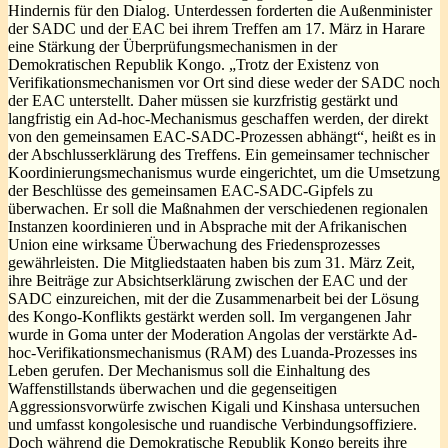
Hindernis für den Dialog. Unterdessen forderten die Außenminister
der SADC und der EAC bei ihrem Treffen am 17. März in Harare
eine Stärkung der Überprüfungsmechanismen in der
Demokratischen Republik Kongo. „Trotz der Existenz von
Verifikationsmechanismen vor Ort sind diese weder der SADC noch
der EAC unterstellt. Daher müssen sie kurzfristig gestärkt und
langfristig ein Ad-hoc-Mechanismus geschaffen werden, der direkt
von den gemeinsamen EAC-SADC-Prozessen abhängt“, heißt es in
der Abschlusserklärung des Treffens. Ein gemeinsamer technischer
Koordinierungsmechanismus wurde eingerichtet, um die Umsetzung
der Beschlüsse des gemeinsamen EAC-SADC-Gipfels zu
überwachen. Er soll die Maßnahmen der verschiedenen regionalen
Instanzen koordinieren und in Absprache mit der Afrikanischen
Union eine wirksame Überwachung des Friedensprozesses
gewährleisten. Die Mitgliedstaaten haben bis zum 31. März Zeit,
ihre Beiträge zur Absichtserklärung zwischen der EAC und der
SADC einzureichen, mit der die Zusammenarbeit bei der Lösung
des Kongo-Konflikts gestärkt werden soll. Im vergangenen Jahr
wurde in Goma unter der Moderation Angolas der verstärkte Ad-
hoc-Verifikationsmechanismus (RAM) des Luanda-Prozesses ins
Leben gerufen. Der Mechanismus soll die Einhaltung des
Waffenstillstands überwachen und die gegenseitigen
Aggressionsvorwürfe zwischen Kigali und Kinshasa untersuchen
und umfasst kongolesische und ruandische Verbindungsoffiziere.
Doch während die Demokratische Republik Kongo bereits ihre