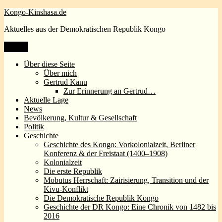
Zum
Kongo-Kinshasa.de
Inhalt
Aktuelles aus der Demokratischen Republik Kongo
springen
Menü
Über diese Seite
Über mich
Gertrud Kanu
Zur Erinnerung an Gertrud…
Aktuelle Lage
News
Bevölkerung, Kultur & Gesellschaft
Politik
Geschichte
Geschichte des Kongo: Vorkolonialzeit, Berliner
Konferenz & der Freistaat (1400–1908)
Kolonialzeit
Die erste Republik
Mobutus Herrschaft: Zairisierung, Transition und der
Kivu-Konflikt
Die Demokratische Republik Kongo
Geschichte der DR Kongo: Eine Chronik von 1482 bis
2016