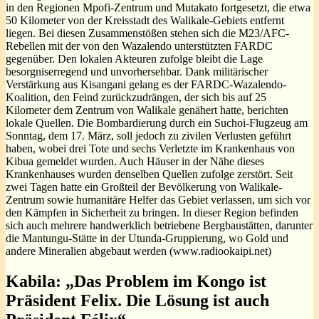
in den Regionen Mpofi-Zentrum und Mutakato fortgesetzt, die etwa
50 Kilometer von der Kreisstadt des Walikale-Gebiets entfernt
liegen. Bei diesen Zusammenstößen stehen sich die M23/AFC-
Rebellen mit der von den Wazalendo unterstützten FARDC
gegenüber. Den lokalen Akteuren zufolge bleibt die Lage
besorgniserregend und unvorhersehbar. Dank militärischer
Verstärkung aus Kisangani gelang es der FARDC-Wazalendo-
Koalition, den Feind zurückzudrängen, der sich bis auf 25
Kilometer dem Zentrum von Walikale genähert hatte, berichten
lokale Quellen. Die Bombardierung durch ein Suchoi-Flugzeug am
Sonntag, dem 17. März, soll jedoch zu zivilen Verlusten geführt
haben, wobei drei Tote und sechs Verletzte im Krankenhaus von
Kibua gemeldet wurden. Auch Häuser in der Nähe dieses
Krankenhauses wurden denselben Quellen zufolge zerstört. Seit
zwei Tagen hatte ein Großteil der Bevölkerung von Walikale-
Zentrum sowie humanitäre Helfer das Gebiet verlassen, um sich vor
den Kämpfen in Sicherheit zu bringen. In dieser Region befinden
sich auch mehrere handwerklich betriebene Bergbaustätten, darunter
die Mantungu-Stätte in der Utunda-Gruppierung, wo Gold und
andere Mineralien abgebaut werden (www.radiookaipi.net)
Kabila: „Das Problem im Kongo ist
Präsident Felix. Die Lösung ist auch