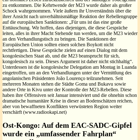
zu entkommen. Die Kehrtwende der M23 wurde daher als großer
Schock wahrgenommen. Viele äußern ihr Unverständnis über die
ihrer Ansicht nach unverhältnismäßige Reaktion der Rebellengruppe
auf die europäischen Sanktionen: „Für uns ist das eine große
Enttäuschung. Wir hoffen, dass diejenigen, die diese Gespräche
leiten, alles in ihrer Macht Stehende tun werden, um die M23 wieder
an den Verhandlungstisch zu bringen. Die Sanktionen der
Europäischen Union sollten einen solchen Boykott nicht
rechtfertigen. Diese Gespräche zielen auf einen Dialog mit dem
kongolesischen Staat ab, und die M23 beansprucht für sich,
kongolesisch zu sein. Dieses Argument ist daher nicht stichhaltig“.
Unterdessen ist die kongolesische Delegation am Montag in Luanda
eingetroffen, um an den Verhandlungen unter der Vermittlung des
angolanischen Präsidenten João Lourenço teilzunehmen. Seit
mehreren Monaten stehen die Städte Goma und Bukavu sowie
andere Orte in Kivu unter der Kontrolle der M23-Rebellen. Diese
haben ihre Offensiven seit Januar intensiviert und die ohnehin schon
dramatische humanitäre Krise in dieser an Bodenschätzen reichen,
aber von bewaffneten Konflikten verwüsteten Region weiter
verschärft (www.radiookapi.net)
Ost-Kongo: Auf dem EAC-SADC-Gipfel
wurde ein „umfassender Fahrplan“