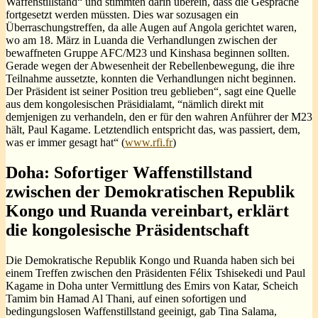
Waffenstillstand“ und stimmten darin überein, dass die Gespräche
fortgesetzt werden müssten. Dies war sozusagen ein
Überraschungstreffen, da alle Augen auf Angola gerichtet waren,
wo am 18. März in Luanda die Verhandlungen zwischen der
bewaffneten Gruppe AFC/M23 und Kinshasa beginnen sollten.
Gerade wegen der Abwesenheit der Rebellenbewegung, die ihre
Teilnahme aussetzte, konnten die Verhandlungen nicht beginnen.
Der Präsident ist seiner Position treu geblieben“, sagt eine Quelle
aus dem kongolesischen Präsidialamt, “nämlich direkt mit
demjenigen zu verhandeln, den er für den wahren Anführer der M23
hält, Paul Kagame. Letztendlich entspricht das, was passiert, dem,
was er immer gesagt hat“ (
www.rfi.fr
)
Doha: Sofortiger Waffenstillstand
zwischen der Demokratischen Republik
Kongo und Ruanda vereinbart, erklärt
die kongolesische Präsidentschaft
Die Demokratische Republik Kongo und Ruanda haben sich bei
einem Treffen zwischen den Präsidenten Félix Tshisekedi und Paul
Kagame in Doha unter Vermittlung des Emirs von Katar, Scheich
Tamim bin Hamad Al Thani, auf einen sofortigen und
bedingungslosen Waffenstillstand geeinigt, gab Tina Salama,