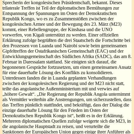
Sprecherin der kongolesischen Präsidentschaft, bekannt. Dieses
trilaterale Treffen ist Teil der diplomatischen Bemühungen zur
Entspannung der Spannungen im Osten der Demokratischen
Republik Kongo, wo es zu Zusammenstößen zwischen der
kongolesischen Armee und der Bewegung des 23. März (M23)
kommt, einer Rebellengruppe, der Kinshasa und die UNO
vorwerfen, von Kigali unterstützt zu werden. Einer offiziellen
Erklärung zufolge begrüßten die drei Staatschefs die Fortschritte bei
den Prozessen von Luanda und Nairobi sowie beim gemeinsamen
Gipfeltreffen der Ostafrikanischen Gemeinschaft (EAC) und der
Entwicklungsgemeinschaft des Südlichen Afrika (SADC), das am 8.
Februar in Daressalam stattfand. Sie einigten sich darauf, die
begonnenen Gespräche fortzusetzen, um einen gemeinsamen Ansatz
für eine dauerhafte Lösung des Konflikts zu konsolidieren.
Unterdessen fanden die in Luanda geplanten Verhandlungen
zwischen der kongolesischen Regierung und der M23 nicht statt,
teilte das angolanische Außenministerium mit und verwies auf
„höhere Gewalt“. „Die Regierung der Republik Angola unternimmt
als Vermittler weiterhin alle Anstrengungen, um sicherzustellen, dass
das Treffen pünktlich stattfindet, und bekräftigt, dass der Dialog die
einzige dauerhafte Lösung für den Frieden im Osten der
Demokratischen Republik Kongo ist“, heißt es in der Erklärung.
Mehreren diplomatischen Quellen zufolge weigerte sich die M23, in
die angolanische Hauptstadt zu reisen, und verurteilte die
Sanktionen der Europäischen Union gegen einige ihrer Anführer als