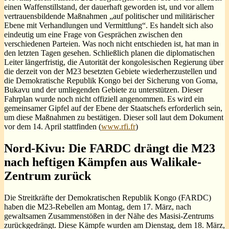
einen Waffenstillstand, der dauerhaft geworden ist, und vor allem
vertrauensbildende Maßnahmen „auf politischer und militärischer
Ebene mit Verhandlungen und Vermittlung“. Es handelt sich also
eindeutig um eine Frage von Gesprächen zwischen den
verschiedenen Parteien. Was noch nicht entschieden ist, hat man in
den letzten Tagen gesehen. Schließlich planen die diplomatischen
Leiter längerfristig, die Autorität der kongolesischen Regierung über
die derzeit von der M23 besetzten Gebiete wiederherzustellen und
die Demokratische Republik Kongo bei der Sicherung von Goma,
Bukavu und der umliegenden Gebiete zu unterstützen. Dieser
Fahrplan wurde noch nicht offiziell angenommen. Es wird ein
gemeinsamer Gipfel auf der Ebene der Staatschefs erforderlich sein,
um diese Maßnahmen zu bestätigen. Dieser soll laut dem Dokument
vor dem 14. April stattfinden (
www.rfi.fr
)
Nord-Kivu: Die FARDC drängt die M23
nach heftigen Kämpfen aus Walikale-
Zentrum zurück
Die Streitkräfte der Demokratischen Republik Kongo (FARDC)
haben die M23-Rebellen am Montag, dem 17. März, nach
gewaltsamen Zusammenstößen in der Nähe des Masisi-Zentrums
zurückgedrängt. Diese Kämpfe wurden am Dienstag, dem 18. März,