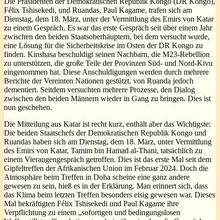
Die Präsidenten der Demokratischen Republik Kongo (DR Kongo),
Félix Tshisekedi, und Ruandas, Paul Kagame, trafen sich am
Dienstag, dem 18. März, unter der Vermittlung des Emirs von Katar
zu einem Gespräch. Es war das erste Gespräch seit über einem Jahr
zwischen den beiden Staatsoberhäuptern, bei dem versucht wurde,
eine Lösung für die Sicherheitskrise im Osten der DR Kongo zu
finden. Kinshasa beschuldigt seinen Nachbarn, die M23-Rebellion
zu unterstützen, die große Teile der Provinzen Süd- und Nord-Kivu
eingenommen hat. Diese Anschuldigungen werden durch mehrere
Berichte der Vereinten Nationen gestützt, von Ruanda jedoch
dementiert. Seitdem versuchten mehrere Prozesse, den Dialog
zwischen den beiden Männern wieder in Gang zu bringen. Dies ist
nun geschehen.
Die Mitteilung aus Katar ist recht kurz, enthält aber das Wichtigste:
Die beiden Staatschefs der Demokratischen Republik Kongo und
Ruandas haben sich am Dienstag, dem 18. März, unter Vermittlung
des Emirs von Katar, Tamim bin Hamad al-Thani, tatsächlich zu
einem Vieraugengespräch getroffen. Dies ist das erste Mal seit dem
Gipfeltreffen der Afrikanischen Union im Februar 2024. Doch die
Atmosphäre beim Treffen in Doha scheine eine ganz andere
gewesen zu sein, hieß es in der Erklärung. Man erinnert sich, dass
das Klima beim letzten Treffen besonders eisig gewesen war. Dieses
Mal bekräftigten Félix Tshisekedi und Paul Kagame ihre
Verpflichtung zu einem „sofortigen und bedingungslosen