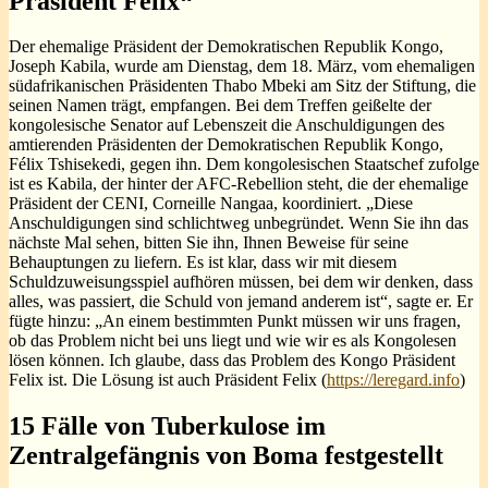
Präsident Félix“
Der ehemalige Präsident der Demokratischen Republik Kongo,
Joseph Kabila, wurde am Dienstag, dem 18. März, vom ehemaligen
südafrikanischen Präsidenten Thabo Mbeki am Sitz der Stiftung, die
seinen Namen trägt, empfangen. Bei dem Treffen geißelte der
kongolesische Senator auf Lebenszeit die Anschuldigungen des
amtierenden Präsidenten der Demokratischen Republik Kongo,
Félix Tshisekedi, gegen ihn. Dem kongolesischen Staatschef zufolge
ist es Kabila, der hinter der AFC-Rebellion steht, die der ehemalige
Präsident der CENI, Corneille Nangaa, koordiniert. „Diese
Anschuldigungen sind schlichtweg unbegründet. Wenn Sie ihn das
nächste Mal sehen, bitten Sie ihn, Ihnen Beweise für seine
Behauptungen zu liefern. Es ist klar, dass wir mit diesem
Schuldzuweisungsspiel aufhören müssen, bei dem wir denken, dass
alles, was passiert, die Schuld von jemand anderem ist“, sagte er. Er
fügte hinzu: „An einem bestimmten Punkt müssen wir uns fragen,
ob das Problem nicht bei uns liegt und wie wir es als Kongolesen
lösen können. Ich glaube, dass das Problem des Kongo Präsident
Felix ist. Die Lösung ist auch Präsident Felix (
https://leregard.info
)
15 Fälle von Tuberkulose im
Zentralgefängnis von Boma festgestellt