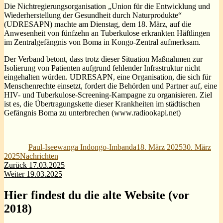
Die Nichtregierungsorganisation „Union für die Entwicklung und
Wiederherstellung der Gesundheit durch Naturprodukte“
(UDRESAPN) machte am Dienstag, dem 18. März, auf die
Anwesenheit von fünfzehn an Tuberkulose erkrankten Häftlingen
im Zentralgefängnis von Boma in Kongo-Zentral aufmerksam.
Der Verband betont, dass trotz dieser Situation Maßnahmen zur
Isolierung von Patienten aufgrund fehlender Infrastruktur nicht
eingehalten würden. UDRESAPN, eine Organisation, die sich für
Menschenrechte einsetzt, fordert die Behörden und Partner auf, eine
HIV- und Tuberkulose-Screening-Kampagne zu organisieren. Ziel
ist es, die Übertragungskette dieser Krankheiten im städtischen
Gefängnis Boma zu unterbrechen (www.radiookapi.net)
Autor
Veröffentlicht
am
Paul-Iseewanga Indongo-Imbanda
18. März 2025
30. März
Kategorien
2025
Nachrichten
Beitragsnavigation
Vorheriger
Zurück
17.03.2025
Nächster
Beitrag:
Weiter
19.03.2025
Beitrag:
Hier findest du die alte Website (vor
2018)