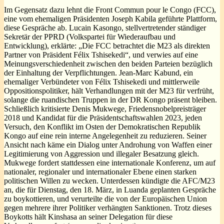
Im Gegensatz dazu lehnt die Front Commun pour le Congo (FCC),
eine vom ehemaligen Präsidenten Joseph Kabila geführte Plattform,
diese Gespräche ab. Lucain Kasongo, stellvertretender ständiger
Sekretär der PPRD (Volkspartei für Wiederaufbau und
Entwicklung), erklärte: „Die FCC betrachtet die M23 als direkten
Partner von Präsident Félix Tshisekedi“, und verwies auf eine
Meinungsverschiedenheit zwischen den beiden Parteien bezüglich
der Einhaltung der Verpflichtungen. Jean-Marc Kabund, ein
ehemaliger Verbündeter von Félix Tshisekedi und mittlerweile
Oppositionspolitiker, hält Verhandlungen mit der M23 für verfrüht,
solange die ruandischen Truppen in der DR Kongo präsent bleiben.
Schließlich kritisierte Denis Mukwege, Friedensnobelpreisträger
2018 und Kandidat für die Präsidentschaftswahlen 2023, jeden
Versuch, den Konflikt im Osten der Demokratischen Republik
Kongo auf eine rein interne Angelegenheit zu reduzieren. Seiner
Ansicht nach käme ein Dialog unter Androhung von Waffen einer
Legitimierung von Aggression und illegaler Besatzung gleich.
Mukwege fordert stattdessen eine internationale Konferenz, um auf
nationaler, regionaler und internationaler Ebene einen starken
politischen Willen zu wecken. Unterdessen kündigte die AFC/M23
an, die für Dienstag, den 18. März, in Luanda geplanten Gespräche
zu boykottieren, und verurteilte die von der Europäischen Union
gegen mehrere ihrer Politiker verhängten Sanktionen. Trotz dieses
Boykotts hält Kinshasa an seiner Delegation für diese