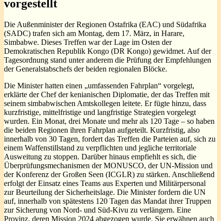
vorgestellt
Die Außenminister der Regionen Ostafrika (EAC) und Südafrika
(SADC) trafen sich am Montag, dem 17. März, in Harare,
Simbabwe. Dieses Treffen war der Lage im Osten der
Demokratischen Republik Kongo (DR Kongo) gewidmet. Auf der
Tagesordnung stand unter anderem die Prüfung der Empfehlungen
der Generalstabschefs der beiden regionalen Blöcke.
Die Minister hatten einen „umfassenden Fahrplan“ vorgelegt,
erklärte der Chef der kenianischen Diplomatie, der das Treffen mit
seinem simbabwischen Amtskollegen leitete. Er fügte hinzu, dass
kurzfristige, mittelfristige und langfristige Strategien vorgelegt
wurden. Ein Monat, drei Monate und mehr als 120 Tage – so haben
die beiden Regionen ihren Fahrplan aufgeteilt. Kurzfristig, also
innerhalb von 30 Tagen, fordert das Treffen die Parteien auf, sich zu
einem Waffenstillstand zu verpflichten und jegliche territoriale
Ausweitung zu stoppen. Darüber hinaus empfiehlt es sich, die
Überprüfungsmechanismen der MONUSCO, der UN-Mission und
der Konferenz der Großen Seen (ICGLR) zu stärken. Anschließend
erfolgt der Einsatz eines Teams aus Experten und Militärpersonal
zur Beurteilung der Sicherheitslage. Die Minister fordern die UN
auf, innerhalb von spätestens 120 Tagen das Mandat ihrer Truppen
zur Sicherung von Nord- und Süd-Kivu zu verlängern. Eine
Provinz, deren Mission 2024 abgezogen wurde. Sie erwähnen auch