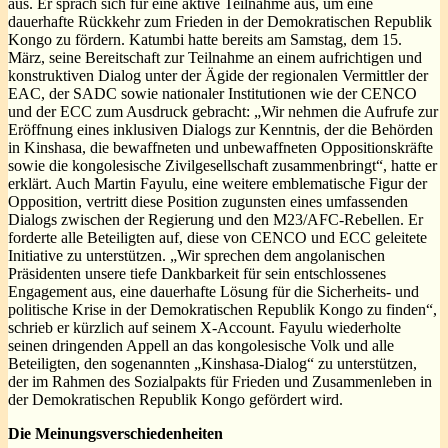
aus. Er sprach sich für eine aktive Teilnahme aus, um eine
dauerhafte Rückkehr zum Frieden in der Demokratischen Republik
Kongo zu fördern. Katumbi hatte bereits am Samstag, dem 15.
März, seine Bereitschaft zur Teilnahme an einem aufrichtigen und
konstruktiven Dialog unter der Ägide der regionalen Vermittler der
EAC, der SADC sowie nationaler Institutionen wie der CENCO
und der ECC zum Ausdruck gebracht: „Wir nehmen die Aufrufe zur
Eröffnung eines inklusiven Dialogs zur Kenntnis, der die Behörden
in Kinshasa, die bewaffneten und unbewaffneten Oppositionskräfte
sowie die kongolesische Zivilgesellschaft zusammenbringt“, hatte er
erklärt. Auch Martin Fayulu, eine weitere emblematische Figur der
Opposition, vertritt diese Position zugunsten eines umfassenden
Dialogs zwischen der Regierung und den M23/AFC-Rebellen. Er
forderte alle Beteiligten auf, diese von CENCO und ECC geleitete
Initiative zu unterstützen. „Wir sprechen dem angolanischen
Präsidenten unsere tiefe Dankbarkeit für sein entschlossenes
Engagement aus, eine dauerhafte Lösung für die Sicherheits- und
politische Krise in der Demokratischen Republik Kongo zu finden“,
schrieb er kürzlich auf seinem X-Account. Fayulu wiederholte
seinen dringenden Appell an das kongolesische Volk und alle
Beteiligten, den sogenannten „Kinshasa-Dialog“ zu unterstützen,
der im Rahmen des Sozialpakts für Frieden und Zusammenleben in
der Demokratischen Republik Kongo gefördert wird.
Die Meinungsverschiedenheiten