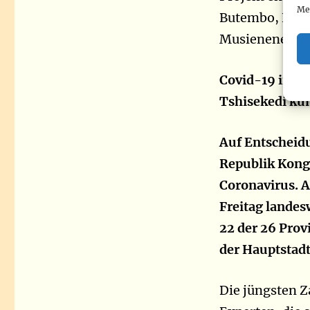
Me
Butembo, Katw
Musienene, Lu
Covid-19 in d
Tshisekedi kün
Auf Entscheidu
Republik Kong
Coronavirus. A
Freitag landes
22 der 26 Prov
der Hauptstadt
Die jüngsten Z