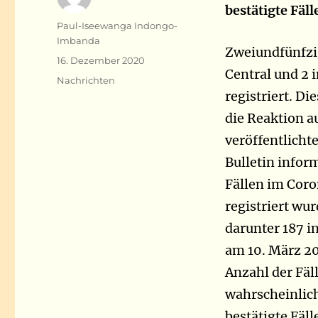
bestätigte Fäl
Autor
Paul-Iseewanga Indongo-
Imbanda
Zweiundfünfzig
Veröffentlicht
16. Dezember 2020
Central und 2 
am
Kategorien
Nachrichten
registriert. Di
die Reaktion a
veröffentlicht
Bulletin infor
Fällen im Cor
registriert wu
darunter 187 i
am 10. März 2
Anzahl der Fäll
wahrscheinlich
bestätigte Fäll