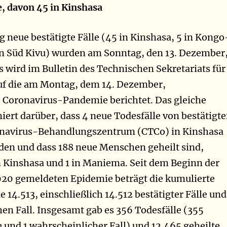
le, davon 45 in Kinshasa
 neue bestätigte Fälle (45 in Kinshasa, 5 in Kongo
in Süd Kivu) wurden am Sonntag, den 13. Dezember
es wird im Bulletin des Technischen Sekretariats für
uf die am Montag, dem 14. Dezember,
e Coronavirus-Pandemie berichtet. Das gleiche
miert darüber, dass 4 neue Todesfälle von bestätigt
onavirus-Behandlungszentrum (CTCo) in Kinshasa
rden und dass 188 neue Menschen geheilt sind,
n Kinshasa und 1 in Maniema. Seit dem Beginn der
020 gemeldeten Epidemie beträgt die kumulierte
e 14.513, einschließlich 14.512 bestätigter Fälle und
en Fall. Insgesamt gab es 356 Todesfälle (355
e und 1 wahrscheinlicher Fall) und 12.465 geheilte