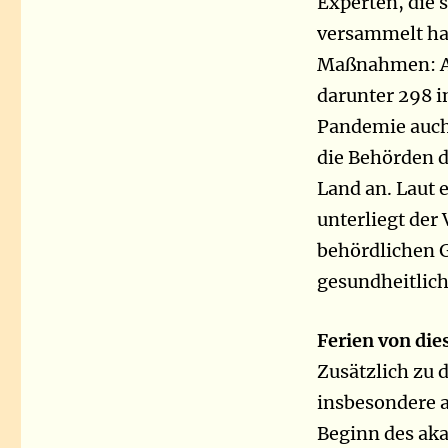
Experten, die 
versammelt hat
Maßnahmen: Am
darunter 298 i
Pandemie auch 
die Behörden 
Land an. Laut 
unterliegt der
behördlichen 
gesundheitlich
Ferien von die
Zusätzlich zu 
insbesondere a
Beginn des aka