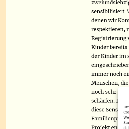
zweiundsiebzi
sensibilisiert
denen wir Kon
respektieren, 
Registrierung 
Kinder bereits
der Kinder im s
eingeschriebe
immer noch ein
Menschen, die
noch sehr geri
schärfen. In B
Um 
diese Sensibil
Co
We
Familienprakti
Sur
Projekt endet 
de