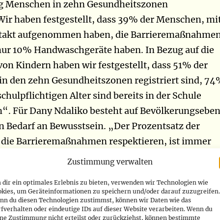
g Menschen in zehn Gesundheitszonen
. Wir haben festgestellt, dass 39% der Menschen, mi
takt aufgenommen haben, die Barrieremaßnahme
nur 10% Handwaschgeräte haben. In Bezug auf die
von Kindern haben wir festgestellt, dass 51% der
 in den zehn Gesundheitszonen registriert sind, 7
chulpflichtigen Alter sind bereits in der Schule
n“. Für Dany Ndaliko besteht auf Bevölkerungsebe
 Bedarf an Bewusstsein. „Der Prozentsatz der
 die Barrieremaßnahmen respektieren, ist immer
ng. Dies fordert uns auf, das Bewusstsein weiter zu
Zustimmung verwalten
ezug auf wesentliche Familienpraktiken sollte man
dir ein optimales Erlebnis zu bieten, verwenden wir Technologien wie
isierung für die Förderung wesentlicher
okies, um Geräteinformationen zu speichern und/oder darauf zuzugreifen.
nn du diesen Technologien zustimmst, können wir Daten wie das
ken stärken“, hat er darauf hingewiesen. Dieses
fverhalten oder eindeutige IDs auf dieser Website verarbeiten. Wenn du
am 20. Dezember und betrifft die Gesundheitszone
ine Zustimmung nicht erteilst oder zurückziehst, können bestimmte