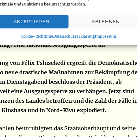
rkmale und Funktionen beeinträchtigt werden.
a, Kalunguta, Vuhovi, Kyondo, Masereka,
bero, Biena und Mangurejipa (www.radiookapi.net
AKZEPTIEREN
ABLEHNEN
er Demokratischen Republik Kongo: Präsident
Cookie-Richtlinie
Datenschutzerklärung
Impressum
digt eine nationale Ausgangssperre an
ng von Félix Tshisekedi ergreift die Demokratisch
o neue drastische Maßnahmen zur Bekämpfung d
m Dienstagabend beschloss der Präsident, ab
weit eine Ausgangssperre zu verhängen. Jetzt sind
inzen des Landes betroffen und die Zahl der Fälle i
 Kinshasa und in Nord-Kivu explodiert.
ahlen beunruhigten das Staatsoberhaupt und seine