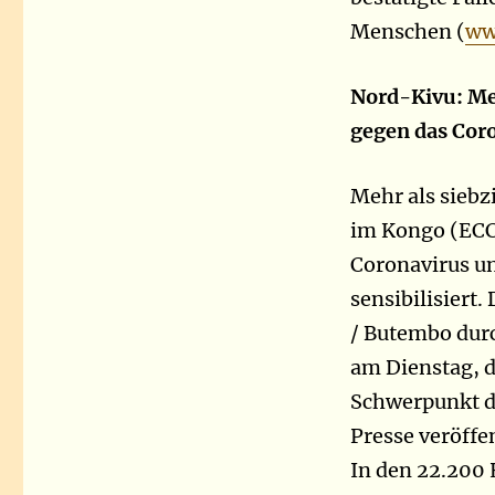
Menschen (
ww
Nord-Kivu: Me
gegen das Cor
Mehr als siebz
im Kongo (ECC
Coronavirus un
sensibilisiert
/ Butembo durc
am Dienstag, 
Schwerpunkt de
Presse veröffe
In den 22.200 