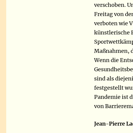
verschoben. Un
Freitag von d
verboten wie 
künstlerische 
Sportwettkämpf
Maßnahmen, di
Wenn die Entsch
Gesundheitsbeh
sind als diejen
festgestellt w
Pandemie ist 
von Barriere
Jean-Pierre La