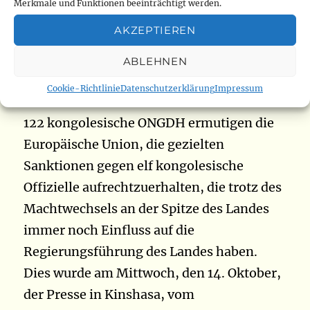
Merkmale und Funktionen beeinträchtigt werden.
DR Kongo: 122 NGOs befürworten die
AKZEPTIEREN
Aufrechterhaltung europäischer
Sanktionen gegen bestimmte
ABLEHNEN
kongolesische Offizielle
Cookie-Richtlinie
Datenschutzerklärung
Impressum
122 kongolesische ONGDH ermutigen die
Europäische Union, die gezielten
Sanktionen gegen elf kongolesische
Offizielle aufrechtzuerhalten, die trotz des
Machtwechsels an der Spitze des Landes
immer noch Einfluss auf die
Regierungsführung des Landes haben.
Dies wurde am Mittwoch, den 14. Oktober,
der Presse in Kinshasa, vom