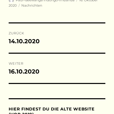
Paul-Iseewanga Indongo-Imbanda
16. Oktober
am
Kategorien
2020
Nachrichten
Beitragsnavigation
ZURÜCK
14.10.2020
Vorheriger
Beitrag:
WEITER
16.10.2020
Nächster
Beitrag:
HIER FINDEST DU DIE ALTE WEBSITE