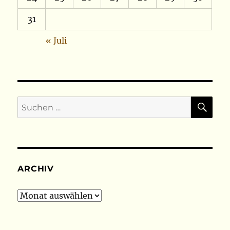
31
« Juli
SU
Suchen
nach:
ARCHIV
Archiv