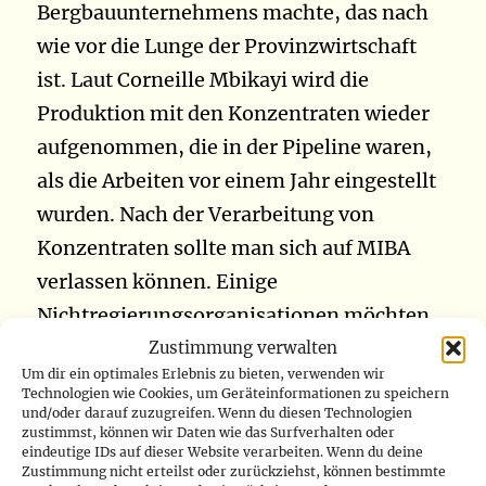
Bergbauunternehmens machte, das nach
wie vor die Lunge der Provinzwirtschaft
ist. Laut Corneille Mbikayi wird die
Produktion mit den Konzentraten wieder
aufgenommen, die in der Pipeline waren,
als die Arbeiten vor einem Jahr eingestellt
wurden. Nach der Verarbeitung von
Konzentraten sollte man sich auf MIBA
verlassen können. Einige
Nichtregierungsorganisationen möchten,
dass MIBA erhebliche Ressourcen gewährt
Zustimmung verwalten
Um dir ein optimales Erlebnis zu bieten, verwenden wir
werden, damit sie ihre Aktivitäten
Technologien wie Cookies, um Geräteinformationen zu speichern
vollständig wieder aufnehmen kann
und/oder darauf zuzugreifen. Wenn du diesen Technologien
zustimmst, können wir Daten wie das Surfverhalten oder
(www.radiookapi.net)
eindeutige IDs auf dieser Website verarbeiten. Wenn du deine
Zustimmung nicht erteilst oder zurückziehst, können bestimmte