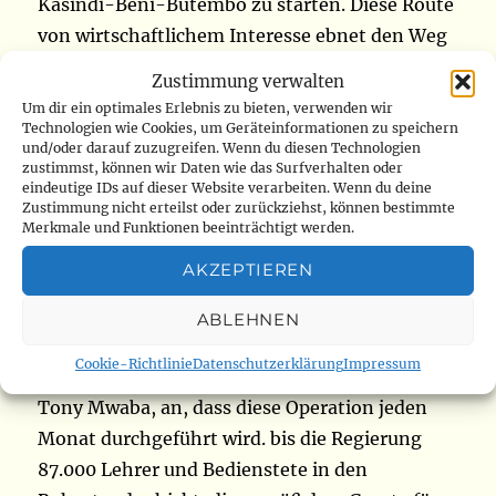
Kasindi-Beni-Butembo zu starten. Diese Route
von wirtschaftlichem Interesse ebnet den Weg
zu Ostafrika und dem Indischen Ozean
Zustimmung verwalten
(www.radiookapi.net)
Um dir ein optimales Erlebnis zu bieten, verwenden wir
Technologien wie Cookies, um Geräteinformationen zu speichern
und/oder darauf zuzugreifen. Wenn du diesen Technologien
Demokratische Republik Kongo: 1.500 Lehrer
zustimmst, können wir Daten wie das Surfverhalten oder
eindeutige IDs auf dieser Website verarbeiten. Wenn du deine
werden ab Juli 2021 in den Ruhestand versetzt
Zustimmung nicht erteilst oder zurückziehst, können bestimmte
Merkmale und Funktionen beeinträchtigt werden.
Eintausendfünfhundert Primar- und
AKZEPTIEREN
Sekundarschullehrer werden ab Juli 2021 in den
Ruhestand gehen. In einer offiziellen Erklärung
ABLEHNEN
vom 14. Juni gibt der Minister für Primar-,
Cookie-Richtlinie
Datenschutzerklärung
Impressum
Sekundar- und technische Bildung (EPST),
Tony Mwaba, an, dass diese Operation jeden
Monat durchgeführt wird. bis die Regierung
87.000 Lehrer und Bedienstete in den