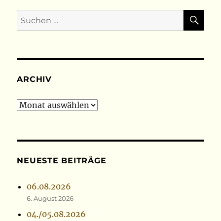
SU
Suchen
nach:
ARCHIV
Archiv
NEUESTE BEITRÄGE
06.08.2026
6. August 2026
04./05.08.2026