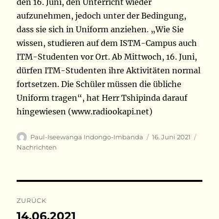
den 16. Juni, den Unterricht wieder
aufzunehmen, jedoch unter der Bedingung,
dass sie sich in Uniform anziehen. „Wie Sie
wissen, studieren auf dem ISTM-Campus auch
ITM-Studenten vor Ort. Ab Mittwoch, 16. Juni,
dürfen ITM-Studenten ihre Aktivitäten normal
fortsetzen. Die Schüler müssen die übliche
Uniform tragen“, hat Herr Tshipinda darauf
hingewiesen (www.radiookapi.net)
Autor
Veröffentlicht
Kateg
Paul-Iseewanga Indongo-Imbanda
16. Juni 2021
am
Nachrichten
Beitragsnavigation
ZURÜCK
14.06.2021
Vorheriger