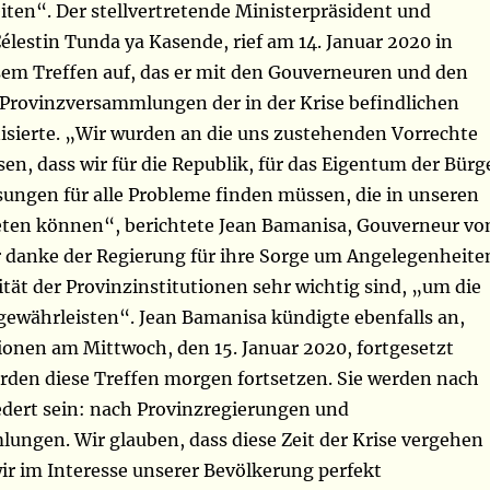
iten“. Der stellvertretende Ministerpräsident und
Célestin Tunda ya Kasende, rief am 14. Januar 2020 in
sem Treffen auf, das er mit den Gouverneuren und den
 Provinzversammlungen der in der Krise befindlichen
isierte. „Wir wurden an die uns zustehenden Vorrechte
ssen, dass wir für die Republik, für das Eigentum der Bürg
sungen für alle Probleme finden müssen, die in unseren
eten können“, berichtete Jean Bamanisa, Gouverneur vo
 er danke der Regierung für ihre Sorge um Angelegenheite
ilität der Provinzinstitutionen sehr wichtig sind, „um die
gewährleisten“. Jean Bamanisa kündigte ebenfalls an,
ionen am Mittwoch, den 15. Januar 2020, fortgesetzt
rden diese Treffen morgen fortsetzen. Sie werden nach
edert sein: nach Provinzregierungen und
ungen. Wir glauben, dass diese Zeit der Krise vergehen
ir im Interesse unserer Bevölkerung perfekt