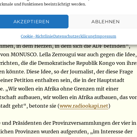
ob auch alle Fortschritte hervor, die die FARDC im Osten
rkmale und Funktionen beeinträchtigt werden.
ützung von MONUSCO für die Stabilisierung und
ationalen Territoriums erzielt haben. „Ihre Soldaten
AKZEPTIEREN
ABLEHNEN
nd, um Ihr Territorium zu verteidigen. Wir sind mit
Cookie-Richtlinie
Datenschutzerklärung
Impressum
 um diese Regionen zu pflegen und zu halten. Sie sind 
en, in dem Herzen, in dem sich die ADF befinden“,
n von MONUSCO. Leïla Zerrougui war auch gegen die Idee,
rrichten, die die Demokratische Republik Kongo von ihr
 könnte. Diese Idee, so der Journalist, der diese Frage
 einer Petition enthalten sein, die in der Hauptstadt
e. „Wir wollen ein Afrika ohne Grenzen mit einer
tschaft aufbauen, wir wollen ein Afrika aufbauen, das vo
tadt geht“, betonte sie (
www.radiookapi.net
)
 und Präsidenten der Provinzversammlungen der vier in
lichen Provinzen wurden aufgerufen, „im Interesse der