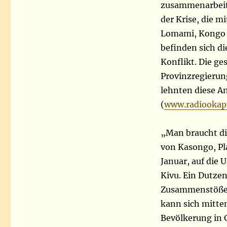
zusammenarbeit
der Krise, die 
Lomami, Kongo Ce
befinden sich d
Konflikt. Die g
Provinzregierun
lehnten diese An
(
www.radiookapi
„Man braucht die
von Kasongo, Pla
Januar, auf die 
Kivu. Ein Dutz
Zusammenstößen
kann sich mitten
Bevölkerung in G