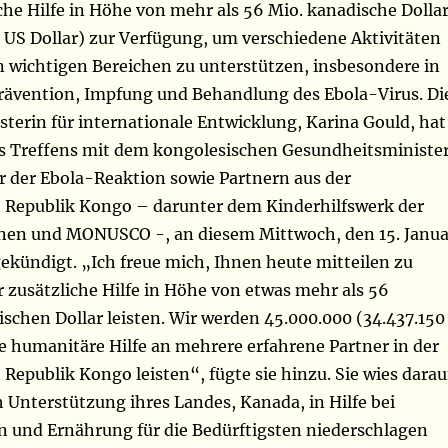
he Hilfe in Höhe von mehr als 56 Mio. kanadische Dolla
 US Dollar) zur Verfügung, um verschiedene Aktivitäten
n wichtigen Bereichen zu unterstützen, insbesondere in
rävention, Impfung und Behandlung des Ebola-Virus. Di
terin für internationale Entwicklung, Karina Gould, hat
s Treffens mit dem kongolesischen Gesundheitsminister
 der Ebola-Reaktion sowie Partnern aus der
Republik Kongo – darunter dem Kinderhilfswerk der
onen und MONUSCO -, an diesem
Mittwoch, den 15. Janua
ekündigt. „Ich freue mich, Ihnen heute mitteilen zu
 zusätzliche Hilfe in Höhe von etwas mehr als 56
schen Dollar leisten. Wir werden 45.000.000 (34.437.150
e humanitäre Hilfe an mehrere erfahrene Partner in der
epublik Kongo leisten“, fügte sie hinzu. Sie wies darau
ch Unterstützung ihres Landes, Kanada, in Hilfe bei
 und Ernährung für die Bedürftigsten niederschlagen