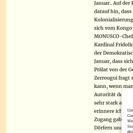
Januar.. Auf der
darauf hin, das
Kolonialisierung
sich vom Kongo 
MONUSCO-Chefin,
Kardinal Fridol
der Demokratisc
Januar, dass sic
Prälat von der G
Zerrougui fragt
kann, wenn man e
Autorität des St
sehr stark an i
Um 
erinnere ich mic
Co
Zugang gab. Män
We
Sur
Dörfern und war
de