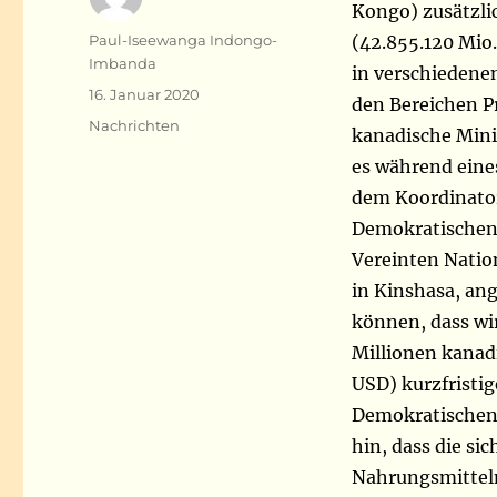
Kongo) zusätzlic
Autor
Paul-Iseewanga Indongo-
(42.855.120 Mio.
Imbanda
in verschiedene
Veröffentlicht
16. Januar 2020
den Bereichen P
am
Kategorien
Nachrichten
kanadische Minis
es während eine
dem Koordinator
Demokratischen 
Vereinten Nati
in Kinshasa, ang
können, dass wir
Millionen kanadi
USD) kurzfristig
Demokratischen R
hin, dass die si
Nahrungsmitteln