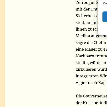
Zerrougui. Sie h
Me
mit der Unterst
Sicherheit des n
sterben im Dutze
ihnen zusammen,
Medina angekomm
sagte die Chefi
eine Mauer zu e
Nachbarn trennen
stellte, würde in
zirkulieren würd
integrierten Wir
Algier nach Kaps
Die Gouverneure
der Krise befind