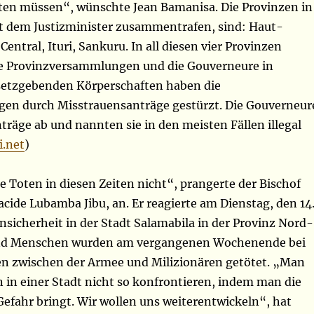
en müssen“, wünschte Jean Bamanisa. Die Provinzen in
mit dem Justizminister zusammentrafen, sind: Haut-
ntral, Ituri, Sankuru. In all diesen vier Provinzen
ie Provinzversammlungen und die Gouverneure in
esetzgebenden Körperschaften haben die
gen durch Misstrauensanträge gestürzt. Die Gouverneur
träge ab und nannten sie in den meisten Fällen illegal
.net
)
 Toten in diesen Zeiten nicht“, prangerte der Bischof
cide Lubamba Jibu, an. Er reagierte am Dienstag, den 14
Unsicherheit in der Stadt Salamabila in der Provinz Nord-
end Menschen wurden am vergangenen Wochenende bei
 zwischen der Armee und Milizionären getötet. „Man
 in einer Stadt nicht so konfrontieren, indem man die
efahr bringt. Wir wollen uns weiterentwickeln“, hat