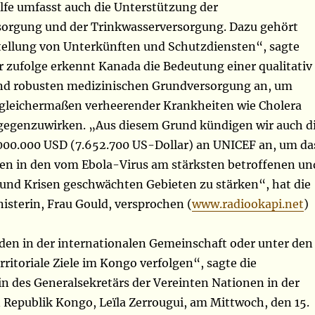
lfe umfasst auch die Unterstützung der
orgung und der Trinkwasserversorgung. Dazu gehört
stellung von Unterkünften und Schutzdiensten“, sagte
r zufolge erkennt Kanada die Bedeutung einer qualitativ
nd robusten medizinischen Grundversorgung an, um
gleichermaßen verheerender Krankheiten wie Cholera
egenzuwirken. „Aus diesem Grund kündigen wir auch d
000.000 USD (7.652.700 US-Dollar) an UNICEF an, um da
n in den vom Ebola-Virus am stärksten betroffenen un
 und Krisen geschwächten Gebieten zu stärken“, hat die
isterin, Frau Gould, versprochen (
www.radiookapi.net
)
den in der internationalen Gemeinschaft oder unter den
rritoriale Ziele im Kongo verfolgen“, sagte die
n des Generalsekretärs der Vereinten Nationen in der
Republik Kongo, Leïla Zerrougui, am Mittwoch, den 15.