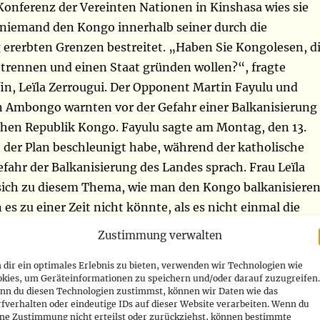
 Konferenz der Vereinten Nationen in Kinshasa wies sie
s niemand den Kongo innerhalb seiner durch die
 ererbten Grenzen bestreitet. „Haben Sie Kongolesen, d
trennen und einen Staat gründen wollen?“, fragte
 Leïla Zerrougui. Der Opponent Martin Fayulu und
in Ambongo warnten vor der Gefahr einer Balkanisierung
hen Republik Kongo. Fayulu sagte am Montag, den 13.
h der Plan beschleunigt habe, während der katholische
efahr der Balkanisierung des Landes sprach. Frau Leïla
 sich zu diesem Thema, wie man den Kongo balkanisiere
s zu einer Zeit nicht könnte, als es nicht einmal die
aates gab. „Wie wir den Kongo gegen die Kongolesen, di
Zustimmung verwalten
hr Land gebunden sind, balkanisieren können. 2008
dir ein optimales Erlebnis zu bieten, verwenden wir Technologien wie
h an Dörfer in Masisi oder Walikale, in denen es keinen
okies, um Geräteinformationen zu speichern und/oder darauf zuzugreifen.
ner, die dort leben, kennen den Kongo nur aus ihren
nn du diesen Technologien zustimmst, können wir Daten wie das
fverhalten oder eindeutige IDs auf dieser Website verarbeiten. Wenn du
en ihrem Land sehr verbunden“, sagte Frau Leila
ine Zustimmung nicht erteilst oder zurückziehst, können bestimmte