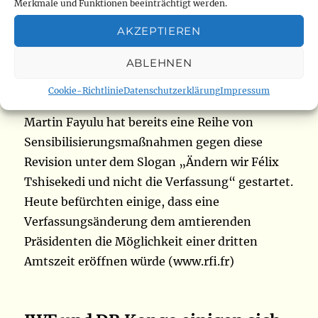
Vereinigung der Opfer angeschlossen haben,
Merkmale und Funktionen beeinträchtigt werden.
um Unterschriften zu sammeln. Zwar haben
AKZEPTIEREN
sich die wichtigsten Oppositionsfiguren noch
nicht zusammengeschlossen, um der
ABLEHNEN
Regierungspartei in Kinshasa etwas
Cookie-Richtlinie
Datenschutzerklärung
Impressum
entgegenzusetzen, doch die Koalition von
Martin Fayulu hat bereits eine Reihe von
Sensibilisierungsmaßnahmen gegen diese
Revision unter dem Slogan „Ändern wir Félix
Tshisekedi und nicht die Verfassung“ gestartet.
Heute befürchten einige, dass eine
Verfassungsänderung dem amtierenden
Präsidenten die Möglichkeit einer dritten
Amtszeit eröffnen würde (www.rfi.fr)