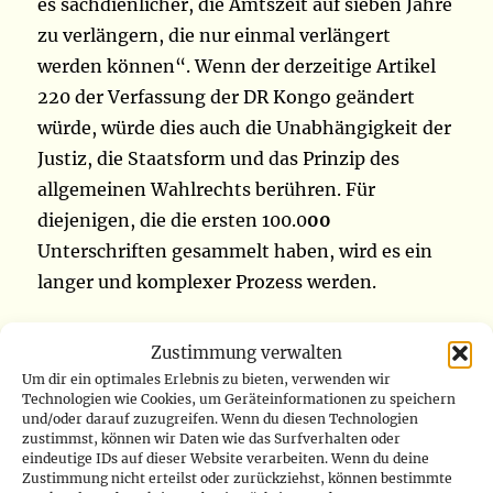
es sachdienlicher, die Amtszeit auf sieben Jahre
zu verlängern, die nur einmal verlängert
werden können“. Wenn der derzeitige Artikel
220 der Verfassung der DR Kongo geändert
würde, würde dies auch die Unabhängigkeit der
Justiz, die Staatsform und das Prinzip des
allgemeinen Wahlrechts berühren. Für
diejenigen, die die ersten 100.0
00
Unterschriften gesammelt haben, wird es ein
langer und komplexer Prozess werden.
Änderung der Verfassung oder Wechsel des
Zustimmung verwalten
Präsidenten?
Um dir ein optimales Erlebnis zu bieten, verwenden wir
Technologien wie Cookies, um Geräteinformationen zu speichern
und/oder darauf zuzugreifen. Wenn du diesen Technologien
Mehrere regierungsnahe Organisationen
zustimmst, können wir Daten wie das Surfverhalten oder
eindeutige IDs auf dieser Website verarbeiten. Wenn du deine
behaupten, dass sie sich der Nationalen
Zustimmung nicht erteilst oder zurückziehst, können bestimmte