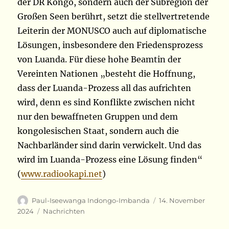
der DR Kongo, sondern auch der Subregion der
Großen Seen berührt, setzt die stellvertretende
Leiterin der MONUSCO auch auf diplomatische
Lösungen, insbesondere den Friedensprozess
von Luanda. Für diese hohe Beamtin der
Vereinten Nationen „besteht die Hoffnung,
dass der Luanda-Prozess all das aufrichten
wird, denn es sind Konflikte zwischen nicht
nur den bewaffneten Gruppen und dem
kongolesischen Staat, sondern auch die
Nachbarländer sind darin verwickelt. Und das
wird im Luanda-Prozess eine Lösung finden“
(
www.radiookapi.net
)
Autor
Veröffentlicht
Paul-Iseewanga Indongo-Imbanda
14. November
am
Kategorien
2024
Nachrichten