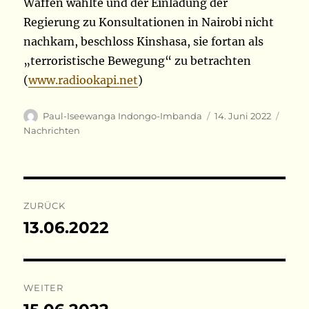
Waffen wählte und der Einladung der
Regierung zu Konsultationen in Nairobi nicht
nachkam, beschloss Kinshasa, sie fortan als
„terroristische Bewegung“ zu betrachten
(
www.radiookapi.net
)
Autor
Veröffentlicht
Kateg
Paul-Iseewanga Indongo-Imbanda
14. Juni 2022
am
Nachrichten
Beitragsnavigation
ZURÜCK
13.06.2022
Vorheriger
Beitrag:
WEITER
Nächster