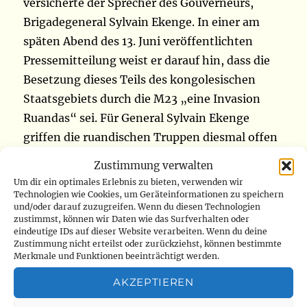
versicherte der Sprecher des Gouverneurs,
Brigadegeneral Sylvain Ekenge. In einer am
späten Abend des 13. Juni veröffentlichten
Pressemitteilung weist er darauf hin, dass die
Besetzung dieses Teils des kongolesischen
Staatsgebiets durch die M23 „eine Invasion
Ruandas“ sei. Für General Sylvain Ekenge
griffen die ruandischen Truppen diesmal offen
ein, als Reaktion auf die vielen Rückschläge, die
Zustimmung verwalten
die M23 gerade am vergangenen Wochenende
Um dir ein optimales Erlebnis zu bieten, verwenden wir
in der Jomba-Gruppierung gegenüber den
Technologien wie Cookies, um Geräteinformationen zu speichern
und/oder darauf zuzugreifen. Wenn du diesen Technologien
FARDC erlitten hatte. „Nachdem die
zustimmst, können wir Daten wie das Surfverhalten oder
eindeutige IDs auf dieser Website verarbeiten. Wenn du deine
ruandischen Verteidigungskräfte die
Zustimmung nicht erteilst oder zurückziehst, können bestimmte
Rückschläge zur Kenntnis genommen haben,
Merkmale und Funktionen beeinträchtigt werden.
die ihre Schützlinge vor Ort erlitten haben,
AKZEPTIEREN
haben sie dieses Mal offen beschlossen, die