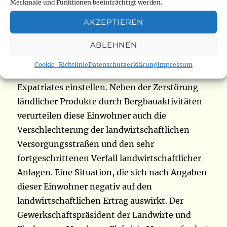
eine Entschädigung für ihre ländlichen
Merkmale und Funktionen beeinträchtigt werden.
Produkte. Sie sagen, dass sie vor einer großen
AKZEPTIEREN
Wirtschaftskrise stehen. Sie fordern die
Zentralregierung auf, die Klauseln zu klären,
ABLEHNEN
die die lokale Gemeinschaft an die
Cookie-Richtlinie
Datenschutzerklärung
Impressum
Genossenschaften binden, die diese
Expatriates einstellen. Neben der Zerstörung
ländlicher Produkte durch Bergbauaktivitäten
verurteilen diese Einwohner auch die
Verschlechterung der landwirtschaftlichen
Versorgungsstraßen und den sehr
fortgeschrittenen Verfall landwirtschaftlicher
Anlagen. Eine Situation, die sich nach Angaben
dieser Einwohner negativ auf den
landwirtschaftlichen Ertrag auswirkt. Der
Gewerkschaftspräsident der Landwirte und