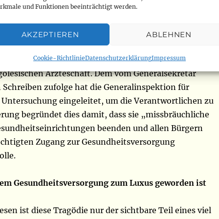
eine Kaution. Das ist inakzeptabel. Wir sagen nicht, das
rkmale und Funktionen beeinträchtigt werden.
enlos behandelt werden sollte. Der Patient kommt in
uation. Ihm muss Erste Hilfe geleistet werden, um ihn zu
AKZEPTIEREN
ABLEHNEN
nd dann kann man die Rechnung stellen. Der Patient wird
Cookie-Richtlinie
Datenschutzerklärung
Impressum
ie viel er bezahlen kann“, beschwert sich der höchste
olesischen Ärzteschaft. Dem vom Generalsekretär
 Schreiben zufolge hat die Generalinspektion für
 Untersuchung eingeleitet, um die Verantwortlichen zu
erung begründet dies damit, dass sie „missbräuchliche
esundheitseinrichtungen beenden und allen Bürgern
echtigten Zugang zur Gesundheitsversorgung
lle.
 dem Gesundheitsversorgung zum Luxus geworden ist
esen ist diese Tragödie nur der sichtbare Teil eines viel