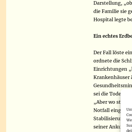
Darstellung, „ob
die Familie sie 
Hospital legte b
Ein echtes Erdb
Der Fall löste e
ordnete die Sch
Einrichtungen „b
Krankenhäuser ä
Gesundheitsmini
sei die Todesurs
„Aber wo stehen
Um 
Notfall eingelief
Co
Stabilisierung b
We
Sur
seiner Ankunft 
de