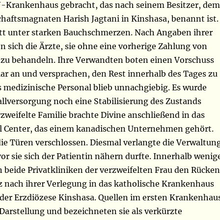
J-Krankenhaus gebracht, das nach seinem Besitzer, dem
chaftsmagnaten Harish Jagtani in Kinshasa, benannt ist.
litt unter starken Bauchschmerzen. Nach Angaben ihrer
n sich die Ärzte, sie ohne eine vorherige Zahlung von
 zu behandeln. Ihre Verwandten boten einen Vorschuss
ar an und versprachen, den Rest innerhalb des Tages zu
s medizinische Personal blieb unnachgiebig. Es wurde
allversorgung noch eine Stabilisierung des Zustands
erzweifelte Familie brachte Divine anschließend in das
 Center, das einem kanadischen Unternehmen gehört.
die Türen verschlossen. Diesmal verlangte die Verwaltun
vor sie sich der Patientin nähern durfte. Innerhalb wenig
 beide Privatkliniken der verzweifelten Frau den Rücken
rz nach ihrer Verlegung in das katholische Krankenhaus
 der Erzdiözese Kinshasa. Quellen im ersten Krankenhau
 Darstellung und bezeichneten sie als verkürzte