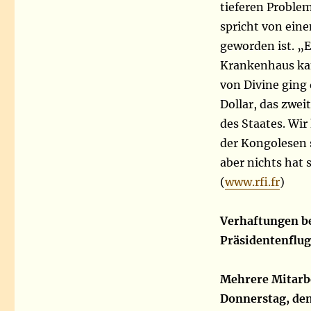
tieferen Proble
spricht von ein
geworden ist. „
Krankenhaus kann
von Divine ging 
Dollar, das zwei
des Staates. Wi
der Kongolesen s
aber nichts hat 
(
www.rfi.fr
)
Verhaftungen be
Präsidentenflu
Mehrere Mitarbe
Donnerstag, den