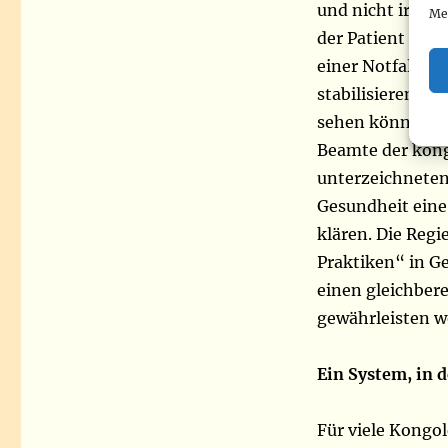
und nicht irgend
Me
der Patient kost
einer Notfallsit
stabilisieren. U
sehen können, w
Beamte der kong
unterzeichneten
Gesundheit eine
klären. Die Regi
Praktiken“ in G
einen gleichber
gewährleisten wo
Ein System, in
Für viele Kongol