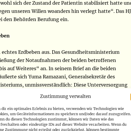
wohl sich der Zustand der Patientin stabilisiert hatte un
gegen unseren Willen woanders hin verlegt hatte“. Das HJ
ei den Behörden Berufung ein.
eben
in echtes Erdbeben aus. Das Gesundheitsministerium
ließung der Notaufnahmen der beiden betroffenen
is auf Weiteres“ an. In seinem Brief an die beiden
ußerte sich Yuma Ramazani, Generalsekretär des
steriums, unmissverständlich: Diese Unterversorgung
ache gewesen. Im Gespräch mit RFI zeigte er sich empört
Zustimmung verwalten
 wir hier? Das ist nicht möglich. Wenn jemand in einem
dir ein optimales Erlebnis zu bieten, verwenden wir Technologien wie
ert wird, bedeutet das, dass er Erste Hilfe zur
okies, um Geräteinformationen zu speichern und/oder darauf zuzugreifen.
enötigt. Wir können nicht verstehen, dass jemand bei
nn du diesen Technologien zustimmst, können wir Daten wie das
fverhalten oder eindeutige IDs auf dieser Website verarbeiten. Wenn du
und vor der Untersuchung eine Kaution hinterlegen muss
ine Zustimmung nicht erteilst oder zurückziehst, können bestimmte