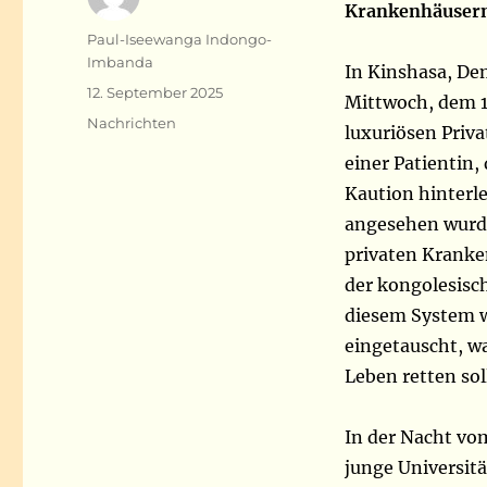
Krankenhäusern
Autor
Paul-Iseewanga Indongo-
Imbanda
In Kinshasa, De
Veröffentlicht
12. September 2025
Mittwoch, dem 10
am
Kategorien
Nachrichten
luxuriösen Priv
einer Patientin,
Kaution hinterl
angesehen wurde.
privaten Kranke
der kongolesisc
diesem System w
eingetauscht, wa
Leben retten sol
In der Nacht vo
junge Universitä