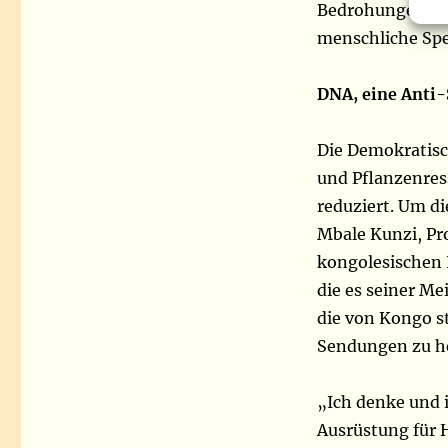
Bedrohungen für
menschliche Spe
DNA, eine Anti
Die Demokratisc
und Pflanzenress
reduziert. Um d
Mbale Kunzi, Pro
kongolesischen 
die es seiner Me
die von Kongo 
Sendungen zu he
„Ich denke und i
Ausrüstung für 