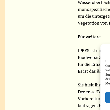
Wasseroberfläch
monospezifische 
um die untergeta
Vegetation von 
Für weitere
IPBES ist eine z
Biodiversität un
Um 
für die Erhaltun
Co
We
Es ist das Äquiva
Sur
de
Me
Sie hielt ihre 9.
Der erste Teil d
Vorbereitung de
beitragen. Er e