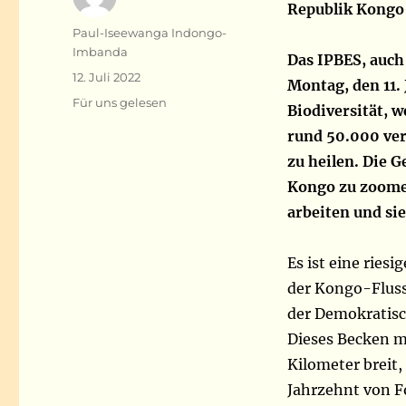
Republik Kongo
Autor
Paul-Iseewanga Indongo-
Imbanda
Das IPBES, auch 
Veröffentlicht
12. Juli 2022
Montag, den 11. 
am
Kategorien
Für uns gelesen
Biodiversität, w
rund 50.000 ver
zu heilen. Die 
Kongo zu zoomen
arbeiten und sie
Es ist eine ries
der Kongo-Fluss
der Demokratisc
Dieses Becken m
Kilometer breit, 
Jahrzehnt von F