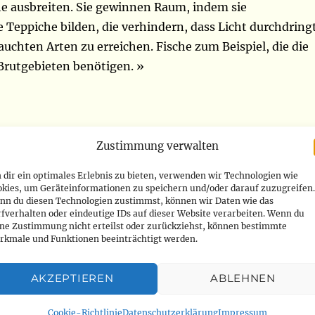
e ausbreiten. Sie gewinnen Raum, indem sie
Teppiche bilden, die verhindern, dass Licht durchdringt
uchten Arten zu erreichen. Fische zum Beispiel, die die
Brutgebieten benötigen. »
wischenstaatliche wissenschaftspolitische Plattform zu
Zustimmung verwalten
d Ökosystemleistungen. Seine Mission ist es, das Wissen
dir ein optimales Erlebnis zu bieten, verwenden wir Technologien wie
g und nachhaltige Nutzung der Biodiversität zu stärken.
okies, um Geräteinformationen zu speichern und/oder darauf zuzugreifen.
nn du diesen Technologien zustimmst, können wir Daten wie das
lent des Giec für Biodiversität.
fverhalten oder eindeutige IDs auf dieser Website verarbeiten. Wenn du
ine Zustimmung nicht erteilst oder zurückziehst, können bestimmte
rkmale und Funktionen beeinträchtigt werden.
 Plenarsitzung vom 3. bis 9. Juli in Bonn, Deutschland, ab.
es letzte Woche veröffentlichten IPBES-Berichts soll zur
AKZEPTIEREN
ABLEHNEN
r im Dezember in Kanada stattfindenden COP15
rstellt eine besorgniserregende Bestandsaufnahme der
Cookie-Richtlinie
Datenschutzerklärung
Impressum