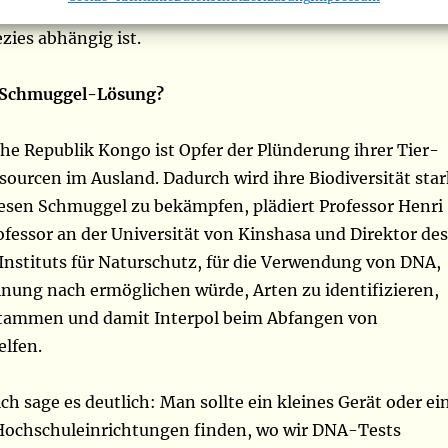
 die 50.000 Tier- und Pflanzenarten, von denen die
zies abhängig ist.
-Schmuggel-Lösung?
he Republik Kongo ist Opfer der Plünderung ihrer Tier-
ourcen im Ausland. Dadurch wird ihre Biodiversität star
iesen Schmuggel zu bekämpfen, plädiert Professor Henri
fessor an der Universität von Kinshasa und Direktor des
Instituts für Naturschutz, für die Verwendung von DNA,
inung nach ermöglichen würde, Arten zu identifizieren,
stammen und damit Interpol beim Abfangen von
lfen.
ch sage es deutlich: Man sollte ein kleines Gerät oder ei
Hochschuleinrichtungen finden, wo wir DNA-Tests