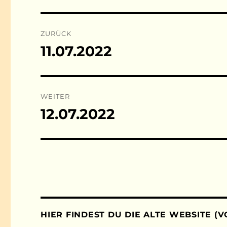
Beitragsnavigation
ZURÜCK
11.07.2022
Vorheriger
Beitrag:
WEITER
12.07.2022
Nächster
Beitrag:
HIER FINDEST DU DIE ALTE WEBSITE (V