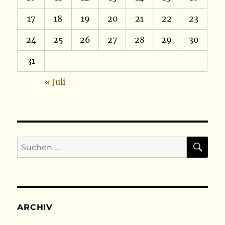
17
18
19
20
21
22
23
24
25
26
27
28
29
30
31
« Juli
SU
Suchen
nach:
ARCHIV