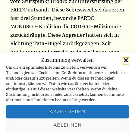
vom Stützpunkt Drodro zur Unterstützung der
FARDC entsandt. Diese Schusswechsel dauerten
fast drei Stunden, bevor die FARDC-
MONUSCO-Koalition die CODECO-Milizionäre
zurückdrängte. Diese Angreifer hatten sich in
Richtung Tata-Hügel zurückgezogen. Seit
Freitagmorgen herrscht in dieser Region eine
Zustimmung verwalten
bedenkliche Ruhe, da die FARDC und die
Um dir ein optimales Erlebnis zu bieten, verwenden wir
Blauhelme ihre Patrouillen zum Schutz der
Technologien wie Cookies, um Geräteinformationen zu speichern
Zivilbevölkerung verstärkt haben. An
und/oder darauf zuzugreifen. Wenn du diesen Technologien
zustimmst, können wir Daten wie das Surfverhalten oder
bestimmten Orten im Djugu-Territorium war
eindeutige IDs auf dieser Website verarbeiten. Wenn du deine
seit etwa einer Woche eine intensive Bewegung
Zustimmung nicht erteilst oder zurückziehst, können bestimmte
Merkmale und Funktionen beeinträchtigt werden.
von CODECO-Milizionären zu beobachten
(https://www.radiookapi.net)
AKZEPTIEREN
ABLEHNEN
Ituri: 7 Geiseln der ADF in Banzu Banzu tot