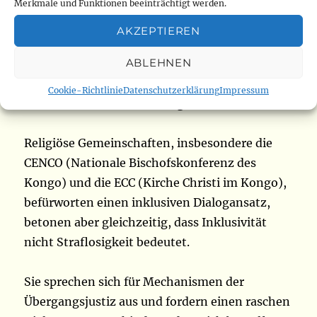
Diese Partei bezeichnet den Plan des
Merkmale und Funktionen beeinträchtigt werden.
Präsidenten als „Scheindialog“. Martin Fayulu
AKZEPTIEREN
teilt diese Ansicht und betont die Rolle der
ABLEHNEN
Kirchen.
Cookie-Richtlinie
Datenschutzerklärung
Impressum
Rolle der Kirchen und Zivilgesellschaft
Religiöse Gemeinschaften, insbesondere die
CENCO (Nationale Bischofskonferenz des
Kongo) und die ECC (Kirche Christi im Kongo),
befürworten einen inklusiven Dialogansatz,
betonen aber gleichzeitig, dass Inklusivität
nicht Straflosigkeit bedeutet.
Sie sprechen sich für Mechanismen der
Übergangsjustiz aus und fordern einen raschen