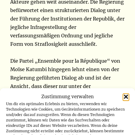
Akteure gehen weit auseinander. Die Regierung
befürwortet einen strukturierten Dialog unter
der Führung der Institutionen der Republik, der
jegliche Infragestellung der
verfassungsmäßigen Ordnung und jegliche
Form von Straflosigkeit ausschließt.
Die Partei „Ensemble pour la République“ von
Moïse Katumbi hingegen lehnt einen von der
Regierung geführten Dialog ab und ist der
Ansicht, dass dieser nur unter der
Schirmherrschaft der Partnerschaft zwischen
Zustimmung verwalten
CENCO und ECC glaubwürdig sein kann. Diese
Um dir ein optimales Erlebnis zu bieten, verwenden wir
Technologien wie Cookies, um Geräteinformationen zu speichern
Partnerschaft hat einen gemeinsamen
und/oder darauf zuzugreifen. Wenn du diesen Technologien
Fahrplan für den nationalen Dialog erarbeitet.
zustimmst, können wir Daten wie das Surfverhalten oder
eindeutige IDs auf dieser Website verarbeiten. Wenn du deine
Zustimmung nicht erteilst oder zurückziehst, können bestimmte