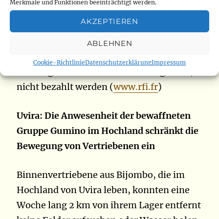
Merkmale und Funktionen beeinträchtigt werden.
Notenpresse zu vermeiden, könnte dies
AKZEPTIEREN
dazu führen, dass am Ende des Monats
andere einschränkende Ausgaben, wie die
ABLEHNEN
Betriebshaushalte der öffentlichen Dienste
Cookie-Richtlinie
Datenschutzerklärung
Impressum
oder sogar die Gehälter anderer Agenten,
nicht bezahlt werden (
www.rfi.fr
)
Uvira: Die Anwesenheit der bewaffneten
Gruppe Gumino im Hochland schränkt die
Bewegung von Vertriebenen ein
Binnenvertriebene aus Bijombo, die im
Hochland von Uvira leben, konnten eine
Woche lang 2 km von ihrem Lager entfernt