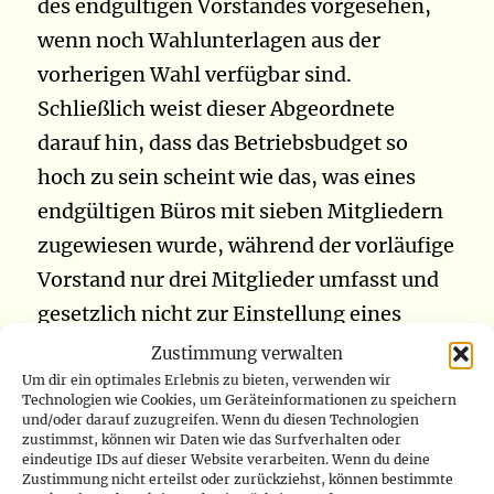
des endgültigen Vorstandes vorgesehen,
wenn noch Wahlunterlagen aus der
vorherigen Wahl verfügbar sind.
Schließlich weist dieser Abgeordnete
darauf hin, dass das Betriebsbudget so
hoch zu sein scheint wie das, was eines
endgültigen Büros mit sieben Mitgliedern
zugewiesen wurde, während der vorläufige
Vorstand nur drei Mitglieder umfasst und
gesetzlich nicht zur Einstellung eines
Kabinetts befugt wäre. Für ein Mitglied der
Zustimmung verwalten
Pro-Kabila-Regierung ist das Schlimmste,
Um dir ein optimales Erlebnis zu bieten, verwenden wir
Technologien wie Cookies, um Geräteinformationen zu speichern
dass dies eine neue Ausgabe ist, die im
und/oder darauf zuzugreifen. Wenn du diesen Technologien
zustimmst, können wir Daten wie das Surfverhalten oder
Finanzgesetz von 2021 nicht vorgesehen
eindeutige IDs auf dieser Website verarbeiten. Wenn du deine
Zustimmung nicht erteilst oder zurückziehst, können bestimmte
ist. Plötzlich, um den Einsatz der