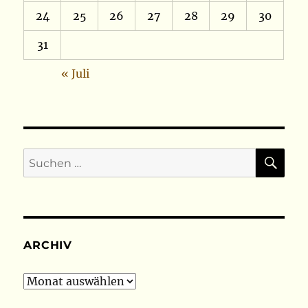
24
25
26
27
28
29
30
31
« Juli
SU
Suchen
nach:
ARCHIV
Archiv