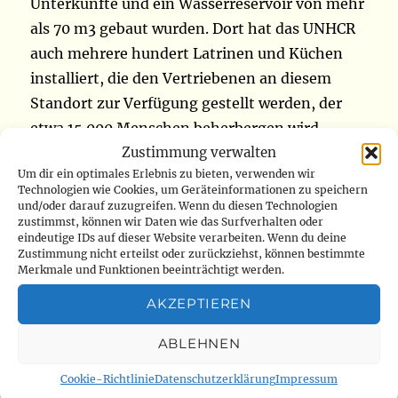
Unterkünfte und ein Wasserreservoir von mehr
als 70 m3 gebaut wurden. Dort hat das UNHCR
auch mehrere hundert Latrinen und Küchen
installiert, die den Vertriebenen an diesem
Standort zur Verfügung gestellt werden, der
etwa 15.000 Menschen beherbergen wird.
Zustimmung verwalten
UNHCR trägt zusammen mit anderen
Um dir ein optimales Erlebnis zu bieten, verwenden wir
humanitären Akteuren zum Bau und zur
Technologien wie Cookies, um Geräteinformationen zu speichern
Entwicklung des Standorts Bushagara bei.
und/oder darauf zuzugreifen. Wenn du diesen Technologien
zustimmst, können wir Daten wie das Surfverhalten oder
Dieses 33 Hektar große Gelände wird von den
eindeutige IDs auf dieser Website verarbeiten. Wenn du deine
örtlichen Verwaltungs- und traditionellen
Zustimmung nicht erteilst oder zurückziehst, können bestimmte
Merkmale und Funktionen beeinträchtigt werden.
Behörden zur Verfügung gestellt. Die
Provinzregierung begrüßt die Aktion ihrer
AKZEPTIEREN
internationalen Partner, einschließlich des
ABLEHNEN
UNHCR, für den Bau dieses Standorts. Sie
fordert die Bevölkerung auf, die
Cookie-Richtlinie
Datenschutzerklärung
Impressum