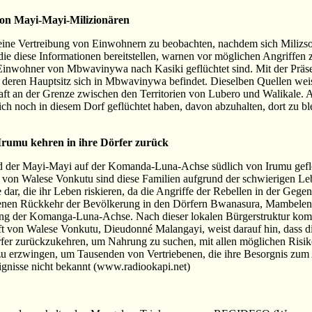
von Mayi-Mayi-Milizionären
e eine Vertreibung von Einwohnern zu beobachten, nachdem sich Mili
 die diese Informationen bereitstellen, warnen vor möglichen Angriffe
iele Einwohner von Mbwavinywa nach Kasiki geflüchtet sind. Mit der P
ren Hauptsitz sich in Mbwavinywa befindet. Dieselben Quellen weis
t an der Grenze zwischen den Territorien von Lubero und Walikale. Aman
sich noch in diesem Dorf geflüchtet haben, davon abzuhalten, dort zu bl
Irumu kehren in ihre Dörfer zurück
und der Mayi-Mayi auf der Komanda-Luna-Achse südlich von Irumu gefl
ft von Walese Vonkutu sind diese Familien aufgrund der schwierigen 
e dar, die ihr Leben riskieren, da die Angriffe der Rebellen in der Geg
ungenen Rückkehr der Bevölkerung in den Dörfern Bwanasura, Mambele
tlang der Komanga-Luna-Achse. Nach dieser lokalen Bürgerstruktur ko
t von Walese Vonkutu, Dieudonné Malangayi, weist darauf hin, dass d
rfer zurückzukehren, um Nahrung zu suchen, mit allen möglichen Risike
 zu erzwingen, um Tausenden von Vertriebenen, die ihre Besorgnis zum
eignisse nicht bekannt (www.radiookapi.net)