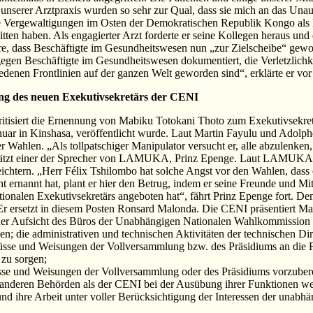
unserer Arztpraxis wurden so sehr zur Qual, dass sie mich an das Unaus
ie Vergewaltigungen im Osten der Demokratischen Republik Kongo als K
tten haben. Als engagierter Arzt forderte er seine Kollegen heraus und e
re, dass Beschäftigte im Gesundheitswesen nun „zur Zielscheibe“ gewo
gegen Beschäftigte im Gesundheitswesen dokumentiert, die Verletzlichk
edenen Frontlinien auf der ganzen Welt geworden sind“, erklärte er vor
g des neuen Exekutivsekretärs der CENI
ritisiert die Ernennung von Mabiku Totokani Thoto zum Exekutivsek
Januar in Kinshasa, veröffentlicht wurde. Laut Martin Fayulu und Adol
er Wahlen. „Als tollpatschiger Manipulator versucht er, alle abzulenken
schätzt einer der Sprecher von LAMUKA, Prinz Epenge. Laut LAMUKA 
eichtern. „Herr Félix Tshilombo hat solche Angst vor den Wahlen, das
t ernannt hat, plant er hier den Betrug, indem er seine Freunde und M
tionalen Exekutivsekretärs angeboten hat“, fährt Prinz Epenge fort. 
r ersetzt in diesem Posten Ronsard Malonda. Die CENI präsentiert Ma
r der Aufsicht des Büros der Unabhängigen Nationalen Wahlkommission is
die administrativen und technischen Aktivitäten der technischen Dire
üsse und Weisungen der Vollversammlung bzw. des Präsidiums an die Fa
zu sorgen;
üsse und Weisungen der Vollversammlung oder des Präsidiums vorzube
von anderen Behörden als der CENI bei der Ausübung ihrer Funktionen 
und ihre Arbeit unter voller Berücksichtigung der Interessen der una