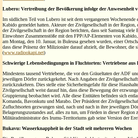
Lubero: Vertreibung der Bevölkerung infolge der Anwesenheit 
Im südlichen Teil von Lubero ist seit dem vergangenen Wochenend
Kabido gemeldet hatten. Akteure der Zivilgesellschaft in der Region,
der Zivilgesellschaft in der Region berichten, dass seit Samstag v
Einwohner Zusammenstöße mit den FPP/AP-Elementen von Kabido, de
am Montag, den 10. Januar, in Buleusa gesehen wurden, einer Ortschaf
dass diese Präsenz der Milizionäre darauf abzielt, die Bewohner, die 
(
www.radiookapi.net
)
Schwierige Lebensbedingungen in Fluchtorten: Vertriebene aus 
Mindestens tausend Vertriebene, die vor den Gräueltaten der ADF 
jeweiligen Dörfer zurückgekehrt. Nach Angaben der Zivilgesellscha
zurückzukehren. Dies stelle eine Sicherheitsgefahr für diese Haushalt
Zivilgesellschaft weist darauf hin, dass diese Bewegung der erzw
Gruppierung beobachtet wird. Alle diese Entitäten befinden sich en
Komanda, Bavonkutu und Marabo. Der Präsident der Zivilgesellschaf
Zufluchtsorten gezwungen sind, nach und nach in ihre jeweiligen Dö
Belagerungszustandes auf, alles zu tun, um Frieden in dieser Region
Militäradministrator des Irumu-Territoriums gab seine Version der Er
Bukavu: Wasserknappheit in der Stadt seit mehreren Wochen