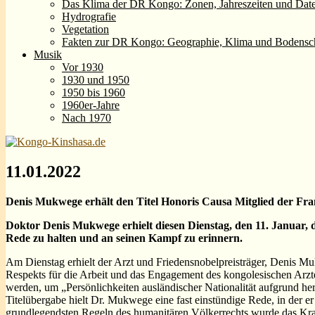
Das Klima der DR Kongo: Zonen, Jahreszeiten und Dat
Hydrografie
Vegetation
Fakten zur DR Kongo: Geographie, Klima und Bodensc
Musik
Vor 1930
1930 und 1950
1950 bis 1960
1960er-Jahre
Nach 1970
11.01.2022
Denis Mukwege erhält den Titel Honoris Causa Mitglied der Fr
Doktor Denis Mukwege erhielt diesen Dienstag, den 11. Januar, 
Rede zu halten und an seinen Kampf zu erinnern.
Am Dienstag erhielt der Arzt und Friedensnobelpreisträger, Denis M
Respekts für die Arbeit und das Engagement des kongolesischen Arzte
werden, um „Persönlichkeiten ausländischer Nationalität aufgrund her
Titelübergabe hielt Dr. Mukwege eine fast einstündige Rede, in der
grundlegendsten Regeln des humanitären Völkerrechts wurde das Kran