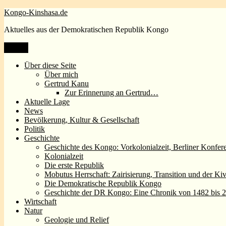
Zum
Kongo-Kinshasa.de
Inhalt
Aktuelles aus der Demokratischen Republik Kongo
springen
Menü
Über diese Seite
Über mich
Gertrud Kanu
Zur Erinnerung an Gertrud…
Aktuelle Lage
News
Bevölkerung, Kultur & Gesellschaft
Politik
Geschichte
Geschichte des Kongo: Vorkolonialzeit, Berliner Konfer
Kolonialzeit
Die erste Republik
Mobutus Herrschaft: Zairisierung, Transition und der Ki
Die Demokratische Republik Kongo
Geschichte der DR Kongo: Eine Chronik von 1482 bis 
Wirtschaft
Natur
Geologie und Relief