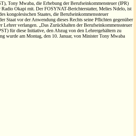
EPST), Tony Mwaba, die Erhebung der Berufseinkommensteuer (IPR)
er Radio Okapi mit. Der FOSYNAT-Berichterstatter, Melies Ndelo, ist
t des kongolesischen Staates, die Berufseinkommenssteuer
der Staat vor der Anwendung dieses Rechts seine Pflichten gegenüber
n der Lehrer verlangen. „Das Zurückhalten der Berufseinkommenssteuer
T) für diese Initiative, den Abzug von den Lehrergehältern zu
gung wurde am Montag, den 10. Januar, von Minister Tony Mwaba