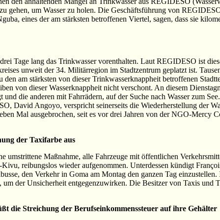
en den anhaltenden Mangel an Trinkwasser aus REGIDESO (Wasserwerk
 zu gehen, um Wasser zu holen. Die Geschäftsführung von REGIDESO r
guba, eines der am stärksten betroffenen Viertel, sagen, dass sie kilo
drei Tage lang das Trinkwasser vorenthalten. Laut REGIDESO ist diese 
reises unweit der 34. Militärregion im Stadtzentrum geplatzt ist. Tau
 den am stärksten von dieser Trinkwasserknappheit betroffenen Stadt
ben von dieser Wasserknappheit nicht verschont. An diesem Dienstagm
t und die anderen mit Fahrrädern, auf der Suche nach Wasser zum See.
, David Angoyo, verspricht seinerseits die Wiederherstellung der W
s sieben Mal ausgebrochen, seit es vor drei Jahren von der NGO-Mercy C
hung der Taxifarbe aus
e umstrittene Maßnahme, alle Fahrzeuge mit öffentlichen Verkehrsmitte
Kivu, reibungslos wieder aufgenommen. Unterdessen kündigt François 
usse, den Verkehr in Goma am Montag den ganzen Tag einzustellen. Ih
, um der Unsicherheit entgegenzuwirken. Die Besitzer von Taxis und Ta
t die Streichung der Berufseinkommenssteuer auf ihre Gehälter