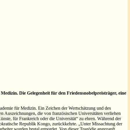
Medizin. Die Gelegenheit für den Friedensnobelpreisträger, eine
Akademie für Medizin. Ein Zeichen der Wertschätzung und des
ten Auszeichnungen, die von französischen Universitäten verliehen
ünste, für Frankreich oder die Universität“ zu ehren. Während der
mokratische Republik Kongo, zurückkehrte. „Unter Missachtung der
beiter wurden brutal ermordet. Von dieser Tragödie angezapft,