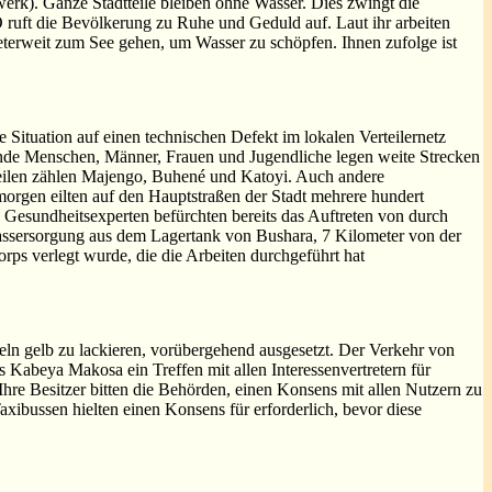
). Ganze Stadtteile bleiben ohne Wasser. Dies zwingt die
uft die Bevölkerung zu Ruhe und Geduld auf. Laut ihr arbeiten
meterweit zum See gehen, um Wasser zu schöpfen. Ihnen zufolge ist
Situation auf einen technischen Defekt im lokalen Verteilernetz
sende Menschen, Männer, Frauen und Jugendliche legen weite Strecken
teilen zählen Majengo, Buhené und Katoyi. Auch andere
orgen eilten auf den Hauptstraßen der Stadt mehrere hundert
 Gesundheitsexperten befürchten bereits das Auftreten von durch
assersorgung aus dem Lagertank von Bushara, 7 Kilometer von der
orps verlegt wurde, die die Arbeiten durchgeführt hat
ln gelb zu lackieren, vorübergehend ausgesetzt. Der Verkehr von
Kabeya Makosa ein Treffen mit allen Interessenvertretern für
re Besitzer bitten die Behörden, einen Konsens mit allen Nutzern zu
xibussen hielten einen Konsens für erforderlich, bevor diese