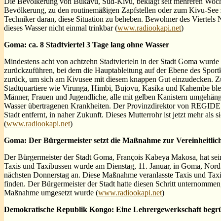
Die Bevölkerung von Bukavu, Süd-Kivu, beklagt seit mehreren Woch
Bevölkerung, zu den routinemäßigen Zapfstellen oder zum Kivu-See
Techniker daran, diese Situation zu beheben. Bewohner des Viertels N
dieses Wasser nicht einmal trinkbar (
www.radiookapi.net
)
Goma: ca. 8 Stadtviertel 3 Tage lang ohne Wasser
Mindestens acht von achtzehn Stadtvierteln in der Stadt Goma wurde 
zurückzuführen, bei dem die Hauptableitung auf der Ebene des Sportk
zurück, um sich am Kivusee mit diesem knappen Gut einzudecken. Zu
Stadtquartiere wie Virunga, Himbi, Bujovu, Kasika und Kahembe blei
Männer, Frauen und Jugendliche, alle mit gelben Kanistern umgehäng
Wasser übertragenen Krankheiten. Der Provinzdirektor von REGIDESO
Stadt entfernt, in naher Zukunft. Dieses Mutterrohr ist jetzt mehr al
(
www.radiookapi.net
)
Goma: Der Bürgermeister setzt die Maßnahme zur Vereinheitlic
Der Bürgermeister der Stadt Goma, François Kabeya Makosa, hat sein
Taxis und Taxibussen wurde am Dienstag, 11. Januar, in Goma, Nord-
nächsten Donnerstag an. Diese Maßnahme veranlasste Taxis und Taxib
finden. Der Bürgermeister der Stadt hatte diesen Schritt unternommen
Maßnahme umgesetzt wurde (
www.radiookapi.net
)
Demokratische Republik Kongo: Eine Lehrergewerkschaft begrüß