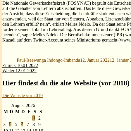
Die Nationale Gewerkschaftskraft (FOSYNAT) begrüßt die Entscheid
auf die Gehälter von Lehrern abzuschaffen. Das teilte diese Gewerks
der Ansicht, dass diese Entscheidung die Lehrkräfte stark entlasten 
anzuwenden, weil der Staat nur von Steuern, Abgaben, Lizenzgebühren
den Lehrern erfüllt? nein“, erklärt Melies Ndelo. Da der Staat sein
forderte seinen Tribut im Lehreralltag. Aus diesem Grund dankt FOS
beenden“, sagte Melies Ndelo. Die Berufseinkommensteuer (IPR) wu
Kazadi auf dem Twitter-Account seines Ministeriums gemacht (www.
Autor
Veröffentlicht
am
Paul-Iseewanga Indongo-Imbanda
12. Januar 2022
12. Januar
Beitragsnavigation
Vorheriger
Zurück
10.01.2022
Nächster
Beitrag:
Weiter
12.01.2022
Beitrag:
Hier findest du die alte Website (vor 2018)
Die Website vor 2019
August 2026
M
D
M
D
F
S
S
1
2
3
4
5
6
7
8
9
10
11
12
13
14
15
16