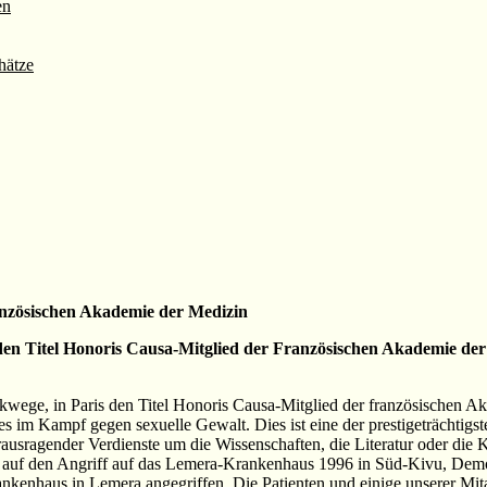
en
hätze
anzösischen Akademie der Medizin
den Titel Honoris Causa-Mitglied der Französischen Akademie der 
ukwege, in Paris den Titel Honoris Causa-Mitglied der französischen 
s im Kampf gegen sexuelle Gewalt. Dies ist eine der prestigeträchtigs
ausragender Verdienste um die Wissenschaften, die Literatur oder die K
 er auf den Angriff auf das Lemera-Krankenhaus 1996 in Süd-Kivu, De
kenhaus in Lemera angegriffen. Die Patienten und einige unserer Mitar