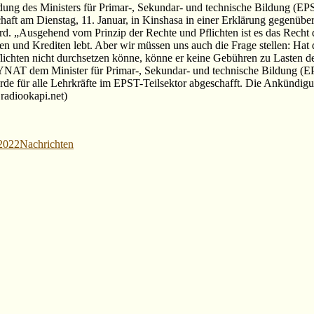
ung des Ministers für Primar-, Sekundar- und technische Bildung (
chaft am Dienstag, 11. Januar, in Kinshasa in einer Erklärung gegenüb
wird. „Ausgehend vom Prinzip der Rechte und Pflichten ist es das Rech
 und Krediten lebt. Aber wir müssen uns auch die Frage stellen: Hat 
e Pflichten nicht durchsetzen könne, könne er keine Gebühren zu Laste
YNAT dem Minister für Primar-, Sekundar- und technische Bildung (EPS
rde für alle Lehrkräfte im EPST-Teilsektor abgeschafft. Die Ankündi
radiookapi.net)
Kategorien
 2022
Nachrichten