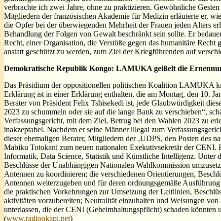
verbrachte ich zwei Jahre, ohne zu praktizieren. Gewöhnliche Gesten 
Mitgliedern der französischen Akademie für Medizin erläuterte er, w
die Opfer bei der überwiegenden Mehrheit der Frauen jeden Alters erli
Behandlung der Folgen von Gewalt beschränkt sein sollte. Er bedaue
Recht, einer Organisation, die Verstöße gegen das humanitäre Recht 
anstatt geschützt zu werden, zum Ziel der Kriegführenden auf verschi
Demokratische Republik Kongo: LAMUKA geißelt die Ernennun
Das Präsidium der oppositionellen politischen Koalition LAMUKA k
Erklärung ist in einer Erklärung enthalten, die am Montag, den 10. 
Berater von Präsident Felix Tshisekedi ist, jede Glaubwürdigkeit dies
2023 zu schummeln oder sie auf die lange Bank zu verschieben“, 
Verfassungsgericht, mit dem Ziel, Betrug bei den Wahlen 2023 zu erl
inakzeptabel. Nachdem er seine Männer illegal zum Verfassungsgerich
dieser ehemaligen Berater, Mitgliedern der ‚UDPS, den Posten des na
Mabiku Totokani zum neuen nationalen Exekutivsekretär der CENI. E
Informatik, Data Science, Statistik und Künstliche Intelligenz. Unte
Beschlüsse der Unabhängigen Nationalen Wahlkommission umzusetzen; 
Antennen zu koordinieren; die verschiedenen Orientierungen, Beschl
Antennen weiterzugeben und für deren ordnungsgemäße Ausführung 
die praktischen Vorkehrungen zur Umsetzung der Leitlinien, Beschl
aktivitäten vorzubereiten; Neutralität einzuhalten und Weisungen 
unterlassen, die der CENI (Geheimhaltungspflicht) schaden könnten 
(
www.radiookapi.net
)