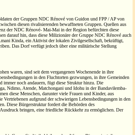
zsoldaten der Gruppen NDC Rénové von Guidon und FPP / AP von
n zwischen diesen rivalisierenden bewaffneten Gruppen. Quellen aus
räsenz der NDC Rénové- Mai-Mai in der Region befürchten diese
en darauf hin, dass diese Milizionäre der Gruppe NDC Rénové auch
i Kinda, ein Aktivist der lokalen Zivilgesellschaft, bekräftigt,
eiben. Das Dorf verfügt jedoch über eine militärische Stellung
ohen waren, sind seit dem vergangenen Wochenende in ihre
Lebensbedingungen in den Fluchtorten gezwungen, in ihre Gemeinden
end immer noch andauern, fügt diese Struktur hinzu. Die
nga, Ndimo, Atende, Matchongani und Idohu in der Bandavilemba-
mmen diese Menschen, darunter viele Frauen und Kinder, aus
ie Vertriebenen aufgrund der schwierigen Lebensbedingungen in den
n. Diese Bürgerstruktur fordert die Behörden des
 Ausdruck bringen, eine friedliche Rückkehr zu ermöglichen. Der