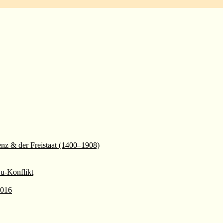
enz & der Freistaat (1400–1908)
vu-Konflikt
2016