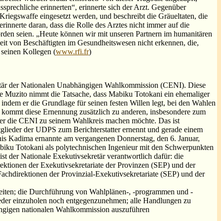
sprechliche erinnerten“, erinnerte sich der Arzt. Gegenüber
riegswaffe eingesetzt werden, und beschreibt die Gräueltaten, die
rinnerte daran, dass die Rolle des Arztes nicht immer auf die
rden seien. „Heute können wir mit unseren Partnern im humanitären
eit von Beschäftigten im Gesundheitswesen nicht erkennen, die,
 seinen Kollegen (
www.rfi.fr
)
retär der Nationalen Unabhängigen Wahlkommission (CENI). Diese
phe Muzito nimmt die Tatsache, dass Mabiku Totokani ein ehemaliger
, indem er die Grundlage für seinen festen Willen legt, bei den Wahlen
kommt diese Ernennung zusätzlich zu anderen, insbesondere zum
s er die CENI zu seinem Wahlkreis machen möchte. Das ist
itglieder der UDPS zum Berichterstatter ernennt und gerade einem
Denis Kadima ernannte am vergangenen Donnerstag, den 6. Januar,
biku Totokani als polytechnischen Ingenieur mit den Schwerpunkten
t der Nationale Exekutivsekretär verantwortlich dafür: die
ktionen der Exekutivsekretariate der Provinzen (SEP) und der
chdirektionen der Provinzial-Exekutivsekretariate (SEP) und der
reiten; die Durchführung von Wahlplänen-, -programmen und -
weder einzuholen noch entgegenzunehmen; alle Handlungen zu
bhängigen nationalen Wahlkommission auszuführen