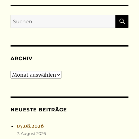
SU
Suchen
nach:
ARCHIV
Archiv
NEUESTE BEITRÄGE
07.08.2026
7. August 2026