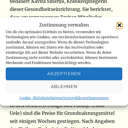
bedauert Kavira Siherya, Krankenpflegerin
dieser Gesundheitseinrichtung. Sie berichtet,
dass am vergangenen Freitag Mitglieder
Zustimmung verwalten
derselben Gruppe, die vorgaben, krank zu sein,
Um dir ein optimales Erlebnis zu bieten, verwenden wir
dasselbe Zentrum besucht haben. Als sie
Technologien wie Cookies, um Geräteinformationen zu speichern
gingen, verwüsteten sie eine
und/oder darauf zuzugreifen. Wenn du diesen Technologien
zustimmst, können wir Daten wie das Surfverhalten oder
Gesundheitseinrichtung in derselben Ecke.
eindeutige IDs auf dieser Website verarbeiten. Wenn du deine
Kavira Siherya fordert die zuständigen
Zustimmung nicht erteilst oder zurückziehst, können bestimmte
Merkmale und Funktionen beeinträchtigt werden.
Behörden auf, junge Menschen zu
sensibilisieren und Gesundheitseinrichtungen
AKZEPTIEREN
zu sichern, die von bewaffneten Gruppen
ABLEHNEN
bedroht werden (
www.radiookapi.net
)
Cookie-Richtlinie
Datenschutzerklärung
Impressum
In den Gebieten Dungu und Faradje (Haut-
Uele) sind die Preise für Grundnahrungsmittel
seit einigen Wochen gestiegen. Nach Angaben