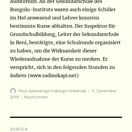
Auditorium. An der Sekundarschule des
Bungulu-Instituts waren auch einige Schüler
im Hof anwesend und Lehrer konnten
bestimmte Kurse abhalten. Der Inspektor für
Grundschulbildung, Leiter der Sekundarschule
in Beni, bestätigte, eine Schulrunde organisiert
zu haben, um die Wirksamkeit dieser
Wiederaufnahme der Kurse zu merken. Er
verspricht, sich in den folgenden Stunden zu
äußern (www.radiookapi.net)
Autor
Veröffentlicht
Paul-Iseewanga Indongo-Imbanda
11. Dezember
am
Kategorien
2019
Nachrichten
Beitragsnavigation
ZURÜCK