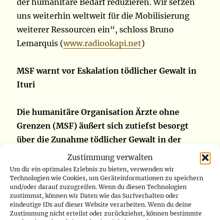
der humanitäre Bedarf reduzieren. Wir setzen
uns weiterhin weltweit für die Mobilisierung
weiterer Ressourcen ein“, schloss Bruno
Lemarquis (
www.radiookapi.net
)
MSF warnt vor Eskalation tödlicher Gewalt in
Ituri
Die humanitäre Organisation Ärzte ohne
Grenzen (MSF) äußert sich zutiefst besorgt
über die Zunahme tödlicher Gewalt in der
Provinz Ituri seit Juni 2025. Einem offiziellen
Zustimmung verwalten
Dokument der NGO zufolge, das Radio Okapi
Um dir ein optimales Erlebnis zu bieten, verwenden wir
Technologien wie Cookies, um Geräteinformationen zu speichern
am Mittwoch, den 9. September, empfangen
und/oder darauf zuzugreifen. Wenn du diesen Technologien
hat, übersteigt der massive Zustrom
zustimmst, können wir Daten wie das Surfverhalten oder
eindeutige IDs auf dieser Website verarbeiten. Wenn du deine
Verwundeter in die örtlichen Krankenhäuser
Zustimmung nicht erteilst oder zurückziehst, können bestimmte