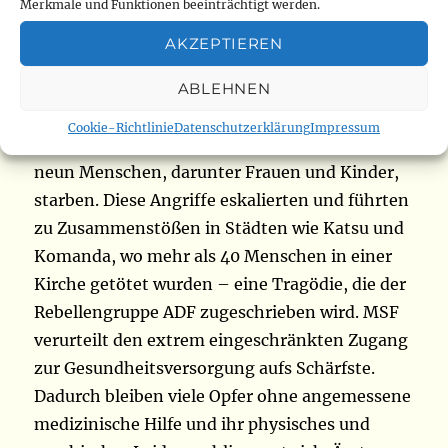
die Behandlungskapazitäten und verschärft
Merkmale und Funktionen beeinträchtigt werden.
die humanitäre Krise.
AKZEPTIEREN
MSF berichtet, dass die Gewalt Ende Juni 2025
ABLEHNEN
mit einem Angriff der CODECO-Miliz auf ein
Cookie-Richtlinie
Datenschutzerklärung
Impressum
Flüchtlingslager in Djugu begann, bei dem
neun Menschen, darunter Frauen und Kinder,
starben. Diese Angriffe eskalierten und führten
zu Zusammenstößen in Städten wie Katsu und
Komanda, wo mehr als 40 Menschen in einer
Kirche getötet wurden – eine Tragödie, die der
Rebellengruppe ADF zugeschrieben wird. MSF
verurteilt den extrem eingeschränkten Zugang
zur Gesundheitsversorgung aufs Schärfste.
Dadurch bleiben viele Opfer ohne angemessene
medizinische Hilfe und ihr physisches und