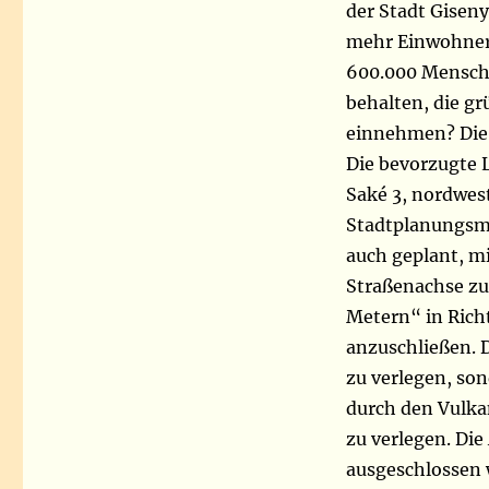
der Stadt Gisen
mehr Einwohner 
600.000 Mensche
behalten, die gr
einnehmen? Die 
Die bevorzugte L
Saké 3, nordwes
Stadtplanungsmi
auch geplant, m
Straßenachse zu
Metern“ in Rich
anzuschließen. 
zu verlegen, son
durch den Vulka
zu verlegen. Di
ausgeschlossen 