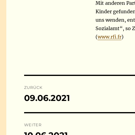
Mit anderen Par
Kinder gefunden
uns wenden, ent
Sozialamt“, so 
(
www.rfi.fr
)
Beitragsnavigation
ZURÜCK
09.06.2021
Vorheriger
Beitrag:
WEITER
Nächster