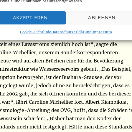
rkmale und Funktionen beeinträchtigt werden.
enschaftlern und Behörden so genannten „roten Zone“,
hrere Stadtteile erstreckt. Ein Gebiet basierend auf einer
AKZEPTIEREN
ABLEHNEN
cheinlichkeitskarte. „Es gibt andere Räume in der Stad
lche identifiziert werden könnten. Dies ist zum Beispiel
Cookie-Richtlinie
Datenschutzerklärung
Impressum
iet, das 50-jährige Jubiläumsgebiet, in dem die
it eines Lavastroms ziemlich hoch ist“, sagte die
oline Michellier, unserem Sonderkorrespondenten
Heute wird auf alten Brüchen eine für die Bevölkerung
nfrastruktur wie Wasserreservoirs gebaut. „Das Beispiel,
ruption hervorgeht, ist der Bushara-Stausee, der vor
ngelegt wurde, jedoch ohne zu berücksichtigen, dass es
hr 2002 gab, die sich öffnen konnten und dies bei dieser
l war“, fährt Caroline Michellier fort. Albert Kiambikua,
eismologie-Abteilung des OVG, hofft, dass die Schäden i
ewusstsein schärfen: „Bisher hat man den Kodex der
ndards noch nicht festgelegt. Hätte man diese Standard