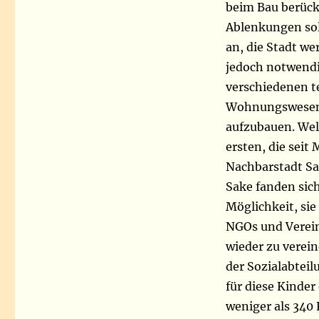
beim Bau berück
Ablenkungen sol
an, die Stadt we
jedoch notwendi
verschiedenen t
Wohnungswesen h
aufzubauen. Wel
ersten, die seit
Nachbarstadt Sa
Sake fanden sich
Möglichkeit, sie
NGOs und Vereine
wieder zu verei
der Sozialabtei
für diese Kinde
weniger als 340 