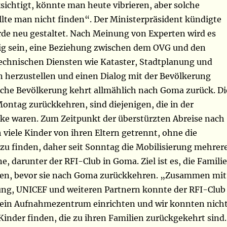
sichtigt, könnte man heute vibrieren, aber solche
lte man nicht finden“. Der Ministerpräsident kündigte
rde neu gestaltet. Nach Meinung von Experten wird es
g sein, eine Beziehung zwischen dem OVG und den
echnischen Diensten wie Kataster, Stadtplanung und
erzustellen und einen Dialog mit der Bevölkerung
che Bevölkerung kehrt allmählich nach Goma zurück. Di
 Montag zurückkehren, sind diejenigen, die in der
ke waren. Zum Zeitpunkt der überstürzten Abreise nach
 viele Kinder von ihren Eltern getrennt, ohne die
 zu finden, daher seit Sonntag die Mobilisierung mehrer
, darunter der RFI-Club in Goma. Ziel ist es, die Famili
nen, bevor sie nach Goma zurückkehren. „Zusammen mit
lung, UNICEF und weiteren Partnern konnte der RFI-Club
r ein Aufnahmezentrum einrichten und wir konnten nich
Kinder finden, die zu ihren Familien zurückgekehrt sind.