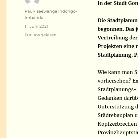
in der Stadt Go
Autor
Paul-Iseewanga Indongo-
Imbanda
Die Stadtplanun
Veröffentlicht
11. Juni 2021
begonnen. Das j
am
Kategorien
Für uns gelesen
Vertreibung der 
Projekten eine n
Stadtplanung, P
Wie kann man St
vorhersehen? Ex
Stadtplanungs- 
Gedanken darübe
Unterstützung d
Städtebauplan un
Kopfzerbrechen 
Provinzhauptst