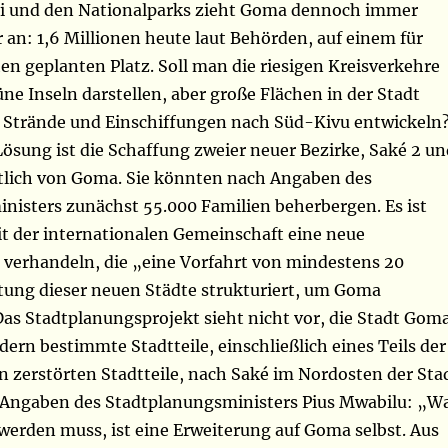
yi und den Nationalparks zieht Goma dennoch immer
an: 1,6 Millionen heute laut Behörden, auf einem für
n geplanten Platz. Soll man die riesigen Kreisverkehre
üne Inseln darstellen, aber große Flächen in der Stadt
Strände und Einschiffungen nach Süd-Kivu entwickeln
ösung ist die Schaffung zweier neuer Bezirke, Saké 2 un
tlich von Goma. Sie könnten nach Angaben des
nisters zunächst 55.000 Familien beherbergen. Es ist
it der internationalen Gemeinschaft eine neue
 verhandeln, die „eine Vorfahrt von mindestens 20
tung dieser neuen Städte strukturiert, um Goma
Das Stadtplanungsprojekt sieht nicht vor, die Stadt Gom
dern bestimmte Stadtteile, einschließlich eines Teils der
n zerstörten Stadtteile, nach Saké im Nordosten der Sta
e Angaben des Stadtplanungsministers Pius Mwabilu: „W
werden muss, ist eine Erweiterung auf Goma selbst. Aus