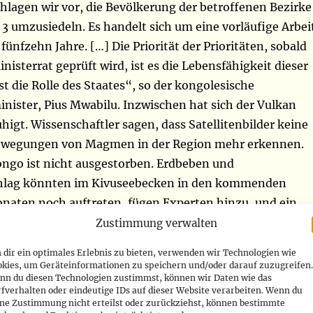
hlagen wir vor, die Bevölkerung der betroffenen Bezirke
3 umzusiedeln. Es handelt sich um eine vorläufige Arbei
fünfzehn Jahre. […] Die Priorität der Prioritäten, sobald
nisterrat geprüft wird, ist es die Lebensfähigkeit dieser
ist die Rolle des Staates“, so der kongolesische
nister, Pius Mwabilu.
Inzwischen hat sich der Vulkan
igt. Wissenschaftler sagen, dass Satellitenbilder keine
Bewegungen von Magmen in der Region mehr erkennen.
ongo ist nicht ausgestorben. Erdbeben und
hlag könnten im Kivuseebecken in den kommenden
aten noch auftreten, fügen Experten hinzu, und ein
h sei in Zukunft nicht auszuschließen. Der
Zustimmung verwalten
Riss auf dem Goma-Berg, über dem sich das
dir ein optimales Erlebnis zu bieten, verwenden wir Technologien wie
des Vulkanologischen Observatoriums von Goma (OVG)
okies, um Geräteinformationen zu speichern und/oder darauf zuzugreifen.
nn du diesen Technologien zustimmst, können wir Daten wie das
einer Attraktion geworden. Wie hier ist die
fverhalten oder eindeutige IDs auf dieser Website verarbeiten. Wenn du
 an mehreren Stellen der Stadt sichtbar, insbesondere
ine Zustimmung nicht erteilst oder zurückziehst, können bestimmte