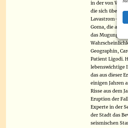
Me
in der von Wiss
die sich über me
Lavastrom-Wahrs
Goma, die als so
das Mugunga-Geb
Wahrscheinlichke
Geographin, Car
Patient Ligodi. 
lebenswichtige I
das aus dieser E
einigen Jahren a
Risse aus dem Ja
Eruption der Fal
Experte in der S
der Stadt das B
seismischen Sta