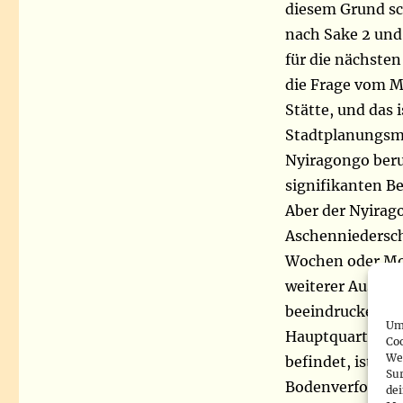
diesem Grund sc
nach Sake 2 und 
für die nächsten 
die Frage vom Mi
Stätte, und das 
Stadtplanungsmi
Nyiragongo beruh
signifikanten 
Aber der Nyirag
Aschenniedersc
Wochen oder Mon
weiterer Ausbruc
beeindruckende 
Um 
Hauptquartier 
Co
We
befindet, ist zu 
Sur
Bodenverformung
de