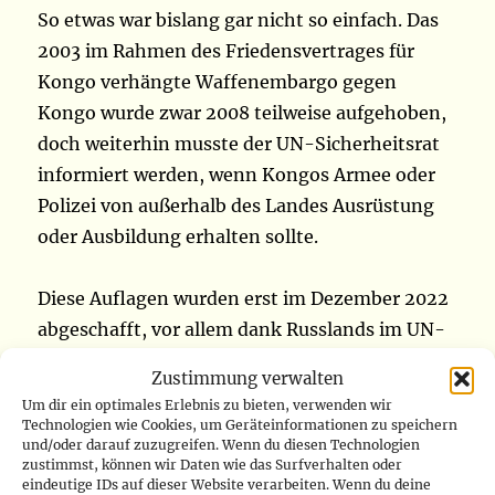
So etwas war bislang gar nicht so einfach. Das
2003 im Rahmen des Friedensvertrages für
Kongo verhängte Waffenembargo gegen
Kongo wurde zwar 2008 teilweise aufgehoben,
doch weiterhin musste der UN-Sicherheitsrat
informiert werden, wenn Kongos Armee oder
Polizei von außerhalb des Landes Ausrüstung
oder Ausbildung erhalten sollte.
Diese Auflagen wurden erst im Dezember 2022
abgeschafft, vor allem dank Russlands im UN-
Sicherheitsrat. Die Resolution zur Beendigung
Zustimmung verwalten
der Pflicht zur „Notifizierung“
verabschiedete
Um dir ein optimales Erlebnis zu bieten, verwenden wir
der UN-Sicherheitsrat am 20. Dezember
. Zwei
Technologien wie Cookies, um Geräteinformationen zu speichern
und/oder darauf zuzugreifen. Wenn du diesen Technologien
Tage später trafen die weißen Söldner mit
zustimmst, können wir Daten wie das Surfverhalten oder
rumänischen Pässen in Goma ein.
eindeutige IDs auf dieser Website verarbeiten. Wenn du deine