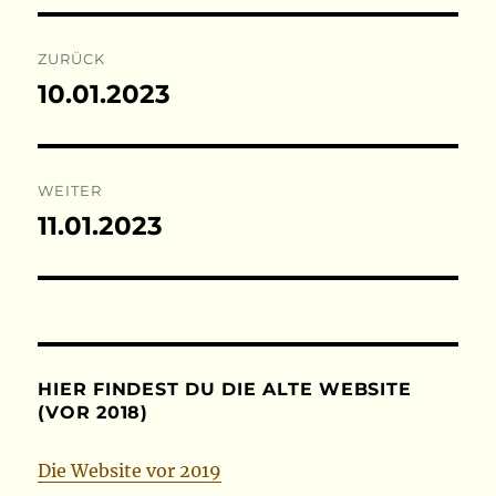
Beitragsnavigation
ZURÜCK
10.01.2023
Vorheriger
Beitrag:
WEITER
11.01.2023
Nächster
Beitrag:
HIER FINDEST DU DIE ALTE WEBSITE
(VOR 2018)
Die Website vor 2019