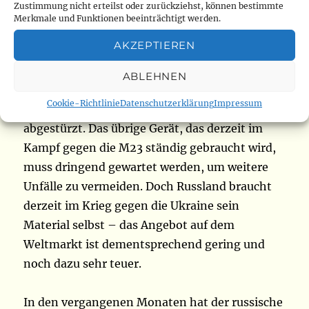
Zustimmung nicht erteilst oder zurückziehst, können bestimmte
Merkmale und Funktionen beeinträchtigt werden.
Kongos Luftwaffe besteht hauptsächlich aus
AKZEPTIEREN
russischen Beständen, darunter vier russische
Mi-8 Kampfhubschrauber und acht Mi-24
ABLEHNEN
Kampfjets. Einer der beiden Transport-
Cookie-Richtlinie
Datenschutzerklärung
Impressum
Hubschrauber Mi-26 ist letztes Jahr im Einsatz
abgestürzt. Das übrige Gerät, das derzeit im
Kampf gegen die M23 ständig gebraucht wird,
muss dringend gewartet werden, um weitere
Unfälle zu vermeiden. Doch Russland braucht
derzeit im Krieg gegen die Ukraine sein
Material selbst – das Angebot auf dem
Weltmarkt ist dementsprechend gering und
noch dazu sehr teuer.
In den vergangenen Monaten hat der russische