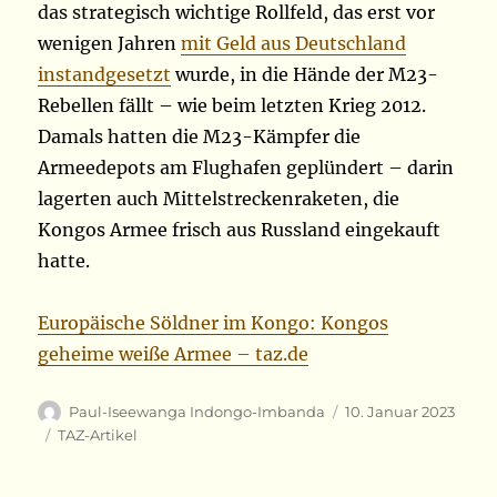
das strategisch wichtige Rollfeld, das erst vor
wenigen Jahren
mit Geld aus Deutschland
instandgesetzt
wurde, in die Hände der M23-
Rebellen fällt – wie beim letzten Krieg 2012.
Damals hatten die M23-Kämpfer die
Armeedepots am Flughafen geplündert – darin
lagerten auch Mittelstreckenraketen, die
Kongos Armee frisch aus Russland eingekauft
hatte.
Europäische Söldner im Kongo: Kongos
geheime weiße Armee – taz.de
Autor
Veröffentlicht
Paul-Iseewanga Indongo-Imbanda
10. Januar 2023
am
Kategorien
TAZ-Artikel