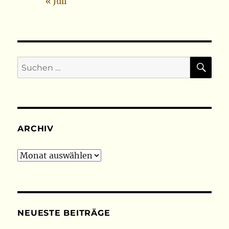
« Juli
SU
Suchen
nach:
ARCHIV
Archiv
NEUESTE BEITRÄGE