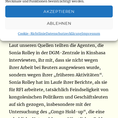
Paris gesetzt wurde, ohne auch nur ihren
Merkmale und Funktionen beeinträchtigt werden.
Koffer holen zu können. Sie wartete seit
AKZEPTIEREN
September auf ihre bereits bezahlte
Akkreditierung. Was weißt man über die
ABLEHNEN
Gründe ihrer Ausweisung?
Cookie-Richtlinie
Datenschutzerklärung
Impressum
Laut unseren Quellen teilten die Agenten, die
Sonia Rolley in der DGM-Zentrale in Kinshasa
interviewten, ihr mit, dass sie nicht wegen
ihrer Arbeit bei Reuters ausgewiesen wurde,
sondern wegen ihrer „früheren Aktivitäten“.
Sonia Rolley hat im Laufe ihrer Berichte, als sie
für RFI arbeitete, tatsächlich Feindseligkeit von
kongolesischen Politikern und Geschäftsleuten
auf sich gezogen, insbesondere mit der
Untersuchung des „Congo Hold-up“, die eine