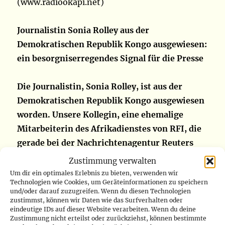
(www.radiookapi.net)
Journalistin Sonia Rolley aus der
Demokratischen Republik Kongo ausgewiesen:
ein besorgniserregendes Signal für die Presse
Die Journalistin, Sonia Rolley, ist aus der
Demokratischen Republik Kongo ausgewiesen
worden. Unsere Kollegin, eine ehemalige
Mitarbeiterin des Afrikadienstes von RFI, die
gerade bei der Nachrichtenagentur Reuters
angestellt war, wurde am Dienstag, den 8.
Zustimmung verwalten
November, in die Generaldirektion für
Um dir ein optimales Erlebnis zu bieten, verwenden wir
Technologien wie Cookies, um Geräteinformationen zu speichern
Migration vorgeladen, und ihr Pass wurde bei
und/oder darauf zuzugreifen. Wenn du diesen Technologien
ihrer Ankunft beschlagnahmt, bevor sie manu
zustimmst, können wir Daten wie das Surfverhalten oder
eindeutige IDs auf dieser Website verarbeiten. Wenn du deine
militari in ein Flugzeug über Addis Abeba nach
Zustimmung nicht erteilst oder zurückziehst, können bestimmte