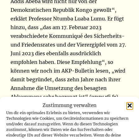
Addis Abeba wird nicht nur von der
Demokratischen Republik Kongo gewollt“,
erklärt Professor Ntumba Luaba Lumu. Er fügt
hinzu, dass „das am 17. Februar 2023
verabschiedete Kommuniqué des Sicherheits-
und Friedensrates und der Vierergipfel vom 27.
Juni 2023 dies ebenfalls ausdrücklich
empfohlen haben. Diese Empfehlung“, so
können wir noch im AKP-Bulletin lesen, „wird
damit begründet, dass zehn Jahre nach ihrer
Annahme die Umsetzung des besagten
Abkommens sehr begrenzt ist“ (www.rfi.fr)
Zustimmung verwalten
Autor
Veröffentlicht
Um dir ein optimales Erlebnis zu bieten, verwenden wir
Paul-Iseewanga Indongo-Imbanda
9. September
Technologien wie Cookies, um Geräteinformationen zu speichern
am
Kategorien
2023
Für uns gelesen
und/oder darauf zuzugreifen. Wenn du diesen Technologien
zustimmst, können wir Daten wie das Surfverhalten oder
eindeutige IDs auf dieser Website verarbeiten. Wenn du deine