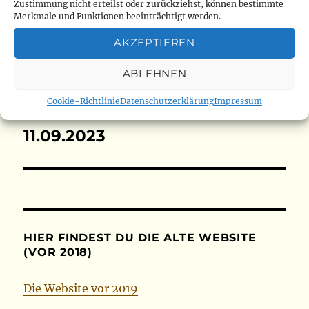
Zustimmung nicht erteilst oder zurückziehst, können bestimmte
Beitragsnavigation
Merkmale und Funktionen beeinträchtigt werden.
ZURÜCK
AKZEPTIEREN
08.09.2023
Vorheriger
Beitrag:
ABLEHNEN
Cookie-Richtlinie
Datenschutzerklärung
Impressum
WEITER
11.09.2023
Nächster
Beitrag:
HIER FINDEST DU DIE ALTE WEBSITE
(VOR 2018)
Die Website vor 2019