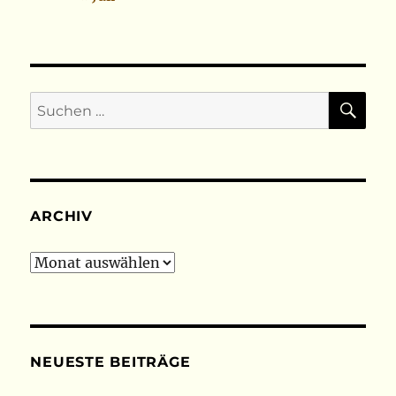
SU
Suchen
nach:
ARCHIV
Archiv
NEUESTE BEITRÄGE