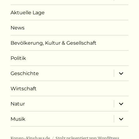
öffnen
Aktuelle Lage
News
Bevölkerung, Kultur & Gesellschaft
Politik
Unterme
Geschichte
öffnen
Wirtschaft
Unterme
Natur
öffnen
Unterme
Musik
öffnen
Kongo-Kinshasa.de
Stolz präsentiert von WordPress