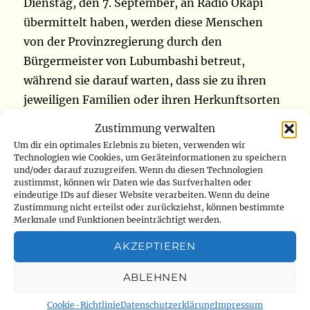
Dienstag, den 7. September, an Radio Okapi
übermittelt haben, werden diese Menschen
von der Provinzregierung durch den
Bürgermeister von Lubumbashi betreut,
während sie darauf warten, dass sie zu ihren
jeweiligen Familien oder ihren Herkunftsorten
zurückkehren. Ihnen allen wird illegaler
Zustimmung verwalten
Aufenthalt vorgeworfen. Es gibt diejenigen, die
Um dir ein optimales Erlebnis zu bieten, verwenden wir
mehrere Tage oder sogar Monate im Gefängnis
Technologien wie Cookies, um Geräteinformationen zu speichern
und/oder darauf zuzugreifen. Wenn du diesen Technologien
waren, bevor sie abgeschoben wurden, fügen
zustimmst, können wir Daten wie das Surfverhalten oder
eindeutige IDs auf dieser Website verarbeiten. Wenn du deine
die gleichen Quellen hinzu. Sie berichten, dass
Zustimmung nicht erteilst oder zurückziehst, können bestimmte
diese Kongolesen bei einer Kontrolle durch die
Merkmale und Funktionen beeinträchtigt werden.
örtliche Polizei festgenommen wurden.
AKZEPTIEREN
Darunter sind Männer, Frauen und Kinder. Sie
wurden zur Grenze von Kasumbalesa
ABLEHNEN
getrieben, wo sie vom Bürgermeister dieser
Cookie-Richtlinie
Datenschutzerklärung
Impressum