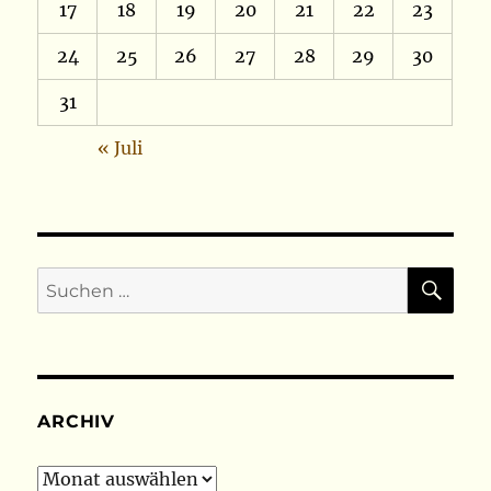
17
18
19
20
21
22
23
24
25
26
27
28
29
30
31
« Juli
SU
Suchen
nach:
ARCHIV
Archiv