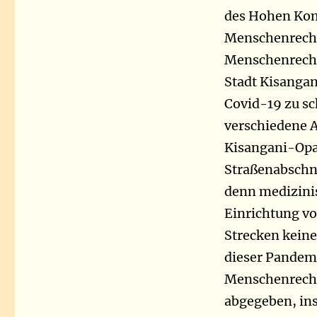
des Hohen Kom
Menschenrechte
Menschenrechts
Stadt Kisangan
Covid-19 zu sc
verschiedene 
Kisangani-Opa
Straßenabschn
denn medizinis
Einrichtung v
Strecken keine
dieser Pandem
Menschenrecht
abgegeben, ins