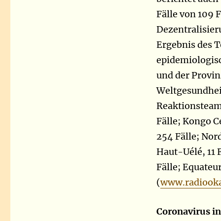
Fälle von 109 
Dezentralisier
Ergebnis des 
epidemiologis
und der Provin
Weltgesundheit
Reaktionstea
Fälle; Kongo C
254 Fälle; Nord
Haut-Uélé, 11 F
Fälle; Equateur
(
www.radiooka
Coronavirus i