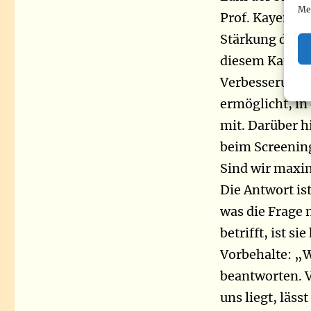
Me
Prof. Kayembe 
Stärkung der G
diesem Kampf. 
Verbesserung d
ermöglicht, in 
mit. Darüber 
beim Screening
Sind wir maxim
Die Antwort ist
was die Frage 
betrifft, ist s
Vorbehalte: „Wi
beantworten. V
uns liegt, läss