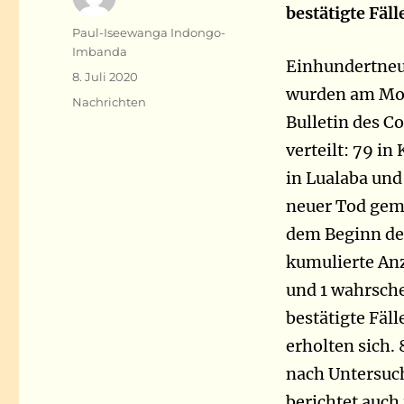
bestätigte Fäl
Autor
Paul-Iseewanga Indongo-
Imbanda
Einhundertneu
Veröffentlicht
8. Juli 2020
wurden am Mont
am
Kategorien
Nachrichten
Bulletin des C
verteilt: 79 in
in Lualaba und 
neuer Tod geme
dem Beginn de
kumulierte Anz
und 1 wahrsche
bestätigte Fäl
erholten sich.
nach Untersuch
berichtet auch