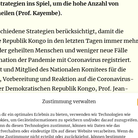
trategien ins Spiel, um die hohe Anzahl von
eilen (Prof. Kayembe).
chiedene Strategien berücksichtigt, damit die
 Republik Kongo in den letzten Tagen immer meh
der geheilten Menschen und weniger neue Fälle
ation der Pandemie mit Coronavirus registriert.
 und Mitglied des Nationalen Komitees für die
 Vorbereitung und Reaktion auf die Coronavirus-
er Demokratischen Republik Kongo, Prof. Jean-
 hat es am Dienstag, den 7. Juli 2020, während
Zustimmung verwalten
nferenz in Kinshasa erklärt. Tatsächlich
dir ein optimales Erlebnis zu bieten, verwenden wir Technologien wie
ie Demokratische Republik Kongo 2.136 geheilte
okies, um Geräteinformationen zu speichern und/oder darauf zuzugreifen.
nn du diesen Technologien zustimmst, können wir Daten wie das
hen dem 29. Juni und dem 6. Juli 2020, was die
fverhalten oder eindeutige IDs auf dieser Website verarbeiten. Wenn du
 festgestellten 7.660 Fälle auf 3.236 erhöhte. Laut
ine Zustimmung nicht erteilst oder zurückziehst, können bestimmte