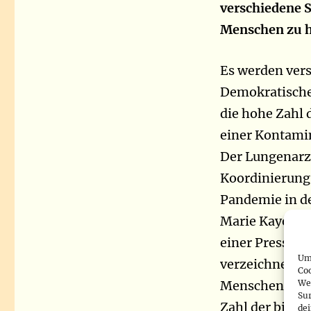
verschiedene S
Menschen zu h
Es werden vers
Demokratische
die hohe Zahl 
einer Kontamin
Der Lungenarzt
Koordinierung,
Pandemie in d
Marie Kayembe,
einer Presseko
Um 
verzeichnete d
Co
We
Menschen zwisc
Sur
Zahl der bisher
de