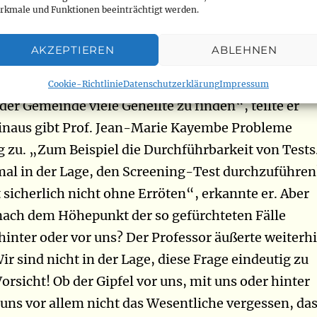
rkmale und Funktionen beeinträchtigt werden.
waren die Sensibilisierung der Medien und die
esundheitszonen die wichtigsten Strategien in
AKZEPTIEREN
ABLEHNEN
„Die Kombination all dieser Strategien und die
es zonalen Ansatzes der Patienten haben es uns
Cookie-Richtlinie
Datenschutzerklärung
Impressum
der Gemeinde viele Geheilte zu finden“, teilte er
hinaus gibt Prof. Jean-Marie Kayembe Probleme
 zu. „Zum Beispiel die Durchführbarkeit von Tests
al in der Lage, den Screening-Test durchzuführen
 sicherlich nicht ohne Erröten“, erkannte er. Aber
nach dem Höhepunkt der so gefürchteten Fälle
ie hinter oder vor uns? Der Professor äußerte weiterh
r sind nicht in der Lage, diese Frage eindeutig zu
orsicht! Ob der Gipfel vor uns, mit uns oder hinter
t uns vor allem nicht das Wesentliche vergessen, da