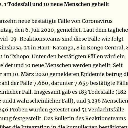
le, 1 Todesfall und 10 neue Menschen geheilt
nzehn neue bestätigte Fälle von Coronavirus
ag, den 6. Juli 2020, gemeldet. Laut dem täglich
ovid-19-Reaktionsteams sind diese Fälle wie folgt
 Kinshasa, 23 in Haut-Katanga, 8 in Kongo Central, 
1 in Tshopo. Unter den bestätigten Fällen wird ein
ldet und 10 neue Menschen werden geheilt. Seit
r am 10. März 2020 gemeldeten Epidemie betrug d
ahl der Fälle 7.660, darunter 7.659 bestätigte Fäll
inlicher Fall. Insgesamt gab es 183 Todesfälle (182
le und 1 wahrscheinlicher Fall), und 3.236 Mensche
 846 Proben wurden getestet und 51 Verdachtsfälle
ung festgestellt. Das Bulletin des Reaktionsteams
 über die Integration in die kumulierten bestätigten