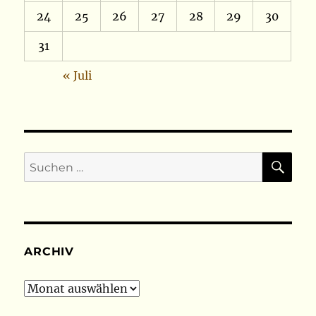
24
25
26
27
28
29
30
31
« Juli
SU
Suchen
nach:
ARCHIV
Archiv