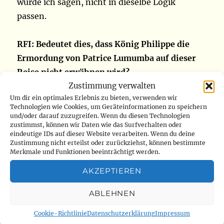
würde ich sagen, nicht in dieselbe Logik
passen.
RFI: Bedeutet dies, dass König Philippe die
Ermordung von Patrice Lumumba auf dieser
Reise nicht erwähnen wird?
Zustimmung verwalten
Um dir ein optimales Erlebnis zu bieten, verwenden wir
Thomas Dermine:
Es ist Sache des Königs, die
Technologien wie Cookies, um Geräteinformationen zu speichern
Tagesordnung zu definieren, und vor allem im
und/oder darauf zuzugreifen. Wenn du diesen Technologien
zustimmst, können wir Daten wie das Surfverhalten oder
Ermessen dieses Austauschs mit den
eindeutige IDs auf dieser Website verarbeiten. Wenn du deine
kongolesischen Behörden, aber ich denke, dass
Zustimmung nicht erteilst oder zurückziehst, können bestimmte
Merkmale und Funktionen beeinträchtigt werden.
es kein Tabu zu diesem Thema gibt, dass es Teil
einer ausgezeichneten bilateralen
AKZEPTIEREN
diplomatischen Beziehung zwischen der
ABLEHNEN
Demokratischen Republik Kongo und Belgien
ist, und keine Frage wird Tabu sein, aber ich
Cookie-Richtlinie
Datenschutzerklärung
Impressum