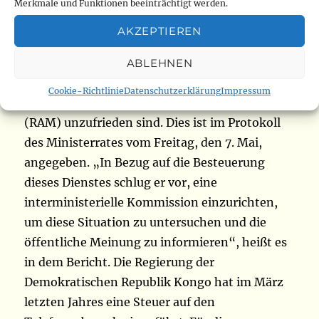
Angelegenheiten stellte fest, dass die Nutzer
Merkmale und Funktionen beeinträchtigt werden.
von Kommunikationsnetzen mit den von der
AKZEPTIEREN
Regulierungsbehörde für Post und
Telekommunikation im Kongo (ARPTC)
ABLEHNEN
eingeleiteten Methoden zur Erhebung der
Cookie-Richtlinie
Datenschutzerklärung
Impressum
Steuer auf das Register für mobile Geräte
(RAM) unzufrieden sind. Dies ist im Protokoll
des Ministerrates vom Freitag, den 7. Mai,
angegeben. „In Bezug auf die Besteuerung
dieses Dienstes schlug er vor, eine
interministerielle Kommission einzurichten,
um diese Situation zu untersuchen und die
öffentliche Meinung zu informieren“, heißt es
in dem Bericht. Die Regierung der
Demokratischen Republik Kongo hat im März
letzten Jahres eine Steuer auf den