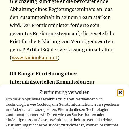
Gleichzeitig kündigte er die bevorstehende
Abhaltung eines Regierungsseminars an, das
den Zusammenhalt in seinem Team stärken
wird. Der Premierminister forderte sein
gesamtes Regierungsteam auf, die gesetzliche
Frist für die Erklärung von Vermögenswerten
gemäß Artikel 99 der Verfassung einzuhalten
(
www.radiookapi.net
)
DR Kongo: Einrichtung einer
interministeriellen Kommission zur
Untersuchung der RAM-Situation
Zustimmung verwalten
Um dir ein optimales Erlebnis zu bieten, verwenden wir
Technologien wie Cookies, um Geräteinformationen zu speichern
Der stellvertretende Ministerpräsident,
und/oder darauf zuzugreifen. Wenn du diesen Technologien
Minister für Inneres, Sicherheit,
zustimmst, können wir Daten wie das Surfverhalten oder
eindeutige IDs auf dieser Website verarbeiten. Wenn du deine
Dezentralisierung und übliche
Zustimmung nicht erteilst oder zurückziehst, können bestimmte