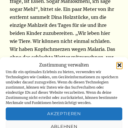
frage, ist Essen. Sogar Maniokmehl, ich sage
sogar Mehl“, bittet sie. Ein paar Meter von ihr
entfernt sammelt Dina Holzstücke, um die
einzige Mahlzeit des Tages für sie und ihre
beiden Kinder zuzubereiten. „Wir leben hier
wie Tiere. Wir können nicht einmal schlafen.
Wir haben Kopfschmerzen wegen Malaria. Das
ohne das schlechte Wetter mitzurechnen, vor
Zustimmung verwalten
allem den Regen. Wir müssen nicht einmal
Um dir ein optimales Erlebnis zu bieten, verwenden wir
essen“, bemängelt sie. Ein Stück weiter liegt
Technologien wie Cookies, um Geräteinformationen zu speichern
ein lebensloser Körper auf dem Boden. Dies ist
und/oder darauf zuzugreifen. Wenn du diesen Technologien
zustimmst, können wir Daten wie das Surfverhalten oder
der erste Todesfall unter den Vertriebenen
eindeutige IDs auf dieser Website verarbeiten. Wenn du deine
dieser neuen Welle. Er ist ein alter Mann von
Zustimmung nicht erteilst oder zurückziehst, können bestimmte
Merkmale und Funktionen beeinträchtigt werden.
ungefähr 60 Jahren, der von unbekannten
Leuten angegriffen wurde, die ihm das kleine
AKZEPTIEREN
Geld weggenommen haben, das er hatte. Er ist
ABLEHNEN