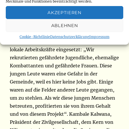
überwuchert war.
Merkmale und Funktionen beeinträchtigt werden.
AKZEPTIEREN
Jugendbeschäftigung
ABLEHNEN
Laut Bernard Bayombe, Supervisor der NGO
Cookie-Richtlinie
Datenschutzerklärung
Impressum
APEL, wurden bei diesem Projekt hauptsächlich
lokale Arbeitskräfte eingesetzt: „Wir
rekrutierten gefährdete Jugendliche, ehemalige
Kombattanten und gefährdete Frauen. Diese
jungen Leute waren eine Gefahr in der
Gemeinde, weil es hier keine Jobs gibt. Einige
waren auf die Felder anderer Leute gegangen,
um zu stehlen. Als wir diese jungen Menschen
betreuten, profitierten sie von ihrem Gehalt
und von diesem Projekt“. Kambale Kalwana,
Präsident der Zivilgesellschaft, dem Kern von