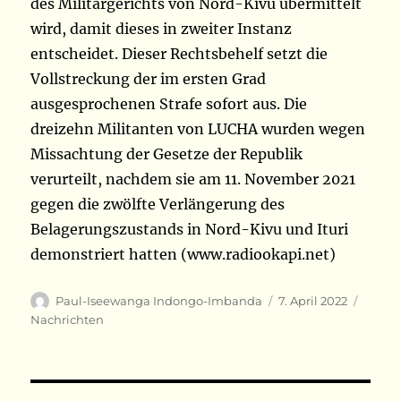
des Militärgerichts von Nord-Kivu übermittelt
wird, damit dieses in zweiter Instanz
entscheidet. Dieser Rechtsbehelf setzt die
Vollstreckung der im ersten Grad
ausgesprochenen Strafe sofort aus. Die
dreizehn Militanten von LUCHA wurden wegen
Missachtung der Gesetze der Republik
verurteilt, nachdem sie am 11. November 2021
gegen die zwölfte Verlängerung des
Belagerungszustands in Nord-Kivu und Ituri
demonstriert hatten (www.radiookapi.net)
Autor
Veröffentlicht
Kateg
Paul-Iseewanga Indongo-Imbanda
7. April 2022
am
Nachrichten
Beitragsnavigation