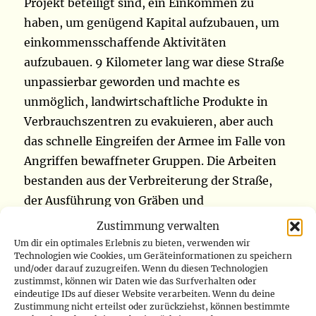
Projekt beteiligt sind, ein Einkommen zu
haben, um genügend Kapital aufzubauen, um
einkommensschaffende Aktivitäten
aufzubauen. 9 Kilometer lang war diese Straße
unpassierbar geworden und machte es
unmöglich, landwirtschaftliche Produkte in
Verbrauchszentren zu evakuieren, aber auch
das schnelle Eingreifen der Armee im Falle von
Angriffen bewaffneter Gruppen. Die Arbeiten
bestanden aus der Verbreiterung der Straße,
der Ausführung von Gräben und
Wasserkanälen, des Wiederaufladens, um den
Zustimmung verwalten
Sümpfen ein Ende zu setzen, dem Bau von
Um dir ein optimales Erlebnis zu bieten, verwenden wir
Technologien wie Cookies, um Geräteinformationen zu speichern
Strukturen, Brücken und Rinnen. Die Struktur,
und/oder darauf zuzugreifen. Wenn du diesen Technologien
die die Arbeiten ausführte, führte auch das
zustimmst, können wir Daten wie das Surfverhalten oder
eindeutige IDs auf dieser Website verarbeiten. Wenn du deine
Abtragen durch, da die Straße mit Unkraut
Zustimmung nicht erteilst oder zurückziehst, können bestimmte