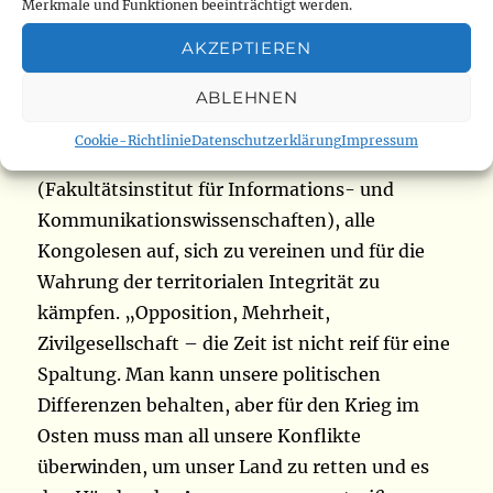
solche Aktivitäten vermehrt stattfinden, um
Merkmale und Funktionen beeinträchtigt werden.
alle beteiligten Behörden dazu zu zwingen, die
AKZEPTIEREN
Unterstützung von Rebellengruppen
einzustellen. Was das Wiederaufflammen
ABLEHNEN
dieser Konflikte angeht, fordert Miriam
Cookie-Richtlinie
Datenschutzerklärung
Impressum
Mondende, Studentin an der IFASIC
(Fakultätsinstitut für Informations- und
Kommunikationswissenschaften), alle
Kongolesen auf, sich zu vereinen und für die
Wahrung der territorialen Integrität zu
kämpfen. „Opposition, Mehrheit,
Zivilgesellschaft – die Zeit ist nicht reif für eine
Spaltung. Man kann unsere politischen
Differenzen behalten, aber für den Krieg im
Osten muss man all unsere Konflikte
überwinden, um unser Land zu retten und es