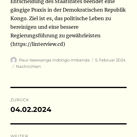
Entscheidung des Staatsrates beendet eine
gängige Praxis in der Demokratischen Republik
Kongo. Ziel ist es, das politische Leben zu
bereinigen und eine bessere
Regierungsführung zu gewährleisten
(https://linterview.cd)
Autor
Veröffentlicht
Paul-Iseewanga Indongo-Imbanda
5. Februar 2024
am
Kategorien
Nachrichten
Beitragsnavigation
ZURÜCK
04.02.2024
Vorheriger
Beitrag:
WEITER