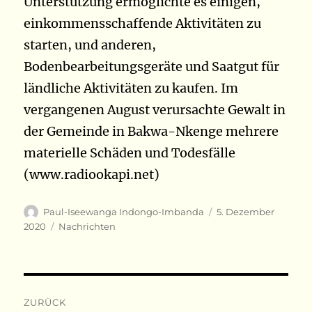
Unterstützung ermöglichte es einigen,
einkommensschaffende Aktivitäten zu
starten, und anderen,
Bodenbearbeitungsgeräte und Saatgut für
ländliche Aktivitäten zu kaufen. Im
vergangenen August verursachte Gewalt in
der Gemeinde in Bakwa-Nkenge mehrere
materielle Schäden und Todesfälle
(www.radiookapi.net)
Autor
Veröffentlicht
Paul-Iseewanga Indongo-Imbanda
5. Dezember
am
Kategorien
2020
Nachrichten
Beitragsnavigation
ZURÜCK