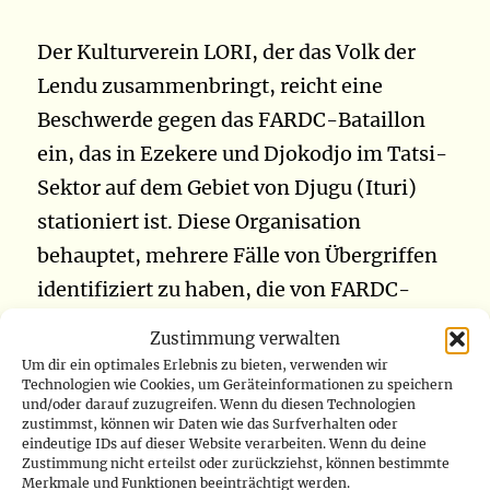
Der Kulturverein LORI, der das Volk der
Lendu zusammenbringt, reicht eine
Beschwerde gegen das FARDC-Bataillon
ein, das in Ezekere und Djokodjo im Tatsi-
Sektor auf dem Gebiet von Djugu (Ituri)
stationiert ist. Diese Organisation
behauptet, mehrere Fälle von Übergriffen
identifiziert zu haben, die von FARDC-
Soldaten begangen wurden, die seit
Zustimmung verwalten
November 2020 in Ezekere und Djokodjo
Um dir ein optimales Erlebnis zu bieten, verwenden wir
Technologien wie Cookies, um Geräteinformationen zu speichern
stationiert sind. Diese Organisation führt
und/oder darauf zuzugreifen. Wenn du diesen Technologien
unter anderem Fälle von Plünderungen
zustimmst, können wir Daten wie das Surfverhalten oder
eindeutige IDs auf dieser Website verarbeiten. Wenn du deine
von kleinem und großem Vieh an; das
Zustimmung nicht erteilst oder zurückziehst, können bestimmte
Merkmale und Funktionen beeinträchtigt werden.