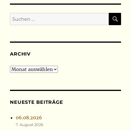
SU
Suchen
nach:
ARCHIV
Archiv
NEUESTE BEITRÄGE
06.08.2026
7. August 2026