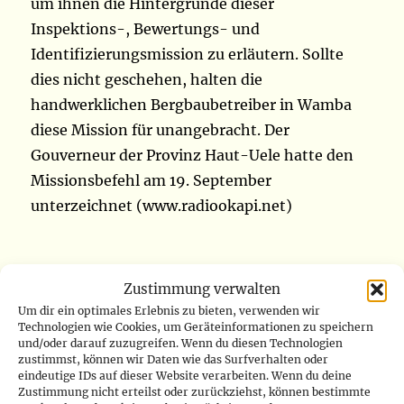
um ihnen die Hintergründe dieser
Inspektions-, Bewertungs- und
Identifizierungsmission zu erläutern. Sollte
dies nicht geschehen, halten die
handwerklichen Bergbaubetreiber in Wamba
diese Mission für unangebracht. Der
Gouverneur der Provinz Haut-Uele hatte den
Missionsbefehl am 19. September
unterzeichnet (www.radiookapi.net)
DR Kongo: M23-Rebellen
Zustimmung verwalten
übernehmen die Kontrolle über
Um dir ein optimales Erlebnis zu bieten, verwenden wir
Kamandi Gîte in Nord-Kivu
Technologien wie Cookies, um Geräteinformationen zu speichern
und/oder darauf zuzugreifen. Wenn du diesen Technologien
zustimmst, können wir Daten wie das Surfverhalten oder
eindeutige IDs auf dieser Website verarbeiten. Wenn du deine
Die von Ruanda unterstützten M23-Rebellen in
Zustimmung nicht erteilst oder zurückziehst, können bestimmte