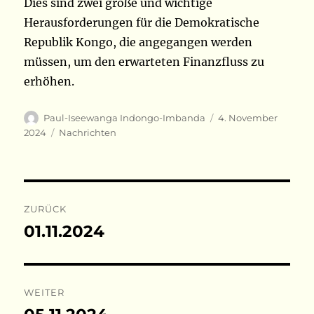
Dies sind zwei große und wichtige
Herausforderungen für die Demokratische
Republik Kongo, die angegangen werden
müssen, um den erwarteten Finanzfluss zu
erhöhen.
Autor
Veröffentlicht
Paul-Iseewanga Indongo-Imbanda
4. November
am
Kategorien
2024
Nachrichten
Beitragsnavigation
ZURÜCK
01.11.2024
Vorheriger
Beitrag:
WEITER
Nächster