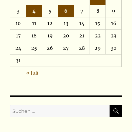
3
4
5
6
7
8
9
10
11
12
13
14
15
16
17
18
19
20
21
22
23
24
25
26
27
28
29
30
31
« Juli
SU
Suchen
nach: