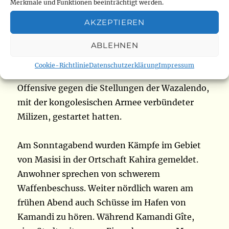
der Demokratischen Republik Kongo haben am
Merkmale und Funktionen beeinträchtigt werden.
Sonntagmorgen, den 3. November, die
AKZEPTIEREN
Kontrolle über die Siedlung Kamandi Gîte im
Lubero-Territorium in Nord-Kivu, mehr als 130
ABLEHNEN
km nördlich von Goma, übernommen. Die
Cookie-Richtlinie
Datenschutzerklärung
Impressum
Rebellen eroberten die Stadt, nachdem sie eine
Offensive gegen die Stellungen der Wazalendo,
mit der kongolesischen Armee verbündeter
Milizen, gestartet hatten.
Am Sonntagabend wurden Kämpfe im Gebiet
von Masisi in der Ortschaft Kahira gemeldet.
Anwohner sprechen von schwerem
Waffenbeschuss. Weiter nördlich waren am
frühen Abend auch Schüsse im Hafen von
Kamandi zu hören. Während Kamandi Gîte,