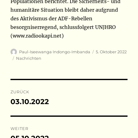
Populationen berichtet. Die Sicherheits- und
humanitäre Situation bleibt daher aufgrund
des Aktivismus der ADF-Rebellen
besorgniserregend, schlussfolgert UNJHRO
(www.radiookapi.net)
Autor
Veröffentlicht
Paul-Iseewanga Indongo-Imbanda
5. Oktober 2022
am
Kategorien
Nachrichten
Beitragsnavigation
ZURÜCK
03.10.2022
Vorheriger
Beitrag:
WEITER
Nächster