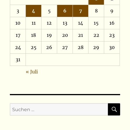
3
4
5
6
7
8
9
10
11
12
13
14
15
16
17
18
19
20
21
22
23
24
25
26
27
28
29
30
31
« Juli
SU
Suchen
nach: