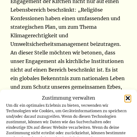
Engagement der Kirchen nicht nur auf einen
Lebensbereich beschränkt: „Religiöse
Konfessionen haben einen umfassenden und
strategischen Plan, um zum Thema
Klimagerechtigkeit und
Umweltsicherheitsmanagement beizutragen.
An dieser Stelle möchten wir betonen, dass
unser Engagement als kirchliche Institutionen
nicht auf einen Bereich beschränkt ist. Es ist
ein globales Bekenntnis zum nationalen Leben
und zum Schutz unseres gemeinsamen Erbes,
der Menschheit“ (www.radiookapi.net)
Zustimmung verwalten
Um dir ein optimales Erlebnis zu bieten, verwenden wir
Technologien wie Cookies, um Geräteinformationen zu speichern
M23-Rebellen sind in der
und/oder darauf zuzugreifen. Wenn du diesen Technologien
Zentralafrikanischen Republik mit dem Ziel,
zustimmst, können wir Daten wie das Surfverhalten oder
eindeutige IDs auf dieser Website verarbeiten. Wenn du deine
in der Demokratischen Republik Kongo
Zustimmung nicht erteilst oder zurückziehst, können bestimmte