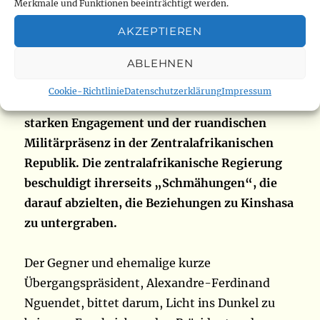
einzugreifen?
Merkmale und Funktionen beeinträchtigt werden.
AKZEPTIEREN
Das Gerücht über die Anwesenheit dieser
Milizionäre kursiert seit mehreren Monaten
ABLEHNEN
im Land. Es prosperiert von der Krise
Cookie-Richtlinie
Datenschutzerklärung
Impressum
zwischen Kinshasa und Kigali sowie von dem
starken Engagement und der ruandischen
Militärpräsenz in der Zentralafrikanischen
Republik. Die zentralafrikanische Regierung
beschuldigt ihrerseits „Schmähungen“, die
darauf abzielten, die Beziehungen zu Kinshasa
zu untergraben.
Der Gegner und ehemalige kurze
Übergangspräsident, Alexandre-Ferdinand
Nguendet, bittet darum, Licht ins Dunkel zu