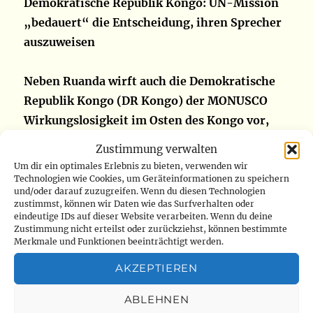
Demokratische Republik Kongo: UN-Mission
„bedauert“ die Entscheidung, ihren Sprecher
auszuweisen
Neben Ruanda wirft auch die Demokratische
Republik Kongo (DR Kongo) der MONUSCO
Wirkungslosigkeit im Osten des Kongo vor,
insbesondere im Kampf gegen die M23.
Zustimmung verwalten
Spannungen, die mit der Bekanntgabe der
Um dir ein optimales Erlebnis zu bieten, verwenden wir
Entscheidung zur Ausweisung des Sprechers
Technologien wie Cookies, um Geräteinformationen zu speichern
und/oder darauf zuzugreifen. Wenn du diesen Technologien
der UN-Mission gipfelten. Die Vereinten
zustimmst, können wir Daten wie das Surfverhalten oder
eindeutige IDs auf dieser Website verarbeiten. Wenn du deine
Nationen drückten an diesem Donnerstag, den
Zustimmung nicht erteilst oder zurückziehst, können bestimmte
4. August, ihr „Bedauern“ über diese
Merkmale und Funktionen beeinträchtigt werden.
Entscheidung aus.
AKZEPTIEREN
Die UN „nimmt die Entscheidung der
ABLEHNEN