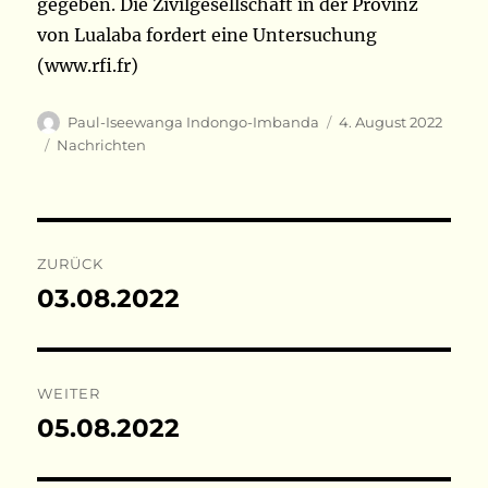
gegeben. Die Zivilgesellschaft in der Provinz
von Lualaba fordert eine Untersuchung
(www.rfi.fr)
Autor
Veröffentlicht
Paul-Iseewanga Indongo-Imbanda
4. August 2022
am
Kategorien
Nachrichten
Beitragsnavigation
ZURÜCK
03.08.2022
Vorheriger
Beitrag:
WEITER
05.08.2022
Nächster
Beitrag: