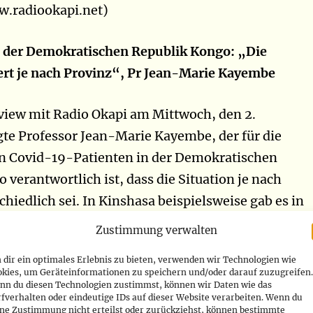
w.radiookapi.net)
n der Demokratischen Republik Kongo: „Die
iert je nach Provinz“, Pr Jean-Marie Kayembe
view mit Radio Okapi am Mittwoch, den 2.
te Professor Jean-Marie Kayembe, der für die
n Covid-19-Patienten in der Demokratischen
 verantwortlich ist, dass die Situation je nach
hiedlich sei. In Kinshasa beispielsweise gab es in
chen einen Rückgang neuer Fälle, während in
Zustimmung verwalten
nzen die Kontamination zunimmt. „Sie (die gesamt
dir ein optimales Erlebnis zu bieten, verwenden wir Technologien wie
ndet sich auf einer Berg- und Talfahrt. Zum Beispie
okies, um Geräteinformationen zu speichern und/oder darauf zuzugreifen.
nn du diesen Technologien zustimmst, können wir Daten wie das
ersten Cluster auf allgemeiner Ebene, nämlich
fverhalten oder eindeutige IDs auf dieser Website verarbeiten. Wenn du
e Situation etwas unter Kontrolle zu sein scheint.
ine Zustimmung nicht erteilst oder zurückziehst, können bestimmte