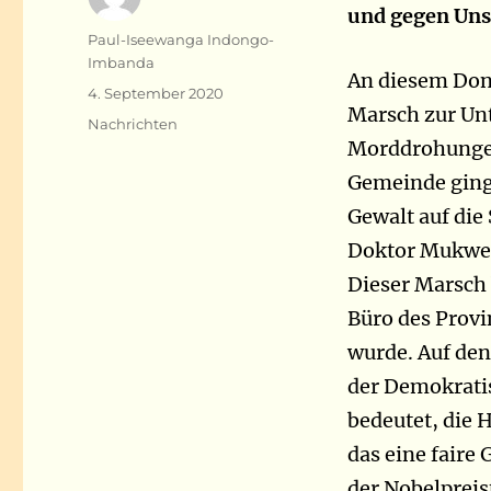
und gegen Uns
Autor
Paul-Iseewanga Indongo-
Imbanda
An diesem Donn
Veröffentlicht
4. September 2020
Marsch zur Un
am
Kategorien
Nachrichten
Morddrohungen 
Gemeinde ging
Gewalt auf die
Doktor Mukweg
Dieser Marsc
Büro des Prov
wurde. Auf de
der Demokrati
bedeutet, die 
das eine faire
der Nobelpreis