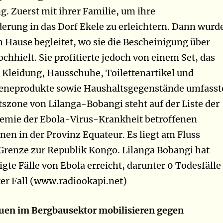
g. Zuerst mit ihrer Familie, um ihre
erung in das Dorf Ekele zu erleichtern. Dann wurd
h Hause begleitet, wo sie die Bescheinigung über
chhielt. Sie profitierte jedoch von einem Set, das
Kleidung, Hausschuhe, Toilettenartikel und
eneprodukte sowie Haushaltsgegenstände umfasst
szone von Lilanga-Bobangi steht auf der Liste der
demie der Ebola-Virus-Krankheit betroffenen
en in der Provinz Equateur. Es liegt am Fluss
Grenze zur Republik Kongo. Lilanga Bobangi hat
igte Fälle von Ebola erreicht, darunter 0 Todesfälle
ter Fall (www.radiookapi.net)
uen im Bergbausektor mobilisieren gegen