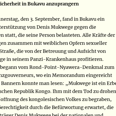
icherheit in Bukavu anzuprangern
erstag, den 3. September, fand in Bukavu ein
terstützung von Denis Mukwege gegen die
statt, die seine Person belasteten. Alle Kräfte der
en zusammen mit weiblichen Opfern sexueller
 Straße, die von der Betreuung und Aufsicht von
e in seinem Panzi-Krankenhaus profitieren.
h begann vom Rond-Point-Nyawera-Denkmal zum
inzgouverneurs, wo ein Memorandum eingereicht
n Bannern konnte man lesen: „Mukwege ist ein Erb
schen Republik Kongo. Ihm mit dem Tod zu drohen
Hoffnung des kongolesischen Volkes zu begraben,
 Gerechtigkeit durch die Befürwortung erwartet, die
träger Denis Mukwege bei der nationalen und