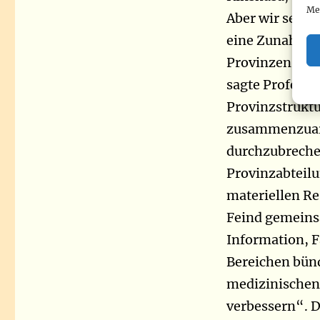
Me
Aber wir sehen
eine Zunahme d
Provinzen ande
sagte Professo
Provinzstruktu
zusammenzuarb
durchzubrechen
Provinzabteil
materiellen R
Feind gemeins
Information, F
Bereichen bün
medizinischen
verbessern“. D