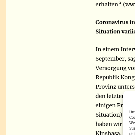
erhalten“ (ww
Coronavirus i
Situation vari
In einem Inter
September, sag
Versorgung vo
Republik Kongo
Provinz untersc
den letzten Wo
einigen Provi
Um 
Situation) befi
Co
We
haben wir den 
Sur
Kinshasa, wo di
de