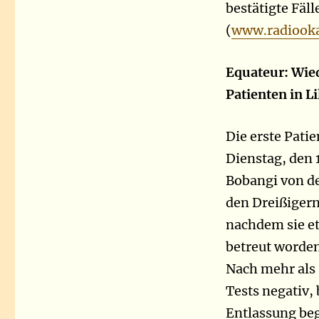
bestätigte Fäll
(
www.radiooka
Equateur: Wied
Patienten in 
Die erste Patie
Dienstag, den 
Bobangi von de
den Dreißigern
nachdem sie e
betreut worden
Nach mehr als 
Tests negativ,
Entlassung be