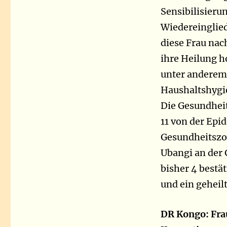
Sensibilisierun
Wiedereinglied
diese Frau nac
ihre Heilung ho
unter anderem 
Haushaltshygi
Die Gesundheit
11 von der Epi
Gesundheitszon
Ubangi an der 
bisher 4 bestät
und ein geheil
DR Kongo: Fra