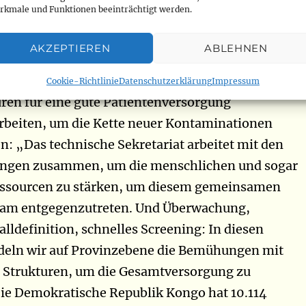
rkmale und Funktionen beeinträchtigt werden.
 in einigen Provinzen, insbesondere in Nord-Kivu,
er Fälle. Wir glauben, dass die Situation in den
AKZEPTIEREN
ABLEHNEN
rs ist, da die Vorbereitung nicht immer gleich war
r Jean-Marie Kayembe. Dafür behauptet er, mit
Cookie-Richtlinie
Datenschutzerklärung
Impressum
ren für eine gute Patientenversorgung
eiten, um die Kette neuer Kontaminationen
: „Das technische Sekretariat arbeitet mit den
ungen zusammen, um die menschlichen und sogar
essourcen zu stärken, um diesem gemeinsamen
am entgegenzutreten. Und Überwachung,
alldefinition, schnelles Screening: In diesen
deln wir auf Provinzebene die Bemühungen mit
 Strukturen, um die Gesamtversorgung zu
ie Demokratische Republik Kongo hat 10.114