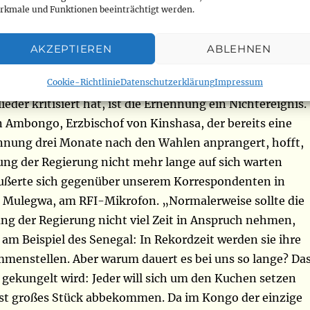
rkmale und Funktionen beeinträchtigt werden.
Kirche kritisiert die Völlerei der Politiker
AKZEPTIEREN
ABLEHNEN
sische katholische Kirche hingegen, die immer wieder da
Cookie-Richtlinie
Datenschutzerklärung
Impressum
cht der politischen Institutionen und die Fülle der
eder kritisiert hat, ist die Ernennung ein Nichtereignis.
n Ambongo, Erzbischof von Kinshasa, der bereits eine
nnung drei Monate nach den Wahlen anprangert, hofft,
ung der Regierung nicht mehr lange auf sich warten
 äußerte sich gegenüber unserem Korrespondenten in
l Mulegwa, am RFI-Mikrofon. „Normalerweise sollte die
 der Regierung nicht viel Zeit in Anspruch nehmen,
 am Beispiel des Senegal: In Rekordzeit werden sie ihre
menstellen. Aber warum dauert es bei uns so lange? Da
s gekungelt wird: Jeder will sich um den Kuchen setzen
st großes Stück abbekommen. Da im Kongo der einzige