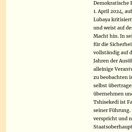
Demokratische R
1. April 2024, a
Lubaya kritisier
und weist auf d
Macht hin. In se
für die Sicherhe
vollständig auf 
Jahren der Ausü
alleinige Verant
zu beobachten i
selbst übertrag
übernehmen und 
Tshisekedi ist F
seiner Führung. E
verspricht und 
Staatsoberhaupt 