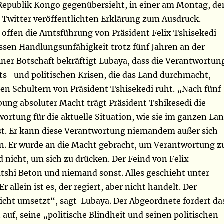
epublik Kongo gegenübersieht, in einer am Montag, de
uf Twitter veröffentlichten Erklärung zum Ausdruck.
t offen die Amtsführung von Präsident Felix Tshisekedi
essen Handlungsunfähigkeit trotz fünf Jahren an der
iner Botschaft bekräftigt Lubaya, dass die Verantwortun
its- und politischen Krisen, die das Land durchmacht,
den Schultern von Präsident Tshisekedi ruht. „Nach fünf
bung absoluter Macht trägt Präsident Tshikesedi die
wortung für die aktuelle Situation, wie sie im ganzen La
st. Er kann diese Verantwortung niemandem außer sich
en. Er wurde an die Macht gebracht, um Verantwortung z
nicht, um sich zu drücken. Der Feind von Felix
atshi Beton und niemand sonst. Alles geschieht unter
r allein ist es, der regiert, aber nicht handelt. Der
nicht umsetzt“, sagt Lubaya. Der Abgeordnete fordert da
auf, seine „politische Blindheit und seinen politischen