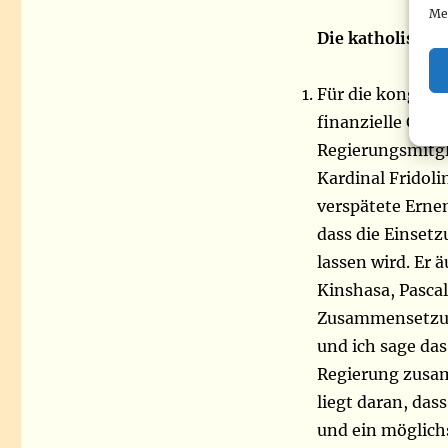
Me
Die katholische 
Für die kongole
finanzielle Gewi
Regierungsmitgli
Kardinal Fridoli
verspätete Erne
dass die Einsetz
lassen wird. Er
Kinshasa, Pasca
Zusammensetzung
und ich sage das
Regierung zusam
liegt daran, das
und ein möglich