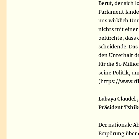
Beruf, der sich l
Parlament landen
uns wirklich Unr
nichts mit eine
befürchte, dass 
scheidende. Das
den Unterhalt de
für die 80 Milli
seine Politik, u
(https://www.rfi
Lubaya Claudel 
Präsident Tshike
Der nationale A
Empörung über d