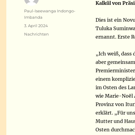
Kalkül von Präs
Autor
Paul-Iseewanga Indongo-
Imbanda
Dies ist ein Nov
Veröffentlicht
3. April 2024
Tuluka Suminwa,
am
Kategorien
Nachrichten
ernannt. Erste
„Ich weiß, dass 
aber gemeinsam 
Premierministeri
einem komplizie
im Osten des Lan
wie Marie-Noël A
Provinz von Itur
erklärt. „Für uns
Mutter und Haus
Osten durchmach