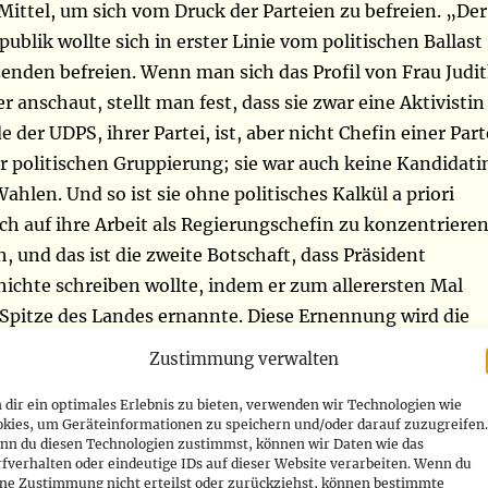
Mittel, um sich vom Druck der Parteien zu befreien. „Der
publik wollte sich in erster Linie vom politischen Ballast
zenden befreien. Wenn man sich das Profil von Frau Judi
anschaut, stellt man fest, dass sie zwar eine Aktivistin
 der UDPS, ihrer Partei, ist, aber nicht Chefin einer Part
r politischen Gruppierung; sie war auch keine Kandidati
Wahlen. Und so ist sie ohne politisches Kalkül a priori
ich auf ihre Arbeit als Regierungschefin zu konzentrieren
, und das ist die zweite Botschaft, dass Präsident
ichte schreiben wollte, indem er zum allerersten Mal
 Spitze des Landes ernannte. Diese Ernennung wird die
olesischen Frau krönen und alle negativen Vorurteile
Zustimmung verwalten
it von Frauen, hohe politische Ämter zu erreichen,
dir ein optimales Erlebnis zu bieten, verwenden wir Technologien wie
ird die Kämpfe der Jugend und der kongolesischen Frau,
okies, um Geräteinformationen zu speichern und/oder darauf zuzugreifen.
er der Gräueltaten ist, die das Land seit mehr als dreißig
nn du diesen Technologien zustimmst, können wir Daten wie das
fverhalten oder eindeutige IDs auf dieser Website verarbeiten. Wenn du
eitertragen“.
ine Zustimmung nicht erteilst oder zurückziehst, können bestimmte