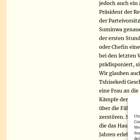
jedoch auch ein 
Präsident der Re
der Parteivorsit
Suminwa genauer 
der ersten Stunde
oder Chefin eine
bei den letzten 
prädisponiert, s
Wir glauben auch
Tshisekedi Gesch
eine Frau an die
Kämpfe der kong
über die Fähigke
Um 
zerstören. Sie w
Co
die das Hauptopf
We
Sur
Jahren erlebt, w
de