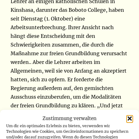
Lehrer an einigen katholischen Schulen in
Kinshasa, darunter das Boboto College, haben
seit Dienstag (1. Oktober) eine
Arbeitsunterbrechung. Ihrer Ansicht nach
hängt diese Entscheidung mit den
Schwierigkeiten zusammen, die durch die
Maßnahme zur freien Grundbildung verursacht
werden.. Aber die Lehrer arbeiten im
Allgemeinen, weil sie von Anfang an akzeptiert
hatten, sich zu opfern. Er forderte die
Regierung außerdem auf, den gemischten
Ausschuss einzuberufen, um die Modalitäten
der freien Grundbildung zu klären. „Und jetzt
bitten wir den Staat, die gemeinsame
Zustimmung verwalten
Kommission einzuberufen. Wir waren am 28.
Um dir ein optimales Erlebnis zu bieten, verwenden wir
auf der Generalversammlung und haben
Technologien wie Cookies, um Geräteinformationen zu speichern
und/oder darauf zuzugreifen. Wenn du diesen Technologien