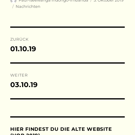
Paul-Iseewanga Indongo-Imbanda
3. Oktober 2019
am
Kategorien
Nachrichten
Beitragsnavigation
ZURÜCK
01.10.19
Vorheriger
Beitrag:
WEITER
03.10.19
Nächster
Beitrag:
HIER FINDEST DU DIE ALTE WEBSITE