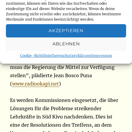
erklärt, dass freie Bildung auch die Kinder von
zustimmst, können wir Daten wie das Surfverhalten oder
eindeutige IDs auf dieser Website verarbeiten. Wenn du deine
Lehrern betrifft „, fuhr er fort. Alle Eltern
Zustimmung nicht erteilst oder zurückziehst, können bestimmte
wissen, dass der Zugang zu Bildung ein
Merkmale und Funktionen beeinträchtigt werden.
Grundrecht ist, so der Gewerkschafter. „Der
AKZEPTIEREN
Staat muss absolut seiner Versprechung
nachkommen. Und wir arbeiten daran, die
ABLEHNEN
soeben eingeführte kostenfreie
Cookie-Richtlinie
Datenschutzerklärung
Impressum
Grundausbildung zu konsolidieren. Und jetzt
muss die Regierung die Mittel zur Verfügung
stellen“, plädierte Jean Bosco Puna
(
www.radiookapi.net
)
Es werden Kommissionen eingesetzt, die über
Lösungen für die Probleme streikender
Lehrkräfte in Süd Kivu nachdenken. Dies ist
eine der Resolutionen des Treffens, an dem