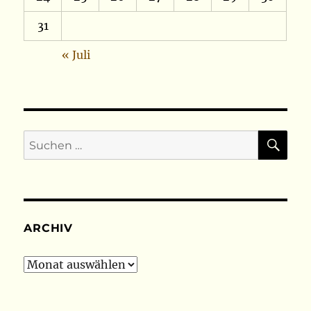
31
« Juli
SU
Suchen
nach:
ARCHIV
Archiv