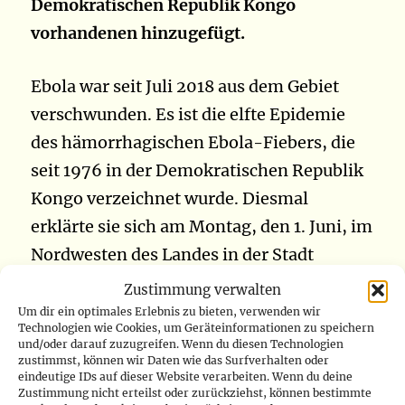
Demokratischen Republik Kongo
vorhandenen hinzugefügt.
Ebola war seit Juli 2018 aus dem Gebiet
verschwunden. Es ist die elfte Epidemie
des hämorrhagischen Ebola-Fiebers, die
seit 1976 in der Demokratischen Republik
Kongo verzeichnet wurde. Diesmal
erklärte sie sich am Montag, den 1. Juni, im
Nordwesten des Landes in der Stadt
Mbandaka, der Hauptstadt der Provinz
Zustimmung verwalten
Equateur. „Vier Menschen sind gestorben
Um dir ein optimales Erlebnis zu bieten, verwenden wir
Technologien wie Cookies, um Geräteinformationen zu speichern
und vier weitere Fälle werden vermutet“,
und/oder darauf zuzugreifen. Wenn du diesen Technologien
zustimmst, können wir Daten wie das Surfverhalten oder
sagte Eteni Longondo. „Alle diese
eindeutige IDs auf dieser Website verarbeiten. Wenn du deine
Menschen standen in Kontakt und lebten
Zustimmung nicht erteilst oder zurückziehst, können bestimmte