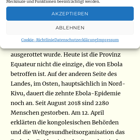
Merkmale und Funktionen beeinträchtigt werden.
in der gleichen Nachbarschaft“, sagte der
AKZEPTIEREN
Gesundheitsminister. Dies ist nicht die
erste Epidemie in der Provinz. Zwischen
ABLEHNEN
Mai und Juli 2018 starben 33 Einwohner,
Cookie-Richtlinie
Datenschutzerklärung
Impressum
bevor die Krankheit in der Region
ausgerottet wurde. Heute ist die Provinz
Equateur nicht die einzige, die von Ebola
betroffen ist. Auf der anderen Seite des
Landes, im Osten, hauptsächlich in Nord-
Kivu, dauert die zehnte Ebola-Epidemie
noch an. Seit August 2018 sind 2280
Menschen gestorben. Am 12. April
erklärten die kongolesischen Behörden
und die Weltgesundheitsorganisation das