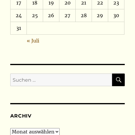
17
18
19
20
21
22
23
24
25
26
27
28
29
30
31
« Juli
SU
Suchen
nach:
ARCHIV
Archiv