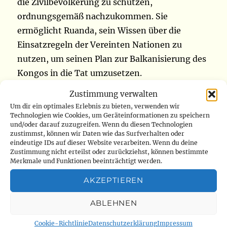
die Zivilbevölkerung zu schützen,
ordnungsgemäß nachzukommen. Sie
ermöglicht Ruanda, sein Wissen über die
Einsatzregeln der Vereinten Nationen zu
nutzen, um seinen Plan zur Balkanisierung des
Kongos in die Tat umzusetzen.
Zustimmung verwalten
Ein profitables Geschäft im Namen des
Um dir ein optimales Erlebnis zu bieten, verwenden wir
Friedens
Technologien wie Cookies, um Geräteinformationen zu speichern
und/oder darauf zuzugreifen. Wenn du diesen Technologien
zustimmst, können wir Daten wie das Surfverhalten oder
eindeutige IDs auf dieser Website verarbeiten. Wenn du deine
Der von Präsident Félix Tshisekedi
Zustimmung nicht erteilst oder zurückziehst, können bestimmte
beschlossene und vom Sicherheitsrat
Merkmale und Funktionen beeinträchtigt werden.
genehmigte Abzug der MONUSCO wird
AKZEPTIEREN
schwerwiegende wirtschaftliche Auswirkungen
in der Region und sogar darüber hinaus haben.
ABLEHNEN
Man muss sich lediglich an die MONUSCO-
Cookie-Richtlinie
Datenschutzerklärung
Impressum