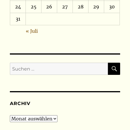
24
25
26
27
28
29
30
31
« Juli
SU
Suchen
nach:
ARCHIV
Archiv