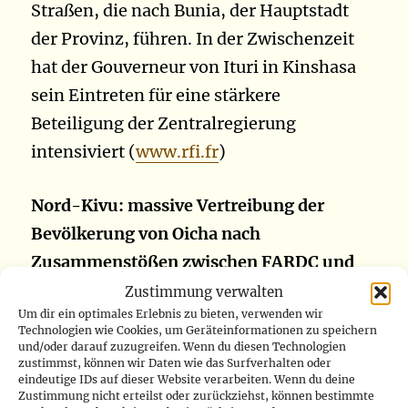
Straßen, die nach Bunia, der Hauptstadt
der Provinz, führen. In der Zwischenzeit
hat der Gouverneur von Ituri in Kinshasa
sein Eintreten für eine stärkere
Beteiligung der Zentralregierung
intensiviert (
www.rfi.fr
)
Nord-Kivu: massive Vertreibung der
Bevölkerung von Oicha nach
Zusammenstößen zwischen FARDC und
ADF
Zustimmung verwalten
Um dir ein optimales Erlebnis zu bieten, verwenden wir
Technologien wie Cookies, um Geräteinformationen zu speichern
Die lokale Zivilgesellschaft in Oicha, der
und/oder darauf zuzugreifen. Wenn du diesen Technologien
zustimmst, können wir Daten wie das Surfverhalten oder
Kreisstadt von Beni, ist besorgt über die
eindeutige IDs auf dieser Website verarbeiten. Wenn du deine
Zustimmung nicht erteilst oder zurückziehst, können bestimmte
massive Vertreibung der Bevölkerung in