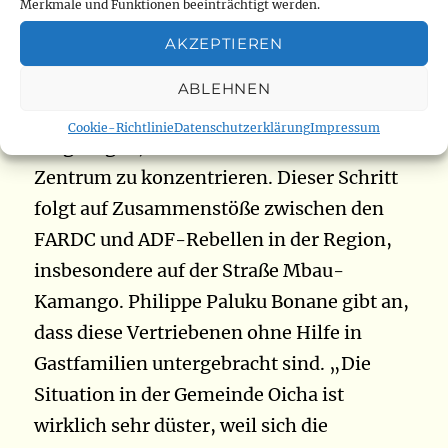
Merkmale und Funktionen beeinträchtigt werden.
den letzten Tagen. Nach Angaben ihres
AKZEPTIEREN
Präsidenten sind seit letztem Wochenende
mehrere Einwohner der Stadtteile Masosi,
ABLEHNEN
Manzali, Kazimoto und Mambamuke
Cookie-Richtlinie
Datenschutzerklärung
Impressum
umgezogen, um sich auf das Oicha-
Zentrum zu konzentrieren. Dieser Schritt
folgt auf Zusammenstöße zwischen den
FARDC und ADF-Rebellen in der Region,
insbesondere auf der Straße Mbau-
Kamango. Philippe Paluku Bonane gibt an,
dass diese Vertriebenen ohne Hilfe in
Gastfamilien untergebracht sind. „Die
Situation in der Gemeinde Oicha ist
wirklich sehr düster, weil sich die