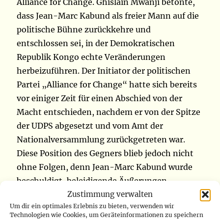
Alliance for Change. Ghislain Mwanji betonte,
dass Jean-Marc Kabund als freier Mann auf die
politische Bühne zurückkehre und
entschlossen sei, in der Demokratischen
Republik Kongo echte Veränderungen
herbeizuführen. Der Initiator der politischen
Partei „Alliance for Change“ hatte sich bereits
vor einiger Zeit für einen Abschied von der
Macht entschieden, nachdem er von der Spitze
der UDPS abgesetzt und vom Amt der
Nationalversammlung zurückgetreten war.
Diese Position des Gegners blieb jedoch nicht
ohne Folgen, denn Jean-Marc Kabund wurde
beschuldigt, beleidigende Äußerungen
Zustimmung verwalten
gemacht zu haben, die die Ehre öffentlicher
Um dir ein optimales Erlebnis zu bieten, verwenden wir
Institutionen und die Würde des
Technologien wie Cookies, um Geräteinformationen zu speichern