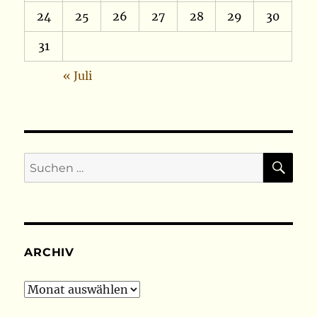
24
25
26
27
28
29
30
31
« Juli
SU
Suchen
nach:
ARCHIV
Archiv