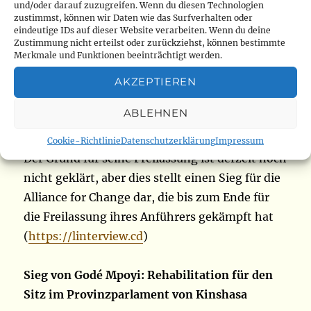
Staatsoberhauptes untergruben. Dies führte
und/oder darauf zuzugreifen. Wenn du diesen Technologien
zustimmst, können wir Daten wie das Surfverhalten oder
dazu, dass er im August letzten Jahres nach
eindeutige IDs auf dieser Website verarbeiten. Wenn du deine
zwei Anhörungen vor dem Staatsanwalt des
Zustimmung nicht erteilst oder zurückziehst, können bestimmte
Merkmale und Funktionen beeinträchtigt werden.
Kassationsgerichts im Makala-Gefängnis
inhaftiert wurde. Obwohl er in den Genuss von
AKZEPTIEREN
Hausarrest kam, blieb der Brief, der seine
ABLEHNEN
Freilassung genehmigte, in den Schubladen
des Generalstaatsanwalts desselben Gerichts.
Cookie-Richtlinie
Datenschutzerklärung
Impressum
Der Grund für seine Freilassung ist derzeit noch
nicht geklärt, aber dies stellt einen Sieg für die
Alliance for Change dar, die bis zum Ende für
die Freilassung ihres Anführers gekämpft hat
(
https://linterview.cd
)
Sieg von Godé Mpoyi: Rehabilitation für den
Sitz im Provinzparlament von Kinshasa