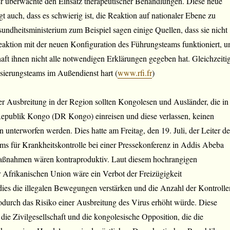
 überwachte den Einsatz therapeutischer Behandlungen. Diese neue
t auch, dass es schwierig ist, die Reaktion auf nationaler Ebene zu
undheitsministerium zum Beispiel sagen einige Quellen, dass sie nicht
eaktion mit der neuen Konfiguration des Führungsteams funktioniert, u
haft ihnen nicht alle notwendigen Erklärungen gegeben hat. Gleichzeiti
lisierungsteams im Außendienst hart (
www.rfi.fr
)
er Ausbreitung in der Region sollten Kongolesen und Ausländer, die in
epublik Kongo (DR Kongo) einreisen und diese verlassen, keinen
unterworfen werden. Dies hatte am Freitag, den 19. Juli, der Leiter de
ms für Krankheitskontrolle bei einer Pressekonferenz in Addis Abeba
aßnahmen wären kontraproduktiv. Laut diesem hochrangigen
 Afrikanischen Union wäre ein Verbot der Freizügigkeit
dies die illegalen Bewegungen verstärken und die Anzahl der Kontrolle
odurch das Risiko einer Ausbreitung des Virus erhöht würde. Diese
die Zivilgesellschaft und die kongolesische Opposition, die die