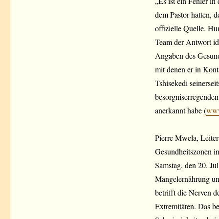
„Es ist ein Fehler i
dem Pastor hatten, d
offizielle Quelle. H
Team der Antwort ide
Angaben des Gesundh
mit denen er in Kont
Tshisekedi seinerseit
besorgniserregenden 
anerkannt habe (
www
Pierre Mwela, Leiter
Gesundheitszonen in 
Samstag, den 20. Jul
Mangelernährung und
betrifft die Nerven 
Extremitäten. Das be