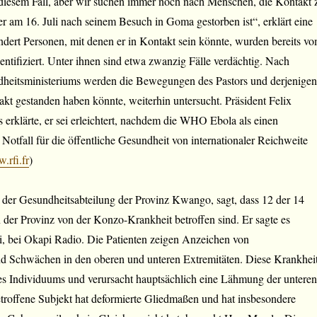
n diesem Fall, aber wir suchen immer noch nach Menschen, die Kontakt 
er am 16. Juli nach seinem Besuch in Goma gestorben ist“, erklärt eine
undert Personen, mit denen er in Kontakt sein könnte, wurden bereits v
ntifiziert. Unter ihnen sind etwa zwanzig Fälle verdächtig. Nach
eitsministeriums werden die Bewegungen des Pastors und derjenigen
akt gestanden haben könnte, weiterhin untersucht. Präsident Felix
s erklärte, er sei erleichtert, nachdem die WHO Ebola als einen
Notfall für die öffentliche Gesundheit von internationaler Reichweite
.rfi.fr
)
 der Gesundheitsabteilung der Provinz Kwango, sagt, dass 12 der 14
der Provinz von der Konzo-Krankheit betroffen sind. Er sagte es
i, bei Okapi Radio. Die Patienten zeigen Anzeichen von
 Schwächen in den oberen und unteren Extremitäten. Diese Krankhei
des Individuums und verursacht hauptsächlich eine Lähmung der unteren
troffene Subjekt hat deformierte Gliedmaßen und hat insbesondere