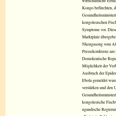
wirtschaftliche Erst
Kongo befürchten, d
Gesundheitsministeri
kongolesischen Fischh
Symptome vor. Diese
Marktplatz übergeben
Nkengasong vom Afri
Pressekonferenz am 
Demokratische Repub
Möglichkeit der Verb
Ausbruch der Epide
Ebola gemeldet wurd
verstärken und den U
Gesundheitsminister
kongolesische Fisch
ugandische Regierung