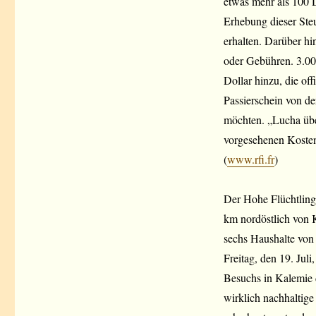
etwas mehr als 100 D
Erhebung dieser Ste
erhalten. Darüber h
oder Gebühren. 3.00
Dollar hinzu, die off
Passierschein von d
möchten. „Lucha über
vorgesehenen Kosten
(
www.rfi.fr
)
Der Hohe Flüchtlin
km nordöstlich von 
sechs Haushalte von
Freitag, den 19. Jul
Besuchs in Kalemie da
wirklich nachhaltige