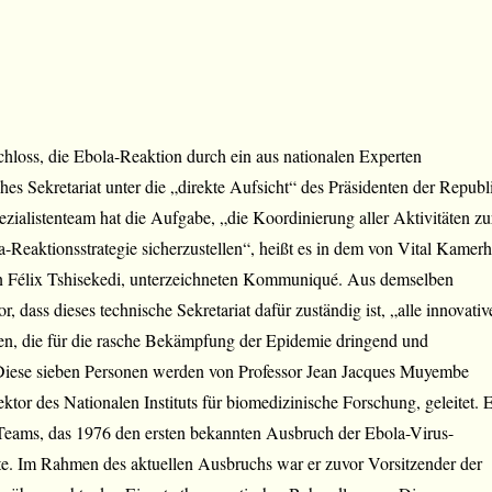
chloss, die Ebola-Reaktion durch ein aus nationalen Experten
hes Sekretariat unter die „direkte Aufsicht“ des Präsidenten der Republ
pezialistenteam hat die Aufgabe, „die Koordinierung aller Aktivitäten zu
Reaktionsstrategie sicherzustellen“, heißt es in dem von Vital Kamerh
 Félix Tshisekedi, unterzeichneten Kommuniqué. Aus demselben
 dass dieses technische Sekretariat dafür zuständig ist, „alle innovativ
n, die für die rasche Bekämpfung der Epidemie dringend und
Diese sieben Personen werden von Professor Jean Jacques Muyembe
tor des Nationalen Instituts für biomedizinische Forschung, geleitet. 
 Teams, das 1976 den ersten bekannten Ausbruch der Ebola-Virus-
te. Im Rahmen des aktuellen Ausbruchs war er zuvor Vorsitzender der