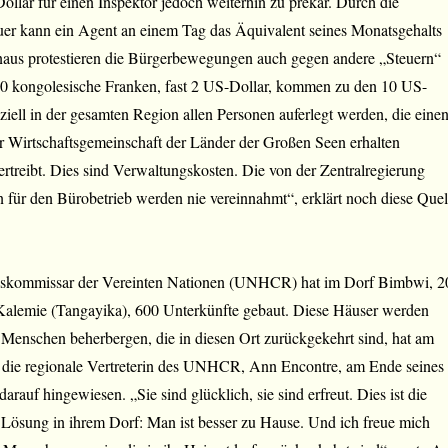
ollar für einen Inspektor jedoch weiterhin zu prekär. Durch die
uer kann ein Agent an einem Tag das Äquivalent seines Monatsgehalts
inaus protestieren die Bürgerbewegungen auch gegen andere „Steuern“
0 kongolesische Franken, fast 2 US-Dollar, kommen zu den 10 US-
iziell in der gesamten Region allen Personen auferlegt werden, die eine
er Wirtschaftsgemeinschaft der Länder der Großen Seen erhalten
treibt. Dies sind Verwaltungskosten. Die von der Zentralregierung
 für den Bürobetrieb werden nie vereinnahmt“, erklärt noch diese Quel
gskommissar der Vereinten Nationen (UNHCR) hat im Dorf Bimbwi, 2
Kalemie (Tangayika), 600 Unterkünfte gebaut. Diese Häuser werden
 Menschen beherbergen, die in diesen Ort zurückgekehrt sind, hat am
i, die regionale Vertreterin des UNHCR, Ann Encontre, am Ende seines
rauf hingewiesen. „Sie sind glücklich, sie sind erfreut. Dies ist die
 Lösung in ihrem Dorf: Man ist besser zu Hause. Und ich freue mich