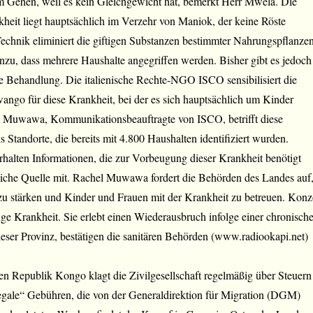
m Gehen, weil es kein Gleichgewicht hat, bemerkt Herr Mwela. Die
heit liegt hauptsächlich im Verzehr von Maniok, der keine Röste
Technik eliminiert die giftigen Substanzen bestimmter Nahrungspflanzen
nzu, dass mehrere Haushalte angegriffen werden. Bisher gibt es jedoch
e Behandlung. Die italienische Rechte-NGO ISCO sensibilisiert die
ngo für diese Krankheit, bei der es sich hauptsächlich um Kinder
l Muwawa, Kommunikationsbeauftragte von ISCO, betrifft diese
s Standorte, die bereits mit 4.800 Haushalten identifiziert wurden.
rhalten Informationen, die zur Vorbeugung dieser Krankheit benötigt
leiche Quelle mit. Rachel Muwawa fordert die Behörden des Landes auf
 zu stärken und Kinder und Frauen mit der Krankheit zu betreuen. Kon
ange Krankheit. Sie erlebt einen Wiederausbruch infolge einer chronisch
eser Provinz, bestätigen die sanitären Behörden (www.radiookapi.net)
en Republik Kongo klagt die Zivilgesellschaft regelmäßig über Steuern
legale“ Gebühren, die von der Generaldirektion für Migration (DGM)