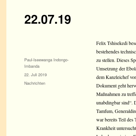
22.07.19
Felix Tshisekedi bes
bestehendes technisc
Autor
Paul-Iseewanga Indongo-
zu stellen. Dieses S
Imbanda
Umsetzung der Ebola-
Veröffentlicht
22. Juli 2019
dem Kanzleichef von
am
Kategorien
Nachrichten
Dokument geht hervor,
Maßnahmen zu treffe
unabdingbar sind“. 
Tamfum, Generaldirek
war bereits Teil des
Krankheit untersuch