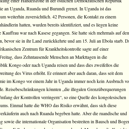
ickung einer Handelszone in der östlichen Demokratischen Republik
ie an Uganda, Ruanda und Burundi grenzt. In Uganda ist das
um weiterhin zuversichtlich. 42 Personen, die Kontakt zu einem
ändlerin hatten, wurden bereits identifiziert, und es liegen keine
 Kauffrau war nach Kasese gegangen. Sie hatte sich mehrmals auf de
, bevor sie in ihr Land zurückkehrte und am 15. Juli an Ebola starb. Dr
kanischen Zentrum für Krankheitskontrolle sagte auf einer
Freitag, dass Zehntausende Menschen an Markttagen in die
lik Kongo oder nach Uganda reisen und dass dies zweifellos die
reitung des Virus erhöht. Er erinnert aber auch daran, dass seit dem
mie im Kongo vor einem Jahr in Uganda immer noch kein Ausbruch v
e. Reisebeschränkungen könnten „die illegalen Grenzüberquerungen
mfang der Kontrollen verringern“, so eine Quelle des kongolesischen
iums. Einmal hatte die WHO das Risiko erwähnt, dass sich diese
verkäuferin auch nach Ruanda begeben hatte. Aber die ruandische und
 sowie die internationale Organisation bestreiten in Bausch und Boge