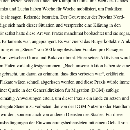
 In den letzten Wochen findet der Kampf in Goma im Osten des Landes
 Amka und Lucha haben Woche für Woche mobilisiert, um Praktiken
ie sie sagen, Reisende bestrafen. Der Gouverneur der Provinz Nord-
dige sich nach dieser Situation und verspreche eine Klärung in den
 selbst hatte diese Art von Praxis manchmal beobachtet und sie sogar,
s Parlaments war, angeprangert. Es war zuerst das Bürgerkollektiv Amk
hrung einer „Steuer“ von 500 kongolesischen Franken pro Passagier
as Boot zwischen Goma und Bukavu nimmt. Einer seiner Aktivisten wurd
m Hafen vorläufig festgenommen. „Nach unserer Aktion haben sie eine
ngebracht, um daran zu erinnern, dass dies verboten war“, erklärt ein
 Plakate wären schnell abgerissen worden und diese Praxis würde imme
Einer Quelle in der Generaldirektion für Migration (DGM) zufolge
elmäßig Anweisungen erteilt, um dieser Praxis ein Ende zu setzen und
 illegale Steuern zu verbieten, die von der DGM Nutzern oder Händlern
 wurden, sondern auch von anderen Diensten des Staates. Für diese
ensbedingungen der Einwanderungsbediensteten mit einem Gehalt von