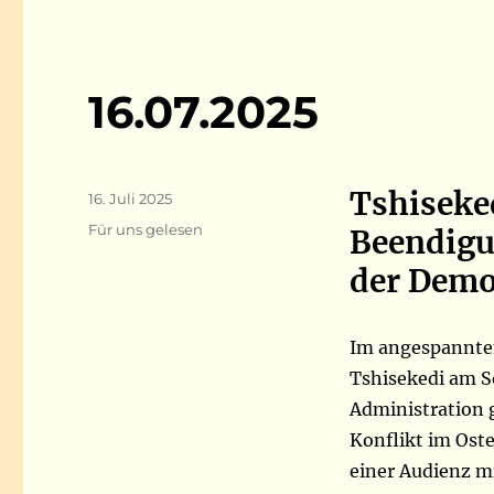
16.07.2025
Tshiseke
Veröffentlicht
16. Juli 2025
am
Kategorien
Für uns gelesen
Beendigu
der Demo
Im angespannten
Tshisekedi am S
Administration 
Konflikt im Ost
einer Audienz m