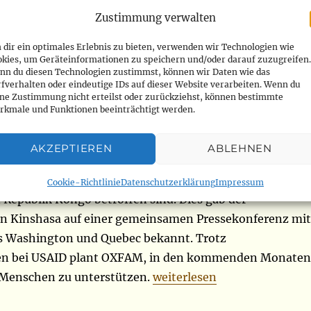
Zustimmung verwalten
dir ein optimales Erlebnis zu bieten, verwenden wir Technologien wie
okies, um Geräteinformationen zu speichern und/oder darauf zuzugreifen.
terstützt 1,2 Millionen vom
nn du diesen Technologien zustimmst, können wir Daten wie das
fverhalten oder eindeutige IDs auf dieser Website verarbeiten. Wenn du
 betroffene Menschen im Osten
ine Zustimmung nicht erteilst oder zurückziehst, können bestimmte
rkmale und Funktionen beeinträchtigt werden.
kratischen Republik Kongo
AKZEPTIEREN
ABLEHNEN
ale Nichtregierungsorganisation OXFAM hat im Jahr 202
llionen Menschen geholfen, die vom Konflikt im Osten de
Cookie-Richtlinie
Datenschutzerklärung
Impressum
Republik Kongo betroffen sind. Dies gab der
in Kinshasa auf einer gemeinsamen Pressekonferenz mit
s Washington und Quebec bekannt. Trotz
n bei USAID plant OXFAM, in den kommenden Monaten
„16.07.2025“
 Menschen zu unterstützen.
weiterlesen