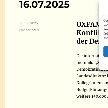
16.07.2025
Um 
Co
OXFAM un
Veröffentlicht
16. Juli 2025
We
am
Sur
Kategorien
Nachrichten
Konflikt
de
Me
der Demo
Die internation
mehr als 1,2 Mi
Demokratischen 
Landesdirektor 
Kolleg:innen au
Budgetkürzunge
weitere 150.000