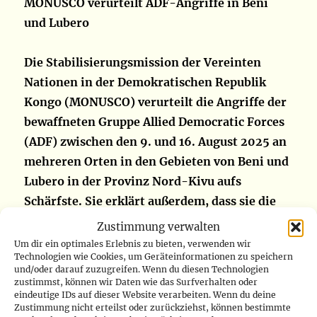
MONUSCO verurteilt ADF-Angriffe in Beni
und Lubero
Die Stabilisierungsmission der Vereinten
Nationen in der Demokratischen Republik
Kongo (MONUSCO) verurteilt die Angriffe der
bewaffneten Gruppe Allied Democratic Forces
(ADF) zwischen den 9. und 16. August 2025 an
mehreren Orten in den Gebieten von Beni und
Lubero in der Provinz Nord-Kivu aufs
Schärfste. Sie erklärt außerdem, dass sie die
Behörden beim Schutz der Zivilbevölkerung
Zustimmung verwalten
verstärkt unterstützt.
Um dir ein optimales Erlebnis zu bieten, verwenden wir
Technologien wie Cookies, um Geräteinformationen zu speichern
und/oder darauf zuzugreifen. Wenn du diesen Technologien
Diese Angriffe, so die UN-Mission in einer
zustimmst, können wir Daten wie das Surfverhalten oder
eindeutige IDs auf dieser Website verarbeiten. Wenn du deine
Erklärung vom Montag, den 18. August,
Zustimmung nicht erteilst oder zurückziehst, können bestimmte