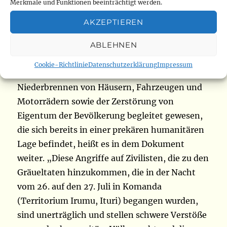
forderten mindestens 52 Zivilisten das Leben,
Merkmale und Funktionen beeinträchtigt werden.
darunter acht Frauen und zwei Kinder,
AKZEPTIEREN
darunter ein kleines Mädchen. „Diese tragische
Zahl der Todesopfer könnte noch steigen“,
ABLEHNEN
heißt es in der Erklärung. Die Gewalt sei von
Cookie-Richtlinie
Datenschutzerklärung
Impressum
Entführungen, Plünderungen, dem
Niederbrennen von Häusern, Fahrzeugen und
Motorrädern sowie der Zerstörung von
Eigentum der Bevölkerung begleitet gewesen,
die sich bereits in einer prekären humanitären
Lage befindet, heißt es in dem Dokument
weiter. „Diese Angriffe auf Zivilisten, die zu den
Gräueltaten hinzukommen, die in der Nacht
vom 26. auf den 27. Juli in Komanda
(Territorium Irumu, Ituri) begangen wurden,
sind unerträglich und stellen schwere Verstöße