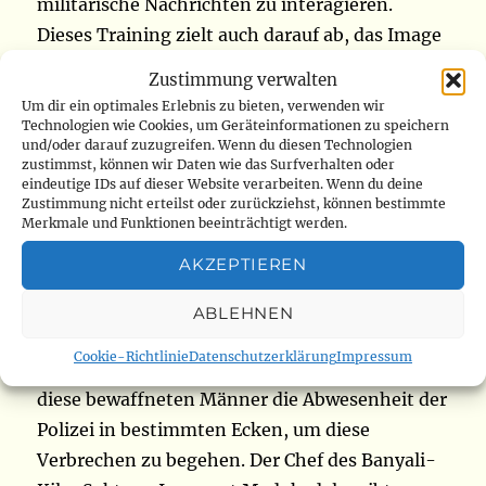
militärische Nachrichten zu interagieren.
Dieses Training zielt auch darauf ab, das Image
der FARDC zu verbessern, sagt Generalmajor
Zustimmung verwalten
Leon Richard Kasonga (
www.radiookapi.net
)
Um dir ein optimales Erlebnis zu bieten, verwenden wir
Technologien wie Cookies, um Geräteinformationen zu speichern
und/oder darauf zuzugreifen. Wenn du diesen Technologien
Innerhalb einer Woche wurden im Gebiet
zustimmst, können wir Daten wie das Surfverhalten oder
eindeutige IDs auf dieser Website verarbeiten. Wenn du deine
Banyali-Kilo (Djugu) vier Zivilisten von
Zustimmung nicht erteilst oder zurückziehst, können bestimmte
Angreifern erschossen. Der Chef dieser
Merkmale und Funktionen beeinträchtigt werden.
Gemeinde sagt, dass der letzte gemeldete Fall
AKZEPTIEREN
der Fall von zwei Menschen ist, die am
Samstag, den 13. Juli, mit einer Machete in dem
ABLEHNEN
60 km nordwestlich von Bunia gelegenen Dorf
Cookie-Richtlinie
Datenschutzerklärung
Impressum
Bakonde getötet wurden. Ihm zufolge nutzen
diese bewaffneten Männer die Abwesenheit der
Polizei in bestimmten Ecken, um diese
Verbrechen zu begehen. Der Chef des Banyali-