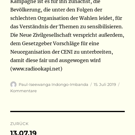
Kampagne ist es für ihn zunächst, die
Bevölkerung, die unter den Folgen der
schlechten Organisation der Wahlen leidet, für
das Verständnis der Themen zu sensibilisieren.
Die Neue Zivilgesellschaft verspricht außerdem,
dem Gesetzgeber Vorschläge für eine
Neuorganisation der CENI zu unterbreiten,
damit diese fair und ausgewogen wird
(www.radiookapi.net)
Autor
Veröffentlicht
Katego
Paul-Iseewanga Indongo-Imbanda
15. Juli 2019
am
Kommentare
Beitragsnavigation
ZURÜCK
13.07.19
Vorheriger