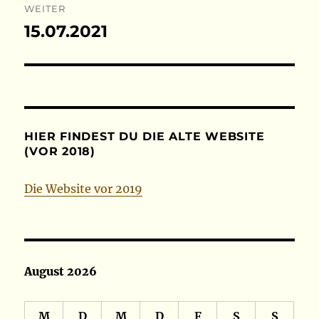
WEITER
15.07.2021
Nächster
Beitrag:
HIER FINDEST DU DIE ALTE WEBSITE
(VOR 2018)
Die Website vor 2019
August 2026
M
D
M
D
F
S
S