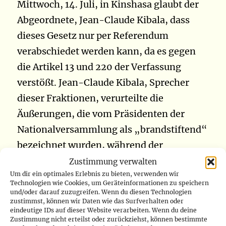
Mittwoch, 14. Juli, in Kinshasa glaubt der
Abgeordnete, Jean-Claude Kibala, dass
dieses Gesetz nur per Referendum
verabschiedet werden kann, da es gegen
die Artikel 13 und 220 der Verfassung
verstößt. Jean-Claude Kibala, Sprecher
dieser Fraktionen, verurteilte die
Äußerungen, die vom Präsidenten der
Nationalversammlung als „brandstiftend“
bezeichnet wurden, während der
Plenarsitzung am Dienstag, 13. Juli, und
Zustimmung verwalten
Um dir ein optimales Erlebnis zu bieten, verwenden wir
sagte, er befürchte, dass dieses Gesetz eine
Technologien wie Cookies, um Geräteinformationen zu speichern
Quelle tiefer Spaltungen in der Land sein
und/oder darauf zuzugreifen. Wenn du diesen Technologien
zustimmst, können wir Daten wie das Surfverhalten oder
könnte. Das von Nsingi Pululu in die
eindeutige IDs auf dieser Website verarbeiten. Wenn du deine
Zustimmung nicht erteilst oder zurückziehst, können bestimmte
Nationalversammlung eingebrachte