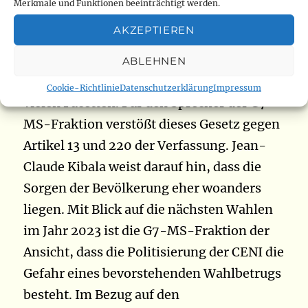
Merkmale und Funktionen beeinträchtigt werden.
Staatsbürgerschaftsgesetz bringt das Land
AKZEPTIEREN
nach Angaben der G7-MS-Fraktion
aufgrund seines separatistischen
ABLEHNEN
Charakters in eine schwere Krise mit
Cookie-Richtlinie
Datenschutzerklärung
Impressum
vielen Facetten. Für den Sprecher der G7-
MS-Fraktion verstößt dieses Gesetz gegen
Artikel 13 und 220 der Verfassung. Jean-
Claude Kibala weist darauf hin, dass die
Sorgen der Bevölkerung eher woanders
liegen. Mit Blick auf die nächsten Wahlen
im Jahr 2023 ist die G7-MS-Fraktion der
Ansicht, dass die Politisierung der CENI die
Gefahr eines bevorstehenden Wahlbetrugs
besteht. Im Bezug auf den