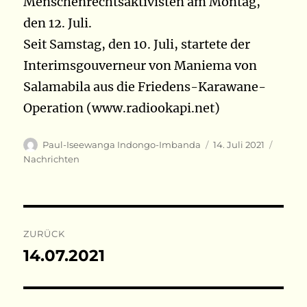
Menschenrechtsaktivisten am Montag,
den 12. Juli.
Seit Samstag, den 10. Juli, startete der
Interimsgouverneur von Maniema von
Salamabila aus die Friedens-Karawane-
Operation (www.radiookapi.net)
Autor
Veröffentlicht
Katego
Paul-Iseewanga Indongo-Imbanda
14. Juli 2021
am
Nachrichten
Beitragsnavigation
ZURÜCK
14.07.2021
Vorheriger
Beitrag: