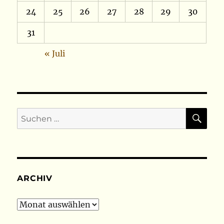
24
25
26
27
28
29
30
31
« Juli
SU
Suchen
nach:
ARCHIV
Archiv