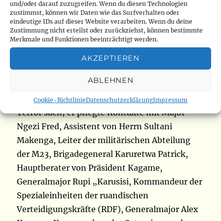
ausländische Macht, eine ausländische
und/oder darauf zuzugreifen. Wenn du diesen Technologien
zustimmst, können wir Daten wie das Surfverhalten oder
Organisation oder deren
eindeutige IDs auf dieser Website verarbeiten. Wenn du deine
Geheimdienstagenten, deren Ausbeutung den
Zustimmung nicht erteilst oder zurückziehst, können bestimmte
Merkmale und Funktionen beeinträchtigt werden.
Grundinteressen der Nation schaden soll, in
Kenntnis der Entschlossenheit der zivilen und
AKZEPTIEREN
militärischen Behörden der ruandischen Armee
ABLEHNEN
und der M23 soll in der Demokratischen
Republik Kongo militärisch angreifen und
Cookie-Richtlinie
Datenschutzerklärung
Impressum
Terror säen; er pflegte Kontakte mit Major
Ngezi Fred, Assistent von Herrn Sultani
Makenga, Leiter der militärischen Abteilung
der M23, Brigadegeneral Karuretwa Patrick,
Hauptberater von Präsident Kagame,
Generalmajor Rupi „Karusisi, Kommandeur der
Spezialeinheiten der ruandischen
Verteidigungskräfte (RDF), Generalmajor Alex