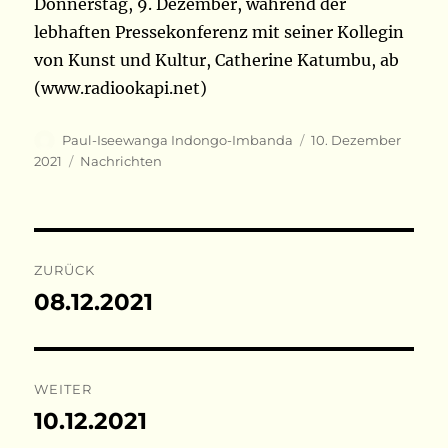
Donnerstag, 9. Dezember, während der
lebhaften Pressekonferenz mit seiner Kollegin
von Kunst und Kultur, Catherine Katumbu, ab
(www.radiookapi.net)
Autor
Veröffentlicht
Paul-Iseewanga Indongo-Imbanda
10. Dezember
am
Kategorien
2021
Nachrichten
Beitragsnavigation
ZURÜCK
08.12.2021
Vorheriger
Beitrag:
WEITER
10.12.2021
Nächster
Beitrag: