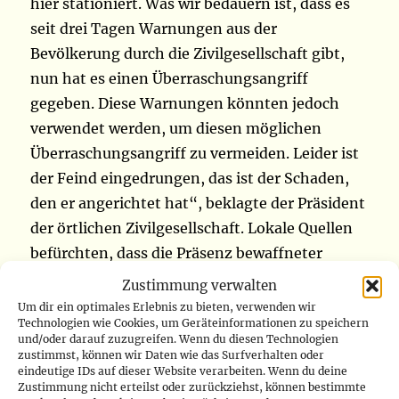
hier stationiert. Was wir bedauern ist, dass es
seit drei Tagen Warnungen aus der
Bevölkerung durch die Zivilgesellschaft gibt,
nun hat es einen Überraschungsangriff
gegeben. Diese Warnungen könnten jedoch
verwendet werden, um diesen möglichen
Überraschungsangriff zu vermeiden. Leider ist
der Feind eingedrungen, das ist der Schaden,
den er angerichtet hat“, beklagte der Präsident
der örtlichen Zivilgesellschaft. Lokale Quellen
befürchten, dass die Präsenz bewaffneter
Männer in der Region die wirtschaftliche Lage
Zustimmung verwalten
in der Region weiter verkomplizieren wird.
Um dir ein optimales Erlebnis zu bieten, verwenden wir
Technologien wie Cookies, um Geräteinformationen zu speichern
Mangina gehört nach wie vor zu den wenigen
und/oder darauf zuzugreifen. Wenn du diesen Technologien
Gebieten, in denen die landwirtschaftliche
zustimmst, können wir Daten wie das Surfverhalten oder
eindeutige IDs auf dieser Website verarbeiten. Wenn du deine
Produktion noch wichtig ist. Andere Teile der
Zustimmung nicht erteilst oder zurückziehst, können bestimmte