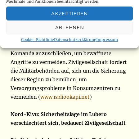
Region sind mit Unsicherheit konfrontiert. Die
Merkmale und Funktionen beeinträchtigt werden.
Bevölkerung fürchtet auch, den Verkehr
AKZEPTIEREN
zwischen Beni-Luna-Komanda-Bunia
durchzuführen. Sie geben an, dass sie
ABLEHNEN
gezwungen sind, Beni über Mangina zu
Cookie-Richtlinie
Datenschutzerklärung
Impressum
umgehen und sich direkt Mambasa und
Komanda anzuschließen, um bewaffnete
Angriffe zu vermeiden. Zivilgesellschaft fordert
die Militärbehörden auf, sich um die Sicherung
dieser Region zu bemühen, um
Versorgungsprobleme in Konsumzentren zu
vermeiden (
www.radiookapi.net
)
Nord-Kivu: Sicherheitslage im Lubero
verschlechtert sich, bedauert Zivilgesellschaft