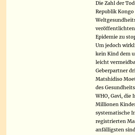
Die Zahl der To
Republik Kongo l
Weltgesundheits
veröffentlichte
Epidemie zu stop
Um jedoch wirkli
kein Kind dem u
leicht vermeidba
Geberpartner dri
Matshidiso Moet
des Gesundheit
WHO, Gavi, die 
Millionen Kinder
systematische I
registrierten Ma
anfälligsten sin