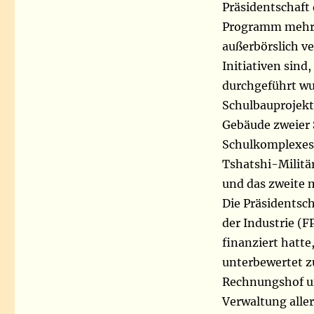
Präsidentschaft
Programm mehr a
außerbörslich ve
Initiativen sind
durchgeführt wur
Schulbauprojekte
Gebäude zweier 
Schulkomplexes 
Tshatshi-Militär
und das zweite m
Die Präsidentsch
der Industrie (F
finanziert hatte,
unterbewertet z
Rechnungshof un
Verwaltung aller