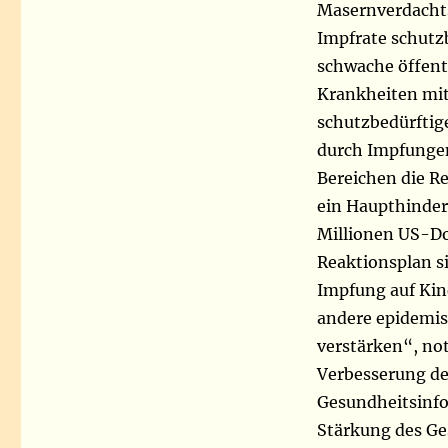
Masernverdachtsf
Impfrate schutz
schwache öffent
Krankheiten mit
schutzbedürftig
durch Impfungen
Bereichen die R
ein Haupthindern
Millionen US-Do
Reaktionsplan si
Impfung auf Kin
andere epidemis
verstärken“, no
Verbesserung de
Gesundheitsinfo
Stärkung des Ge