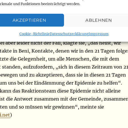
n die Reaktionsteams rechtzeitig mitzuteilen: „Wir
rkmale und Funktionen beeinträchtigt werden.
rmationen und die richtigen Informationen teilen, um
ams dabei zu helfen, die geeigneten Maßnahmen zu
AKZEPTIEREN
ABLEHNEN
ahmen, die auf den Schutz der Gemeinschaft abzielen,
Cookie-Richtlinie
Datenschutzerklärung
Impressum
darauf abzielen, unsere null Fälle-Situation zu
i aber leider nicht der Fall, klagte sie, „das heißt, wir
akte in Beni, Kontakte, denen wir in den 21 Tagen folg
tzte die Gelegenheit, um alle Menschen, die mit dem
 standen, aufzufordern, „sich in diesem Zeitraum von 2
ewegen und zu akzeptieren, dass sie in diesen 21 Tagen
 um uns bei der Eindämmung der Epidemie zu helfen“.
 kann das Reaktionsteam diese Epidemie nicht alleine
 ist die Antwort zusammen mit der Gemeinde, zusamme
ten und so müssen wir gewinnen“, meinte sie
.net
)