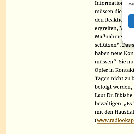
Informationen a
Me
müssen die Info
den Reaktionste
ergreifen, Maßn
Maßnahmen, die 
schützen“. Das se
haben neue Kont
müssen“. Sie nu
Opfer in Kontakt
Tagen nicht zu b
befolgt werden,
Laut Dr. Bibishe
bewältigen. „Es
mit den Haushal
(
www.radiookapi