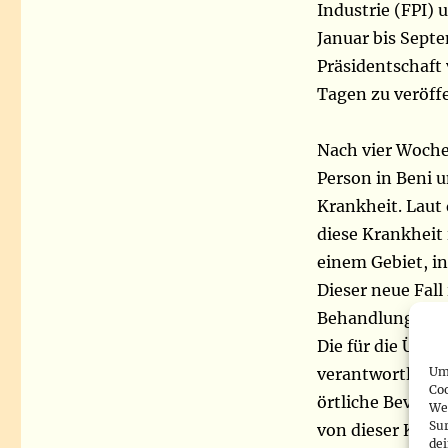
Industrie (FPI) 
Januar bis Septe
Präsidentschaft 
Tagen zu veröffe
Nach vier Wochen
Person in Beni 
Krankheit. Laut
diese Krankheit 
einem Gebiet, in
Dieser neue Fall
Behandlung zu sp
Die für die Über
Um 
verantwortliche 
Co
örtliche Bevölke
We
Sur
von dieser Krank
de