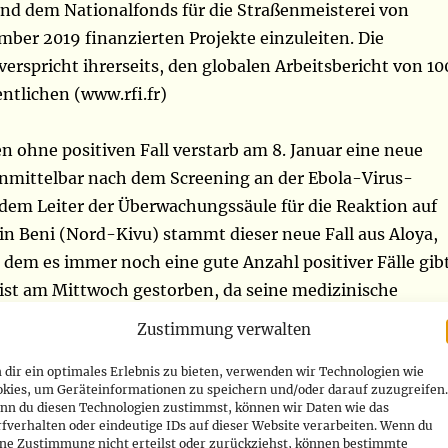
und dem Nationalfonds für die Straßenmeisterei von
mber 2019 finanzierten Projekte einzuleiten. Die
verspricht ihrerseits, den globalen Arbeitsbericht von 10
ntlichen (www.rfi.fr)
 ohne positiven Fall verstarb am 8. Januar eine neue
unmittelbar nach dem Screening an der Ebola-Virus-
 dem Leiter der Überwachungssäule für die Reaktion auf
in Beni (Nord-Kivu) stammt dieser neue Fall aus Aloya,
 dem es immer noch eine gute Anzahl positiver Fälle gibt
 ist am Mittwoch gestorben, da seine medizinische
ät erfolgte. Er war nicht rechtzeitig identifiziert worde
Zustimmung verwalten
wachung der Reaktion auf diese Krankheit in Beni
dir ein optimales Erlebnis zu bieten, verwenden wir Technologien wie
Ärztin, Doktor Bibishe, nutzte die Gelegenheit, um die
okies, um Geräteinformationen zu speichern und/oder darauf zuzugreifen.
rung aufzufordern, alle Besucher aus Gebieten, die noch
nn du diesen Technologien zustimmst, können wir Daten wie das
fverhalten oder eindeutige IDs auf dieser Website verarbeiten. Wenn du
heit bedroht sind, zu informieren und reale
ine Zustimmung nicht erteilst oder zurückziehst, können bestimmte