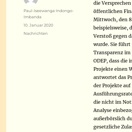
die Versprechen
Autor
Paul-Iseewanga Indongo-
öffentlichen Fi
Imbanda
Mittwoch, den 8.
Veröffentlicht
10. Januar 2020
beispielsweise,
am
Kategorien
Nachrichten
Verstoß gegen d
wurde. Sie führ
Transparenz im 
ODEP, dass die
Projekte einen W
antwortet das Pr
der Projekte auf
Ausführungsrate 
die nicht im Not
Analyse einbezog
außerbörslich d
gesetzliche Zul