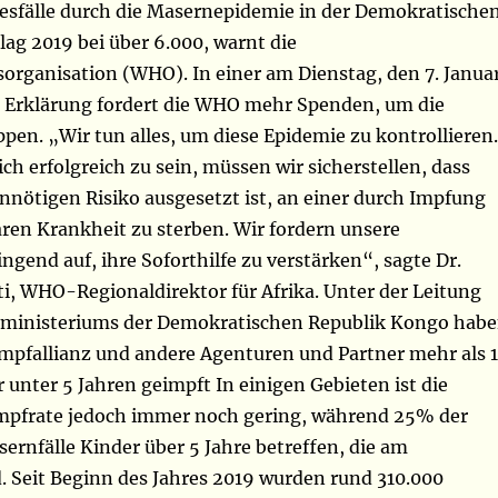
desfälle durch die Masernepidemie in der Demokratische
ag 2019 bei über 6.000, warnt die
organisation (WHO). In einer am Dienstag, den 7. Januar
n Erklärung fordert die WHO mehr Spenden, um die
pen. „Wir tun alles, um diese Epidemie zu kontrollieren.
ch erfolgreich zu sein, müssen wir sicherstellen, dass
nnötigen Risiko ausgesetzt ist, an einer durch Impfung
ren Krankheit zu sterben. Wir fordern unsere
ngend auf, ihre Soforthilfe zu verstärken“, sagte Dr.
i, WHO-Regionaldirektor für Afrika. Unter der Leitung
sministeriums der Demokratischen Republik Kongo hab
Impfallianz und andere Agenturen und Partner mehr als 
 unter 5 Jahren geimpft In einigen Gebieten ist die
mpfrate jedoch immer noch gering, während 25% der
sernfälle Kinder über 5 Jahre betreffen, die am
d. Seit Beginn des Jahres 2019 wurden rund 310.000