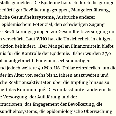
älle gemeldet. Die Epidemie hat sich durch die geringe
bedürftiger Bevölkerungsgruppen, Mangelernährung,
liche Gesundheitssysteme, Ausbrüche anderer
 epidemischem Potenzial, den schwierigen Zugang
er Bevölkerungsgruppen zur Gesundheitsversorgung un
 verschärft. Laut WHO hat die Unsicherheit in einigen
eaktion behindert. „Der Mangel an Finanzmitteln bleibt
is für die Kontrolle der Epidemie. Bisher wurden 27,6
llar aufgebracht. Für einen sechsmonatigen
nd jedoch weitere 40 Mio. US-Dollar erforderlich, um di
der im Alter von sechs bis 14 Jahren auszuweiten und
che Reaktionsaktivitäten über die Impfung hinaus zu
tiert das Kommuniqué. Dies umfasst unter anderem die
r Versorgung, der Aufklärung und der
rmationen, das Engagement der Bevölkerung, die
sundheitssystems, die epidemiologische Überwachung