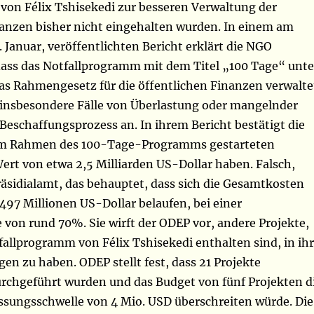
 von Félix Tshisekedi zur besseren Verwaltung der
nanzen bisher nicht eingehalten wurden. In einem am
 Januar, veröffentlichten Bericht erklärt die NGO
 dass das Notfallprogramm mit dem Titel „100 Tage“ unte
as Rahmengesetz für die öffentlichen Finanzen verwalte
t insbesondere Fälle von Überlastung oder mangelnder
Beschaffungsprozess an. In ihrem Bericht bestätigt die
 im Rahmen des 100-Tage-Programms gestarteten
ert von etwa 2,5 Milliarden US-Dollar haben. Falsch,
äsidialamt, das behauptet, dass sich die Gesamtkosten
 497 Millionen US-Dollar belaufen, bei einer
von rund 70%. Sie wirft der ODEP vor, andere Projekte,
fallprogramm von Félix Tshisekedi enthalten sind, in ih
en zu haben. ODEP stellt fest, dass 21 Projekte
urchgeführt wurden und das Budget von fünf Projekten d
assungsschwelle von 4 Mio. USD überschreiten würde. Die