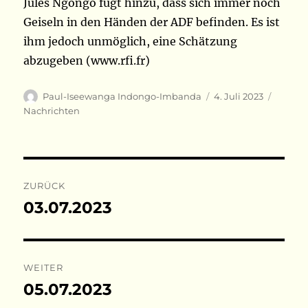
Jules Ngongo fügt hinzu, dass sich immer noch
Geiseln in den Händen der ADF befinden. Es ist
ihm jedoch unmöglich, eine Schätzung
abzugeben (www.rfi.fr)
Autor
Veröffentlicht
Katego
Paul-Iseewanga Indongo-Imbanda
4. Juli 2023
am
Nachrichten
Beitragsnavigation
ZURÜCK
03.07.2023
Vorheriger
Beitrag:
WEITER
05.07.2023
Nächster
Beitrag: