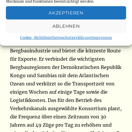
Betriebsmitteln ermöglichen, die sowohl für
Merkmale und Funktionen beeinträchtigt werden.
den Bergbau als auch für die Agrarindustrie von
AKZEPTIEREN
wesentlicher Bedeutung sind“, erklärte
Präsident Félix-Antoine. Tshisekedi. Der
ABLEHNEN
Lobito-Korridor ist von strategischer
Cookie-Richtlinie
Datenschutzerklärung
Impressum
Bedeutung für die Lieferkette der
Bergbauindustrie und bietet die kürzeste Route
für Exporte. Er verbindet die wichtigsten
Bergbauregionen der Demokratischen Republik
Kongo und Sambias mit dem Atlantischen
Ozean und verkürzt so die Transportzeit von
einigen Wochen auf einige Tage sowie die
Logistikkosten. Das für den Betrieb des
Verkehrskanals ausgewählte Konsortium plant,
die Frequenz über einen Zeitraum von 30
Jahren auf 49 Züge pro Tag zu erhöhen und