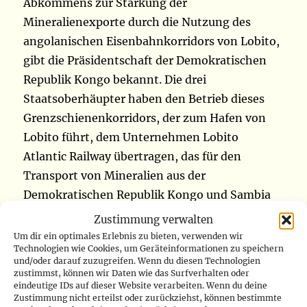
Abkommens zur Stärkung der
Mineralienexporte durch die Nutzung des
angolanischen Eisenbahnkorridors von Lobito,
gibt die Präsidentschaft der Demokratischen
Republik Kongo bekannt. Die drei
Staatsoberhäupter haben den Betrieb dieses
Grenzschienenkorridors, der zum Hafen von
Lobito führt, dem Unternehmen Lobito
Atlantic Railway übertragen, das für den
Transport von Mineralien aus der
Demokratischen Republik Kongo und Sambia
zu Exportmärkten zuständig ist. „Die
Zustimmung verwalten
vollständige Inbetriebnahme dieses Korridors
Um dir ein optimales Erlebnis zu bieten, verwenden wir
Technologien wie Cookies, um Geräteinformationen zu speichern
wird die Erschließung der Minen in Sambia und
und/oder darauf zuzugreifen. Wenn du diesen Technologien
der Demokratischen Republik Kongo sowie den
zustimmst, können wir Daten wie das Surfverhalten oder
eindeutige IDs auf dieser Website verarbeiten. Wenn du deine
Zugang und die Zirkulation von
Zustimmung nicht erteilst oder zurückziehst, können bestimmte